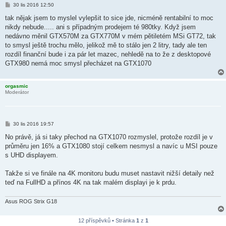
P
30 lis 2016 12:50
ř
í
tak nějak jsem to myslel vylepšit to sice jde, nicméně rentabilní to moc
s
nikdy nebude..... ani s případným prodejem té 980tky. Když jsem
p
ě
nedávno měnil GTX570M za GTX770M v mém pětiletém MSi GT72, tak
v
to smysl ještě trochu mělo, jelikož mě to stálo jen 2 litry, tady ale ten
e
k
rozdíl finanční bude i za pár let mazec, nehledě na to že z desktopové
GTX980 nemá moc smysl přecházet na GTX1070
orgasmic
Moderátor
P
30 lis 2016 19:57
ř
í
No právě, já si taky přechod na GTX1070 rozmyslel, protože rozdíl je v
s
průměru jen 16% a GTX1080 stojí celkem nesmysl a navíc u MSI pouze
p
ě
s UHD displayem.
v
e
k
Takže si ve finále na 4K monitoru budu muset nastavit nižší detaily než
teď na FullHD a přínos 4K na tak malém displayi je k prdu.
Asus ROG Strix G18
12 příspěvků • Stránka
1
z
1