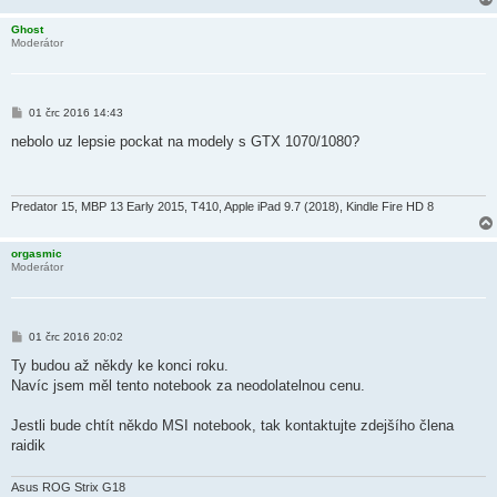
Ghost
Moderátor
P
01 črc 2016 14:43
ř
í
nebolo uz lepsie pockat na modely s GTX 1070/1080?
s
p
ě
v
e
Predator 15, MBP 13 Early 2015, T410, Apple iPad 9.7 (2018), Kindle Fire HD 8
k
orgasmic
Moderátor
P
01 črc 2016 20:02
ř
í
Ty budou až někdy ke konci roku.
s
Navíc jsem měl tento notebook za neodolatelnou cenu.
p
ě
v
Jestli bude chtít někdo MSI notebook, tak kontaktujte zdejšího člena
e
k
raidik
Asus ROG Strix G18