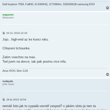
Dell Inspiron 7559, FullHD, i5 6300HQ, GTX960m, SSD500GB samsung EVO
orgasmic
Moderátor
P
03 črc 2016 22:33
ř
í
Jojo...high-end az ke konci roku.
s
p
ě
Chlazeni tichounke.
v
e
k
Zatim vsechno na max.
Ted jsem na dovce, tak pak postnu vice infa.
Asus ROG Strix G18
multipytla
píše často
P
28 lis 2016 19:54
ř
í
nemáš foto jak to vypadá vevnitř zespod? v jakém slotu je tam ta
s