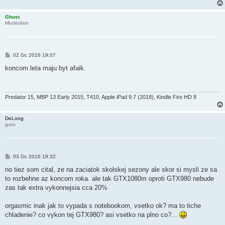
Ghost
Moderátor
P
02 črc 2016 19:07
ř
í
koncom leta maju byt afaik.
s
p
ě
v
e
Predator 15, MBP 13 Early 2015, T410, Apple iPad 9.7 (2018), Kindle Fire HD 8
k
DeLong
guru
P
03 črc 2016 19:32
ř
í
no tiez som cital, ze na zaciatok skolskej sezony ale skor si mysli ze sa
s
to rozbehne az koncom roka. ale tak GTX1080m oproti GTX980 nebude
p
ě
zas tak extra vykonnejsia cca 20%
v
e
k
orgasmic inak jak to vypada s notebookom, vsetko ok? ma to tiche
chladenie? co vykon tej GTX980? asi vsetko na plno co?...