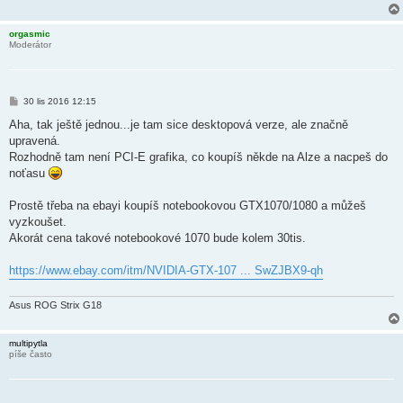
k
orgasmic
Moderátor
P
30 lis 2016 12:15
ř
í
Aha, tak ještě jednou...je tam sice desktopová verze, ale značně
s
upravená.
p
ě
Rozhodně tam není PCI-E grafika, co koupíš někde na Alze a nacpeš do
v
noťasu
e
k
Prostě třeba na ebayi koupíš notebookovou GTX1070/1080 a můžeš
vyzkoušet.
Akorát cena takové notebookové 1070 bude kolem 30tis.
https://www.ebay.com/itm/NVIDIA-GTX-107 ... SwZJBX9-qh
Asus ROG Strix G18
multipytla
píše často