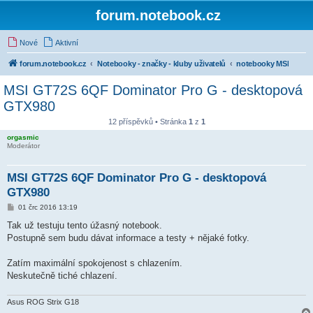
forum.notebook.cz
Nové
Aktivní
forum.notebook.cz
Notebooky - značky - kluby uživatelů
notebooky MSI
MSI GT72S 6QF Dominator Pro G - desktopová
GTX980
12 příspěvků • Stránka
1
z
1
orgasmic
Moderátor
MSI GT72S 6QF Dominator Pro G - desktopová
GTX980
P
01 črc 2016 13:19
ř
í
Tak už testuju tento úžasný notebook.
s
Postupně sem budu dávat informace a testy + nějaké fotky.
p
ě
v
Zatím maximální spokojenost s chlazením.
e
k
Neskutečně tiché chlazení.
Asus ROG Strix G18