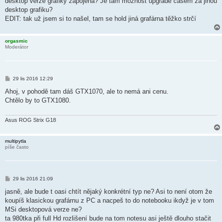
desktop verze grafiky zapojena? Je tam možnost upgrade časem za jinou
p
ě
desktop grafiku?
v
EDIT: tak už jsem si to našel, tam se hold jiná grafárna těžko strčí
e
k
orgasmic
Moderátor
P
29 lis 2016 12:29
ř
í
Ahoj, v pohodě tam dáš GTX1070, ale to nemá ani cenu.
s
Chtělo by to GTX1080.
p
ě
v
e
Asus ROG Strix G18
k
multipytla
píše často
P
29 lis 2016 21:09
ř
í
jasně, ale bude t oasi chtít nějaký konkrétní typ ne? Asi to není otom že
s
koupíš klasickou grafárnu z PC a nacpeš to do notebooku ikdyž je v tom
p
ě
MSi desktopová verze ne?
v
ta 980tka při full Hd rozlišení bude na tom notesu asi ještě dlouho stačit
e