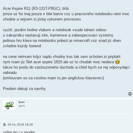
Acer Aspire R11 (R3-131T-P8GC), bílá
jenze uz ho maj pouze v bile barve coz u pracovniho notebooku neni moc
vhodne a nejsem si jistej vykonem procesoru
vyziti: jezdim hodne vlakem a notebook vsude taham sebou
u zakazniku nastavuji site, kamerove a zabespecovaci systemy
jedinou hru ktera na notebooku pobezi je minecraft coz snad jiz dnes
zvladne kazdy lowend
na cene netrvam kdyz najdu vhodny kus tak sem ochoten si priplatit
nyni mam jiz 5let acer aspire 1810 ale uz to chudak moc nedava
takze ho poslu do zaslouzeneho duchodu a chtel bych za nej odpovydajci
nahradu
(omlouvam se za cestinu mam tu jen anglickou klavesnici)
Predem dekuji za navrhy
leon
guru
P
05 črc 2016 19:28
ř
í
vidim ho i v modre