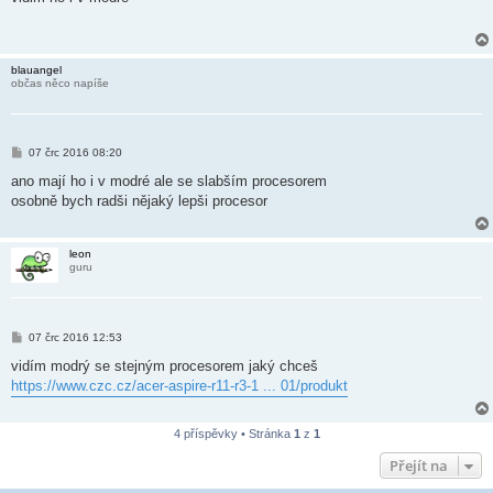
s
p
ě
v
e
blauangel
k
občas něco napíše
P
07 črc 2016 08:20
ř
í
ano mají ho i v modré ale se slabším procesorem
s
osobně bych radši nějaký lepši procesor
p
ě
v
e
leon
k
guru
P
07 črc 2016 12:53
ř
í
vidím modrý se stejným procesorem jaký chceš
s
https://www.czc.cz/acer-aspire-r11-r3-1 ... 01/produkt
p
ě
v
e
4 příspěvky • Stránka
1
z
1
k
Přejít na