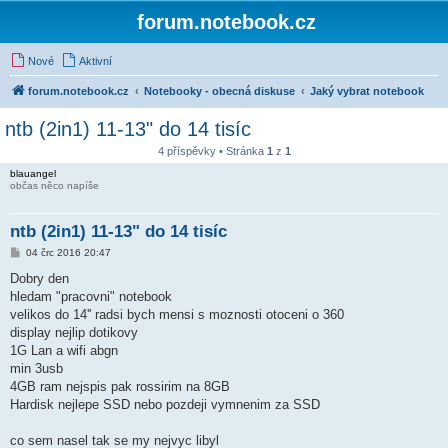
forum.notebook.cz
Nové
Aktivní
forum.notebook.cz
Notebooky - obecná diskuse
Jaký vybrat notebook
ntb (2in1) 11-13" do 14 tisíc
4 příspěvky • Stránka
1
z
1
blauangel
občas něco napíše
ntb (2in1) 11-13" do 14 tisíc
P
04 črc 2016 20:47
ř
í
Dobry den
s
hledam "pracovni" notebook
p
ě
velikos do 14'' radsi bych mensi s moznosti otoceni o 360
v
display nejlip dotikovy
e
k
1G Lan a wifi abgn
min 3usb
4GB ram nejspis pak rossirim na 8GB
Hardisk nejlepe SSD nebo pozdeji vymnenim za SSD
co sem nasel tak se my nejvyc libyl