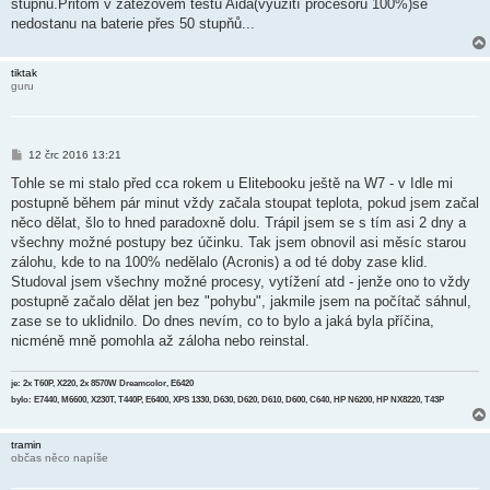
stupňů.Přitom v zátěžovém testu Aida(využití procesoru 100%)se
p
ě
nedostanu na baterie přes 50 stupňů...
v
e
k
tiktak
guru
P
12 črc 2016 13:21
ř
í
Tohle se mi stalo před cca rokem u Elitebooku ještě na W7 - v Idle mi
s
postupně během pár minut vždy začala stoupat teplota, pokud jsem začal
p
ě
něco dělat, šlo to hned paradoxně dolu. Trápil jsem se s tím asi 2 dny a
v
všechny možné postupy bez účinku. Tak jsem obnovil asi měsíc starou
e
k
zálohu, kde to na 100% nedělalo (Acronis) a od té doby zase klid.
Studoval jsem všechny možné procesy, vytížení atd - jenže ono to vždy
postupně začalo dělat jen bez "pohybu", jakmile jsem na počítač sáhnul,
zase se to uklidnilo. Do dnes nevím, co to bylo a jaká byla příčina,
nicméně mně pomohla až záloha nebo reinstal.
je: 2x T60P, X220, 2x 8570W Dreamcolor, E6420
bylo: E7440, M6600, X230T, T440P, E6400, XPS 1330, D630, D620, D610, D600, C640, HP N6200, HP NX8220, T43P
tramin
občas něco napíše