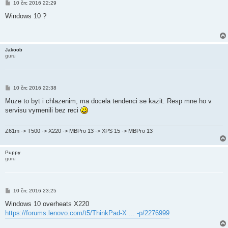
P
10 črc 2016 22:29
ř
í
Windows 10 ?
s
p
ě
v
e
Jakoob
k
guru
P
10 črc 2016 22:38
ř
í
Muze to byt i chlazenim, ma docela tendenci se kazit. Resp mne ho v
s
servisu vymenili bez reci
p
ě
v
e
Z61m -> T500 -> X220 -> MBPro 13 -> XPS 15 -> MBPro 13
k
Puppy
guru
P
10 črc 2016 23:25
ř
í
Windows 10 overheats X220
s
https://forums.lenovo.com/t5/ThinkPad-X ... -p/2276999
p
ě
v