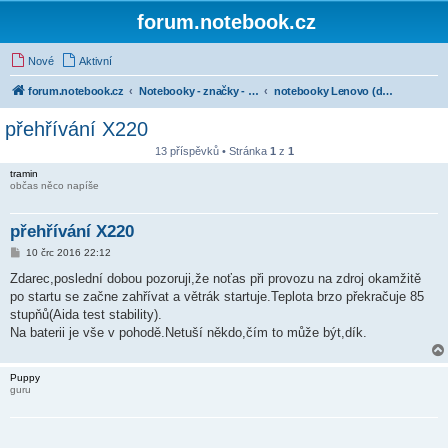
forum.notebook.cz
Nové
Aktivní
forum.notebook.cz
Notebooky - značky - kluby uživatelů
notebooky Lenovo (dříve IBM)
přehřívání X220
13 příspěvků • Stránka
1
z
1
tramin
občas něco napíše
přehřívání X220
P
10 črc 2016 22:12
ř
í
Zdarec,poslední dobou pozoruji,že noťas při provozu na zdroj okamžitě
s
po startu se začne zahřívat a větrák startuje.Teplota brzo překračuje 85
p
ě
stupňů(Aida test stability).
v
Na baterii je vše v pohodě.Netuší někdo,čím to může být,dík.
e
k
Puppy
guru