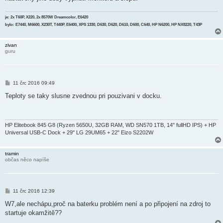
je: 2x T60P, X220, 2x 8570W Dreamcolor, E6420
bylo: E7440, M6600, X230T, T440P, E6400, XPS 1330, D630, D620, D610, D600, C640, HP N6200, HP NX8220, T43P
zivan
guru
P
11 črc 2016 09:49
ř
í
Teploty se taky slusne zvednou pri pouzivani v docku.
s
p
ě
v
e
HP Elitebook 845 G8 (Ryzen 5650U, 32GB RAM, WD SN570 1TB, 14" fullHD IPS) + HP
k
Universal USB-C Dock + 29" LG 29UM65 + 22" Eizo S2202W
tramin
občas něco napíše
P
11 črc 2016 12:39
ř
í
W7,ale nechápu,proč na baterku problém není a po připojení na zdroj to
s
startuje okamžitě??
p
ě