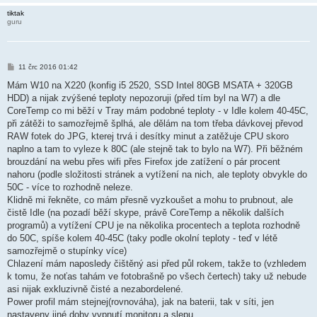
e
tiktak
k
guru
P
11 črc 2016 01:42
ř
í
Mám W10 na X220 (konfig i5 2520, SSD Intel 80GB MSATA + 320GB
s
HDD) a nijak zvýšené teploty nepozoruji (před tím byl na W7) a dle
p
ě
CoreTemp co mi běží v Tray mám podobné teploty - v Idle kolem 40-45C,
v
při zátěži to samozřejmě šplhá, ale dělám na tom třeba dávkovej převod
e
k
RAW fotek do JPG, kterej trvá i desítky minut a zatěžuje CPU skoro
naplno a tam to vyleze k 80C (ale stejně tak to bylo na W7). Při běžném
brouzdání na webu přes wifi přes Firefox jde zatížení o pár procent
nahoru (podle složitosti stránek a vytížení na nich, ale teploty obvykle do
50C - více to rozhodně neleze.
Klidně mi řekněte, co mám přesně vyzkoušet a mohu to prubnout, ale
čistě Idle (na pozadí běží skype, právě CoreTemp a několik dalších
programů) a vytížení CPU je na několika procentech a teplota rozhodně
do 50C, spíše kolem 40-45C (taky podle okolní teploty - teď v létě
samozřejmě o stupínky více)
Chlazení mám naposledy čištěný asi před půl rokem, takže to (vzhledem
k tomu, že noťas tahám ve fotobrašně po všech čertech) taky už nebude
asi nijak exkluzivně čisté a nezabordelené.
Power profil mám stejnej(rovnováha), jak na baterii, tak v síti, jen
nastaveny jiné doby vypnutí monitoru a slepu.