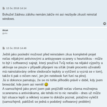
P
12 črc 2016 14:14
ř
í
Bohužel žádnou zálohu nemám,takže mi asi nezbyde zkusit reinstal
s
windows.
p
ě
v
e
tiktak
k
guru
P
12 črc 2016 14:46
ř
í
Ještě jako poslední možnost před reinstalem zkus kompletně projet
s
noťas nějakými antivirovými a antispyware scanery s heuristikou - může
p
ě
to být i softwarový sajrajt, který používá Tvůj noťas na nějaké výpočty a
v
aktivuje se pouze v případě připojení na síťák (malé procento uživatelů
e
k
má nainstalovány online sledovače teploty a vytížení a vyzná se v tom),
takže ti pak o ničem neví, jen jim notebook furt funí na plno).
Já si dokonce pamatuju, že se mi tohle přihodilo právě v době, kdy jsem
browzdal, kde jsem asi neměl
A samozřejmě jako první jsem pak projížděl noťas všema možnejma
scanerama a antivirákama, ale tehdá mi to nic nenašlo - dnes už může
být situace lepší a některý scaner to dokáže poznat, potažmo vyléčit
(samozřejmě, pakližeš se jedná o podobný softwarový problém)