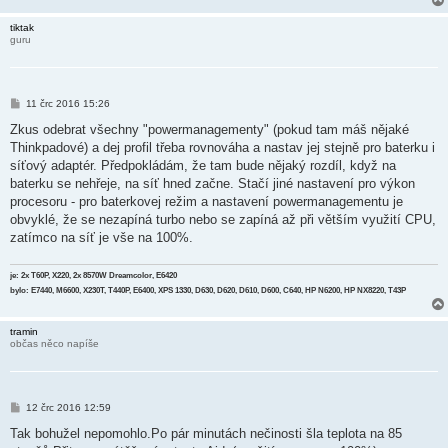
v
e
tiktak
k
guru
P
11 črc 2016 15:26
ř
í
Zkus odebrat všechny "powermanagementy" (pokud tam máš nějaké
s
Thinkpadové) a dej profil třeba rovnováha a nastav jej stejně pro baterku i
p
ě
síťový adaptér. Předpokládám, že tam bude nějaký rozdíl, když na
v
baterku se nehřeje, na síť hned začne. Stačí jiné nastavení pro výkon
e
k
procesoru - pro baterkovej režim a nastavení powermanagementu je
obvyklé, že se nezapíná turbo nebo se zapíná až při větším využití CPU,
zatímco na síť je vše na 100%.
je: 2x T60P, X220, 2x 8570W Dreamcolor, E6420
bylo: E7440, M6600, X230T, T440P, E6400, XPS 1330, D630, D620, D610, D600, C640, HP N6200, HP NX8220, T43P
tramin
občas něco napíše
P
12 črc 2016 12:59
ř
í
Tak bohužel nepomohlo.Po pár minutách nečinosti šla teplota na 85
s