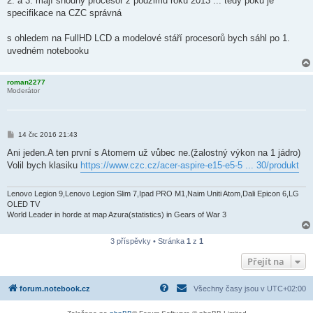
2. a 3. mají shodný procesor z podzimu roku 2013 ... tedy poku je
e
k
specifikace na CZC správná
s ohledem na FullHD LCD a modelové stáří procesorů bych sáhl po 1.
uvedném notebooku
roman2277
Moderátor
P
14 črc 2016 21:43
ř
í
Ani jeden.A ten první s Atomem už vůbec ne.(žalostný výkon na 1 jádro)
s
Volil bych klasiku
https://www.czc.cz/acer-aspire-e15-e5-5 ... 30/produkt
p
ě
v
e
Lenovo Legion 9,Lenovo Legion Slim 7,Ipad PRO M1,Naim Uniti Atom,Dali Epicon 6,LG
k
OLED TV
World Leader in horde at map Azura(statistics) in Gears of War 3
3 příspěvky • Stránka
1
z
1
Přejít na
forum.notebook.cz
Všechny časy jsou v
UTC+02:00