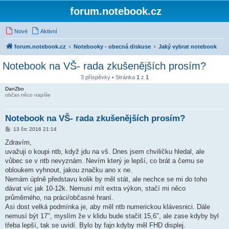
forum.notebook.cz
Nové
Aktivní
forum.notebook.cz
Notebooky - obecná diskuse
Jaký vybrat notebook
Notebook na VŠ- rada zkušenějších prosím?
3 příspěvky • Stránka
1
z
1
DanZbo
občas něco napíše
Notebook na VŠ- rada zkušenějších prosím?
P
13 črc 2016 21:14
ř
í
Zdravím,
s
uvažuji o koupi ntb, když jdu na vš. Dnes jsem chviličku hledal, ale
p
ě
vůbec se v ntb nevyznám. Nevím který je lepší, co brát a čemu se
v
obloukem vyhnout, jakou značku ano x ne.
e
k
Nemám úplně představu kolik by měl stát, ale nechce se mi do toho
dávat víc jak 10-12k. Nemusí mít extra výkon, stačí mi něco
průměrného, na práci/občasné hraní.
Asi dost velká podmínka je, aby měl ntb numerickou klávesnici. Dále
nemusí být 17", myslím že v klidu bude stačit 15,6", ale zase kdyby byl
třeba lepší, tak se uvidí. Bylo by fajn kdyby měl FHD displej.