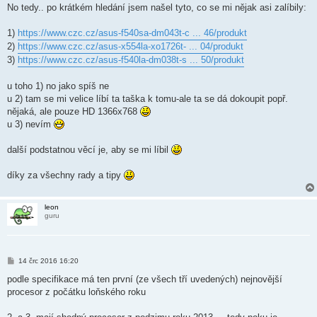
No tedy.. po krátkém hledání jsem našel tyto, co se mi nějak asi zalíbily:
1)
https://www.czc.cz/asus-f540sa-dm043t-c ... 46/produkt
2)
https://www.czc.cz/asus-x554la-xo1726t- ... 04/produkt
3)
https://www.czc.cz/asus-f540la-dm038t-s ... 50/produkt
u toho 1) no jako spíš ne
u 2) tam se mi velice líbí ta taška k tomu-ale ta se dá dokoupit popř.
nějaká, ale pouze HD 1366x768
u 3) nevím
další podstatnou věcí je, aby se mi líbil
díky za všechny rady a tipy
leon
guru
P
14 črc 2016 16:20
ř
í
podle specifikace má ten první (ze všech tří uvedených) nejnovější
s
procesor z počátku loňského roku
p
ě
v