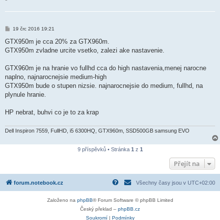
P
19 črc 2016 19:21
ř
í
GTX950m je cca 20% za GTX960m.
s
GTX950m zvladne urcite vsetko, zalezi ake nastavenie.
p
ě
v
GTX960m je na hranie vo fullhd cca do high nastavenia,menej narocne
e
k
naplno, najnarocnejsie medium-high
GTX950m bude o stupen nizsie. najnarocnejsie do medium, fullhd, na
plynule hranie.
HP nebrat, buhvi co je to za krap
Dell Inspiron 7559, FullHD, i5 6300HQ, GTX960m, SSD500GB samsung EVO
9 příspěvků • Stránka
1
z
1
Přejít na
forum.notebook.cz
Všechny časy jsou v
UTC+02:00
Založeno na
phpBB
® Forum Software © phpBB Limited
Český překlad –
phpBB.cz
Soukromí
|
Podmínky