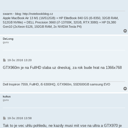
p
ě
v
e
swarm - blog: http://notebookblog.cz
k
Apple MacBook Air 13 M1 (16/512GB) + HP EliteBook 840 G5 (i5-8350, 32GB RAM,
512GB NVMe) + DELL Precision 3660 (i7-13700K, 32GB, RTX 3080) + HP DL380
Gen10 (2xXeon 6126, 192GB RAM, 2x NVIDIA Tesla P4)
DeLong
guru
P
19 črc 2016 13:20
ř
í
GTX960m je na FullHD slaba uz dneskaj, za rok bude hrat na 1366x768
s
p
ě
v
e
Dell Inspiron 7559, FullHD, i5 6300HQ, GTX960m, SSD500GB samsung EVO
k
kultus
guru
P
19 črc 2016 13:58
ř
í
Tak to je vec uhlu pohledu, ne kazdy musi mit vse na ultra a GTX970 je