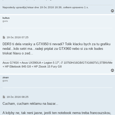
Naposledy upravil(a)
krisar
dne 19 črc 2016 16:36, celkem upraveno 1 x.
kultus
guru
P
19 črc 2016 07:25
ř
í
DDR3 ti dela vrasky a GTX950 ti nevadi? Tolik klacku bych za tu grafiku
s
nedal...kdo setri ma...radeji priplat za GTX960 nebo si za rok budes
p
ě
triskat hlavu o zed...
v
e
k
Asus G74SX + Asus UX390UA + Legion 5 17", i7 10750H/16GB/GTX1660Ti/1,5TBNVMe
+ HP Elitebook 845 G8 + HP Zbook 15 Fury G8
zivan
guru
P
19 črc 2016 08:25
ř
í
Cucham, cucham reklamu na bazar...
s
p
ě
A kdyby ne, tak neni jasne, jestli ten notebook nema treba francouzskou,