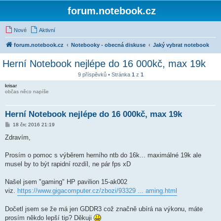
forum.notebook.cz
Nové
Aktivní
forum.notebook.cz
Notebooky - obecná diskuse
Jaký vybrat notebook
Herní Notebook nejlépe do 16 000kč, max 19k
9 příspěvků • Stránka
1
z
1
krisar
občas něco napíše
Herní Notebook nejlépe do 16 000kč, max 19k
P
18 črc 2016 21:19
ř
í
Zdravím,
s
p
ě
Prosím o pomoc s výběrem herního ntb do 16k... maximálné 19k ale
v
musel by to být rapidní rozdíl, ne pár fps xD
e
k
Našel jsem "gaming" HP pavilion 15-ak002
viz.
https://www.gigacomputer.cz/zbozi/93329 ... aming.html
Dočetl jsem se že má jen GDDR3 což značně ubírá na výkonu, máte
prosím někdo lepší tip? Děkuji