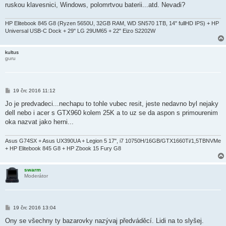
v
ruskou klavesnici, Windows, polomrtvou baterii...atd. Nevadi?
e
k
HP Elitebook 845 G8 (Ryzen 5650U, 32GB RAM, WD SN570 1TB, 14" fullHD IPS) + HP
Universal USB-C Dock + 29" LG 29UM65 + 22" Eizo S2202W
kultus
guru
P
19 črc 2016 11:12
ř
í
Jo je predvadeci...nechapu to tohle vubec resit, jeste nedavno byl nejaky
s
dell nebo i acer s GTX960 kolem 25K a to uz se da aspon s primourenim
p
ě
oka nazvat jako herni...
v
e
k
Asus G74SX + Asus UX390UA + Legion 5 17", i7 10750H/16GB/GTX1660Ti/1,5TBNVMe
+ HP Elitebook 845 G8 + HP Zbook 15 Fury G8
swarm
Moderátor
P
19 črc 2016 13:04
ř
í
Ony se všechny ty bazarovky nazývaj předváděcí. Lidi na to slyšej.
s