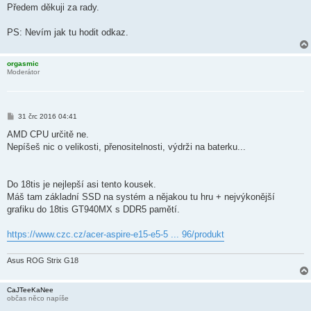
Předem děkuji za rady.
PS: Nevím jak tu hodit odkaz.
orgasmic
Moderátor
P
31 črc 2016 04:41
ř
í
AMD CPU určitě ne.
s
Nepíšeš nic o velikosti, přenositelnosti, výdrži na baterku...
p
ě
v
e
k
Do 18tis je nejlepší asi tento kousek.
Máš tam základní SSD na systém a nějakou tu hru + nejvýkonější
grafiku do 18tis GT940MX s DDR5 pamětí.
https://www.czc.cz/acer-aspire-e15-e5-5 ... 96/produkt
Asus ROG Strix G18
CaJTeeKaNee
občas něco napíše