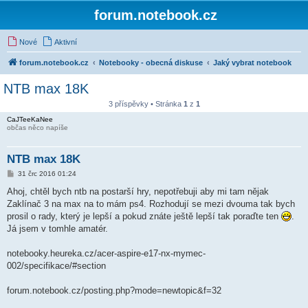
forum.notebook.cz
Nové
Aktivní
forum.notebook.cz
Notebooky - obecná diskuse
Jaký vybrat notebook
NTB max 18K
3 příspěvky • Stránka
1
z
1
CaJTeeKaNee
občas něco napíše
NTB max 18K
P
31 črc 2016 01:24
ř
í
Ahoj, chtěl bych ntb na postarší hry, nepotřebuji aby mi tam nějak
s
Zaklínač 3 na max na to mám ps4. Rozhodují se mezi dvouma tak bych
p
ě
prosil o rady, který je lepší a pokud znáte ještě lepší tak poraďte ten
.
v
Já jsem v tomhle amatér.
e
k
notebooky.heureka.cz/acer-aspire-e17-nx-mymec-
002/specifikace/#section
forum.notebook.cz/posting.php?mode=newtopic&f=32