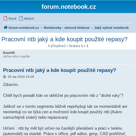
forum.notebook.cz
Nové
Aktivní
forum.notebook.cz
Notebooky - obecná diskuse
Jaký vybrat notebook
Pracovní ntb jaký a kde koupit použité repasy?
5 příspěvků • Stránka
1
z
1
Baset99
občas něco napíše
Pracovní ntb jaký a kde koupit použité repasy?
P
02 srp 2016 23:26
ř
í
Zdravím,
s
p
ě
Chtěl bych poradit kde se obhlížet po pracovním ntb z "druhé ruky"?
v
e
k
Jelikož se v tomto segmentu běžně nepohybuji tak se momentálně ani
neorientuji co se týká cen a možností kde koupit použitý ntb (Aukro
samozřejmě znám) nebo repasovaný.
Určení : ntb by měl být určen na častější přenášení a práci v terénu
(automobil) na stavbě. Práce s office, pdf editor, gimp, CAD prohlížeč,