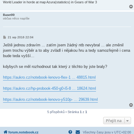
World Leader in horde at map Azura(statistics) in Gears of War 3
Baset99
občas něco napíše
P
21 srp 2016 22:04
ř
í
Ještě jednou zdravím ... zatím jsem žádný ntb nevybral ... ale změnil
s
jsem trochu výběr a to aby zvládl i nějakou hru a tedy samozřejmě i cena
p
ě
bude teda vyšší...
v
e
k
kdybych se měl rozhodnout tak který z těchto by jste braly?
https://aukro.cz/notebook-lenovo-flex-1 ... 48815.html
https://aukro.cz/hp-probook-450-g0-i5-8 ... 18624.html
https://aukro.cz/notebook-lenovo-y510p- ... 29639.html
5 příspěvků • Stránka
1
z
1
Přejít na
forum.notebook.cz
Všechny časy jsou v
UTC+02:00