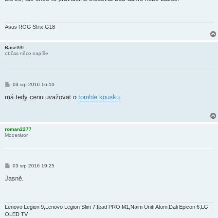
s
p
ě
v
e
Asus ROG Strix G18
k
Baset99
občas něco napíše
P
03 srp 2016 16:10
ř
í
má tedy cenu uvažovat o
tomhle kousku
s
p
ě
v
e
roman2277
k
Moderátor
P
03 srp 2016 19:25
ř
í
Jasně.
s
p
ě
v
e
Lenovo Legion 9,Lenovo Legion Slim 7,Ipad PRO M1,Naim Uniti Atom,Dali Epicon 6,LG
k
OLED TV