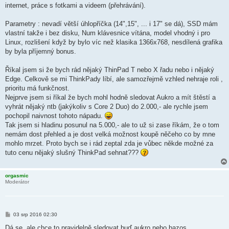
internet, práce s fotkami a videem (přehrávání).
Parametry : nevadí větší úhlopříčka (14",15", ... i 17" se dá), SSD mám
vlastní takže i bez disku, Num klávesnice vítána, model vhodný i pro
Linux, rozlišení když by bylo víc než klasika 1366x768, nesdílená grafika
by byla příjemný bonus.
Říkal jsem si že bych rád nějaký ThinPad T nebo X řadu nebo i nějaký
Edge. Celkově se mi ThinkPady líbí, ale samozřejmě vzhled nehraje roli ,
prioritu má funkčnost.
Nejprve jsem si říkal že bych mohl hodně sledovat Aukro a mít štěstí a
vyhrát nějaký ntb (jakýkoliv s Core 2 Duo) do 2.000,- ale rychle jsem
pochopil naivnost tohoto nápadu.
Tak jsem si hladinu posunul na 5.000,- ale to už si zase říkám, že o tom
nemám dost přehled a je dost velká možnost koupě něčeho co by mne
mohlo mrzet. Proto bych se i rád zeptal zda je vůbec někde možné za
tuto cenu nějaký slušný ThinkPad sehnat???
orgasmic
Moderátor
P
03 srp 2016 02:30
ř
í
Dá se, ale chce to pravidelně sledovat buď aukro nebo bazos.