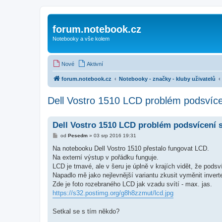
forum.notebook.cz
Notebooky a vše kolem
Nové
Aktivní
forum.notebook.cz
Notebooky - značky - kluby uživatelů
Dell Vostro 1510 LCD problém podsvícen
Dell Vostro 1510 LCD problém podsvícení s
P
od
Pesedm
»
03 srp 2016 19:31
ř
í
Na notebooku Dell Vostro 1510 přestalo fungovat LCD.
s
Na externí výstup v pořádku funguje.
p
ě
LCD je tmavé, ale v šeru je úplně v krajích vidět, že podsví
v
Napadlo mě jako nejlevnější variantu zkusit vyměnit inverte
e
k
Zde je foto rozebraného LCD jak vzadu svítí - max. jas.
https://s32.postimg.org/g8h8zzmut/lcd.jpg
Setkal se s tím někdo?