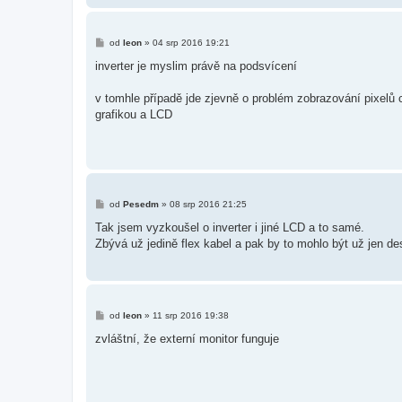
P
od
leon
»
04 srp 2016 19:21
ř
í
inverter je myslim právě na podsvícení
s
p
ě
v tomhle případě jde zjevně o problém zobrazování pixel
v
grafikou a LCD
e
k
P
od
Pesedm
»
08 srp 2016 21:25
ř
í
Tak jsem vyzkoušel o inverter i jiné LCD a to samé.
s
Zbývá už jedině flex kabel a pak by to mohlo být už jen de
p
ě
v
e
k
P
od
leon
»
11 srp 2016 19:38
ř
í
zvláštní, že externí monitor funguje
s
p
ě
v
e
k