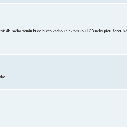
ů což dle mého soudu bude buďto vadnou elektornikou LCD nebo přerušenou k
ska.