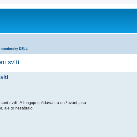
notebooky DELL
í svítí
vítí
cení svítí. A funguje i přidávání a snižování jasu.
r, ale to nezabralo.