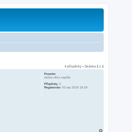
4 příspěvky • Stránka
1
z
1
Pesedm
občas něco napíše
Příspěvky:
2
Registrován:
03 srp 2016 19:29
N