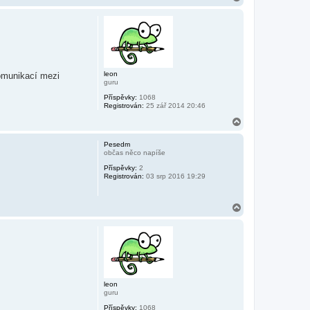
a
h
o
r
u
leon
omunikací mezi
guru
Příspěvky:
1068
Registrován:
25 zář 2014 20:46
N
a
h
Pesedm
o
občas něco napíše
r
Příspěvky:
2
u
Registrován:
03 srp 2016 19:29
N
a
h
o
r
u
leon
guru
Příspěvky:
1068