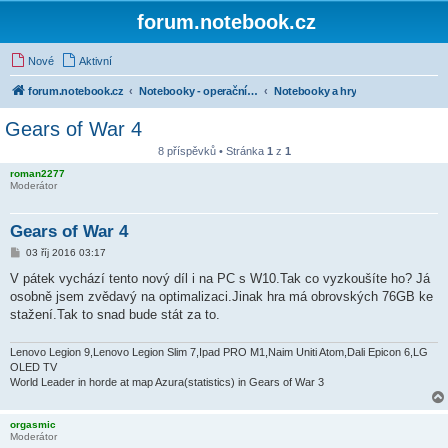
forum.notebook.cz
Nové
Aktivní
forum.notebook.cz
Notebooky - operační systémy a software
Notebooky a hry
Gears of War 4
8 příspěvků • Stránka
1
z
1
roman2277
Moderátor
Gears of War 4
P
03 říj 2016 03:17
ř
í
V pátek vychází tento nový díl i na PC s W10.Tak co vyzkoušíte ho? Já
s
osobně jsem zvědavý na optimalizaci.Jinak hra má obrovských 76GB ke
p
ě
stažení.Tak to snad bude stát za to.
v
e
k
Lenovo Legion 9,Lenovo Legion Slim 7,Ipad PRO M1,Naim Uniti Atom,Dali Epicon 6,LG
OLED TV
World Leader in horde at map Azura(statistics) in Gears of War 3
orgasmic
Moderátor