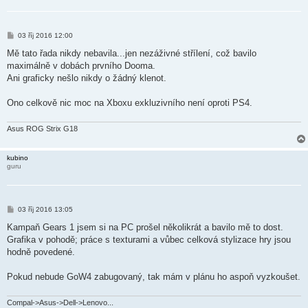
P
03 říj 2016 12:00
ř
í
Mě tato řada nikdy nebavila...jen nezáživné střílení, což bavilo
s
maximálně v dobách prvního Dooma.
p
ě
Ani graficky nešlo nikdy o žádný klenot.
v
e
k
Ono celkově nic moc na Xboxu exkluzivního není oproti PS4.
Asus ROG Strix G18
kubino
guru
P
03 říj 2016 13:05
ř
í
Kampaň Gears 1 jsem si na PC prošel několikrát a bavilo mě to dost.
s
Grafika v pohodě; práce s texturami a vůbec celková stylizace hry jsou
p
ě
hodně povedené.
v
e
k
Pokud nebude GoW4 zabugovaný, tak mám v plánu ho aspoň vyzkoušet.
Compal->Asus->Dell->Lenovo...