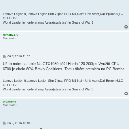
p
ě
v
e
Lenovo Legion 9,Lenovo Legion Slim 7,Ipad PRO M1,Naim Uniti Atom,Dali Epicon 6,LG
k
OLED TV
World Leader in horde at map Azura(statistics) in Gears of War 3
roman2277
Moderátor
P
06 říj 2016 11:05
ř
í
Už to mám na stole.Na GTX1080 běží Horda 120-200fps.Využití CPU
s
6700 je okolo 80%.Bravo Coalitions .Tomu říkám premiéra na PC.Bomba!
p
ě
v
e
Lenovo Legion 9,Lenovo Legion Slim 7,Ipad PRO M1,Naim Uniti Atom,Dali Epicon 6,LG
k
OLED TV
World Leader in horde at map Azura(statistics) in Gears of War 3
orgasmic
Moderátor
P
06 říj 2016 18:04
ř