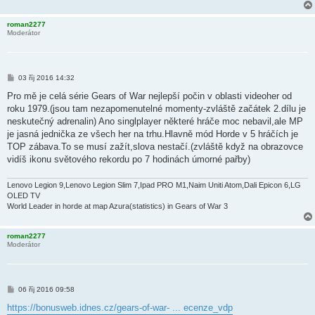
roman2277
Moderátor
P
03 říj 2016 14:32
ř
í
Pro mě je celá série Gears of War nejlepší počin v oblasti videoher od
s
roku 1979.(jsou tam nezapomenutelné momenty-zvláště začátek 2.dílu je
p
ě
neskutečný adrenalin) Ano singlplayer některé hráče moc nebavil,ale MP
v
je jasná jednička ze všech her na trhu.Hlavně mód Horde v 5 hráčích je
e
k
TOP zábava.To se musí zažít,slova nestačí.(zvláště když na obrazovce
vidíš ikonu světového rekordu po 7 hodinách úmorné pařby)
Lenovo Legion 9,Lenovo Legion Slim 7,Ipad PRO M1,Naim Uniti Atom,Dali Epicon 6,LG
OLED TV
World Leader in horde at map Azura(statistics) in Gears of War 3
roman2277
Moderátor
P
06 říj 2016 09:58
ř
í
https://bonusweb.idnes.cz/gears-of-war- ... ecenze_vdp
s