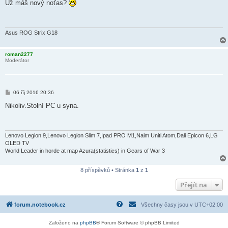
í
Už máš nový noťas?
s
p
ě
v
e
Asus ROG Strix G18
k
roman2277
Moderátor
P
06 říj 2016 20:36
ř
í
Nikoliv.Stolní PC u syna.
s
p
ě
v
e
Lenovo Legion 9,Lenovo Legion Slim 7,Ipad PRO M1,Naim Uniti Atom,Dali Epicon 6,LG
k
OLED TV
World Leader in horde at map Azura(statistics) in Gears of War 3
8 příspěvků • Stránka
1
z
1
Přejít na
forum.notebook.cz
Všechny časy jsou v
UTC+02:00
Založeno na
phpBB
® Forum Software © phpBB Limited