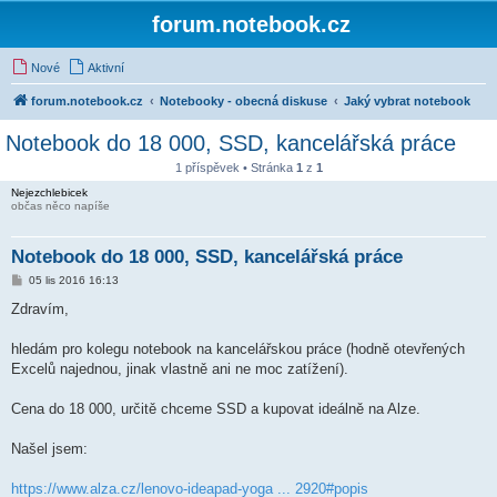
forum.notebook.cz
Nové
Aktivní
forum.notebook.cz
Notebooky - obecná diskuse
Jaký vybrat notebook
Notebook do 18 000, SSD, kancelářská práce
1 příspěvek • Stránka
1
z
1
Nejezchlebicek
občas něco napíše
Notebook do 18 000, SSD, kancelářská práce
P
05 lis 2016 16:13
ř
í
Zdravím,
s
p
ě
hledám pro kolegu notebook na kancelářskou práce (hodně otevřených
v
Excelů najednou, jinak vlastně ani ne moc zatížení).
e
k
Cena do 18 000, určitě chceme SSD a kupovat ideálně na Alze.
Našel jsem:
https://www.alza.cz/lenovo-ideapad-yoga ... 2920#popis