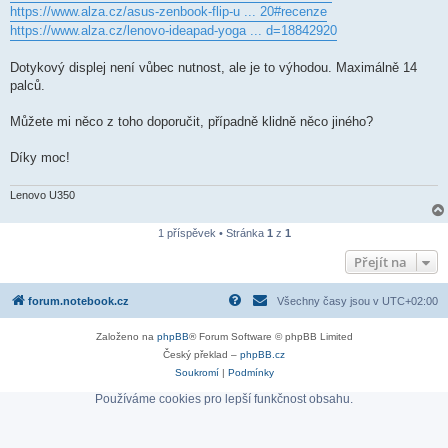
https://www.alza.cz/asus-zenbook-flip-u ... 20#recenze
https://www.alza.cz/lenovo-ideapad-yoga ... d=18842920
Dotykový displej není vůbec nutnost, ale je to výhodou. Maximálně 14
palců.
Můžete mi něco z toho doporučit, případně klidně něco jiného?
Díky moc!
Lenovo U350
1 příspěvek • Stránka
1
z
1
Přejít na
forum.notebook.cz
Všechny časy jsou v
UTC+02:00
Založeno na
phpBB
® Forum Software © phpBB Limited
Český překlad –
phpBB.cz
Soukromí
|
Podmínky
Používáme cookies pro lepší funkčnost obsahu.