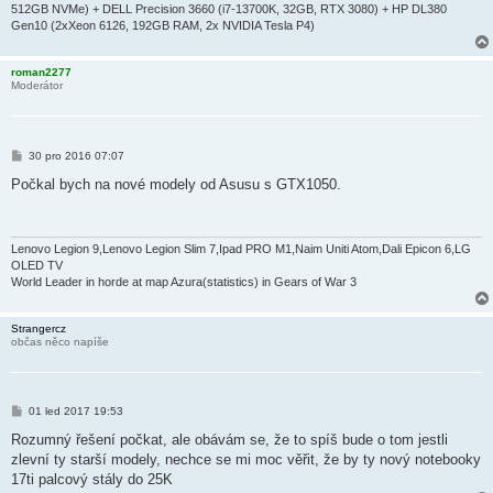
512GB NVMe) + DELL Precision 3660 (i7-13700K, 32GB, RTX 3080) + HP DL380
Gen10 (2xXeon 6126, 192GB RAM, 2x NVIDIA Tesla P4)
roman2277
Moderátor
P
30 pro 2016 07:07
ř
í
Počkal bych na nové modely od Asusu s GTX1050.
s
p
ě
v
e
Lenovo Legion 9,Lenovo Legion Slim 7,Ipad PRO M1,Naim Uniti Atom,Dali Epicon 6,LG
k
OLED TV
World Leader in horde at map Azura(statistics) in Gears of War 3
Strangercz
občas něco napíše
P
01 led 2017 19:53
ř
í
Rozumný řešení počkat, ale obávám se, že to spíš bude o tom jestli
s
zlevní ty starší modely, nechce se mi moc věřit, že by ty nový notebooky
p
ě
17ti palcový stály do 25K
v