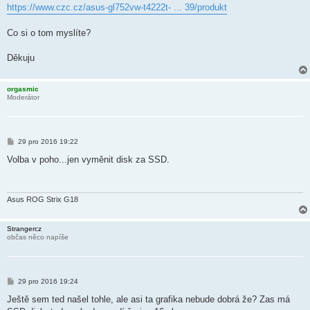
https://www.czc.cz/asus-gl752vw-t4222t- ... 39/produkt
Co si o tom myslíte?
Děkuju
orgasmic
Moderátor
P
29 pro 2016 19:22
ř
í
Volba v poho...jen vyměnit disk za SSD.
s
p
ě
v
e
Asus ROG Strix G18
k
Strangercz
občas něco napíše
P
29 pro 2016 19:24
ř
í
Ještě sem ted našel tohle, ale asi ta grafika nebude dobrá že? Zas má
s