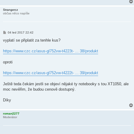
e
k
Strangercz
občas něco napíše
P
04 led 2017 22:42
ř
í
vyplatí se připlatit za tenhle kus?
s
p
ě
https://www.czc.cz/asus-gl752vw-t4223t- ... 38/produkt
v
e
k
oproti
https://www.czc.cz/asus-gl752vw-t4222t- ... 39/produkt
Ještě teda čekám jestli se objeví nějaké ty notebooky s tou XT1050, ale
moc nevěřim, že budou cenově dostupný.
Díky
roman2277
Moderátor