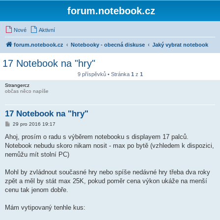
forum.notebook.cz
Nové
Aktivní
forum.notebook.cz
Notebooky - obecná diskuse
Jaký vybrat notebook
17 Notebook na "hry"
9 příspěvků • Stránka
1
z
1
Strangercz
občas něco napíše
17 Notebook na "hry"
P
29 pro 2016 19:17
ř
í
Ahoj, prosím o radu s výběrem notebooku s displayem 17 palců.
s
Notebook nebudu skoro nikam nosit - max po bytě (vzhledem k dispozici,
p
ě
nemůžu mít stolní PC)
v
e
k
Mohl by zvládnout současné hry nebo spíše nedávné hry třeba dva roky
zpět a měl by stát max 25K, pokud poměr cena výkon ukáže na menší
cenu tak jenom dobře.
Mám vytipovaný tenhle kus: