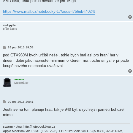
SSD disk, teda pokud nevadí že jen 16 gb
p
ě
v
https://www.mall.cz/notebooky-17/asus-f756ub-t4024t
e
k
multipytla
píše často
P
29 pro 2016 19:58
ř
í
pod GTX960M bych určitě nešel, tohle bych bral asi pro hraní her v
s
dnešní době jako naprosté minimum o kterém má trochu smysl v případě
p
ě
koupě nového notebooku uvažovat.
v
e
k
swarm
Moderátor
P
29 pro 2016 20:41
ř
í
Jestli se na tom plánuje hrát, tak je 940 byť s rychlejší pamětí bohužel
s
mimo.
p
ě
v
e
swarm - blog: http://notebookblog.cz
k
Apple MacBook Air 13 M1 (16/512GB) + HP EliteBook 840 G5 (i5-8350, 32GB RAM,