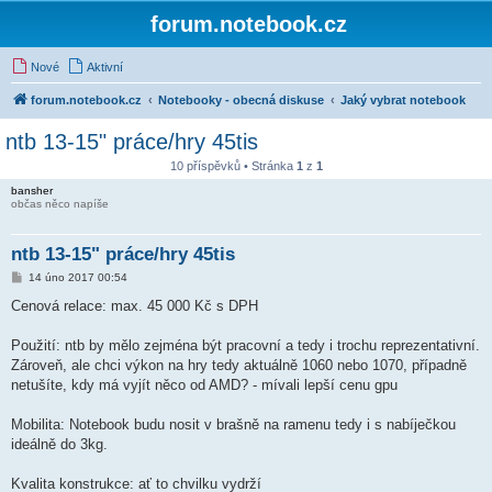
forum.notebook.cz
Nové
Aktivní
forum.notebook.cz
Notebooky - obecná diskuse
Jaký vybrat notebook
ntb 13-15" práce/hry 45tis
10 příspěvků • Stránka
1
z
1
bansher
občas něco napíše
ntb 13-15" práce/hry 45tis
P
14 úno 2017 00:54
ř
í
Cenová relace: max. 45 000 Kč s DPH
s
p
ě
Použití: ntb by mělo zejména být pracovní a tedy i trochu reprezentativní.
v
Zároveň, ale chci výkon na hry tedy aktuálně 1060 nebo 1070, případně
e
k
netušíte, kdy má vyjít něco od AMD? - mívali lepší cenu gpu
Mobilita: Notebook budu nosit v brašně na ramenu tedy i s nabíječkou
ideálně do 3kg.
Kvalita konstrukce: ať to chvilku vydrží