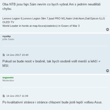
ř
í
Oba NTB jsou fajn.Sám nevím co bych vybral.Ani s jedním neuděláš
s
chybu.
p
ě
v
e
Lenovo Legion 9,Lenovo Legion Slim 7,Ipad PRO M1,Naim Uniti Atom,Dali Epicon 6,LG
k
OLED TV
World Leader in horde at map Azura(statistics) in Gears of War 3
mystikp
píše často
P
14 úno 2017 10:40
ř
í
Pokud se bude nosit v brašně, tak bych osobně volil menší a lehčí =
s
MSI.
p
ě
v
e
orgasmic
k
Moderátor
P
14 úno 2017 11:09
ř
í
Po kvalitativní stránce i stránce chlazení bude jistě lepší volbou Asus.
s
p