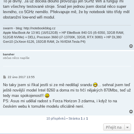
To je divný. Já už docela dlouho provozuju jen 5GHz Wifi a fungují mi
tam všechny testované stroje. Snad jen jednou jsem dostal něco super
levného, co 5GHz nemělo. Překvapuje mě, že by notebook této třídy měl
obstarožní low-end wifi modul.
swarm - blog: http://notebookblog.cz
Apple MacBook Air 13 M1 (16/512GB) + HP EliteBook 840 G5 (i5-8350, 32GB RAM,
512GB NVMe) + DELL Precision 3660 (i7-13700K, 32GB, RTX 3080) + HP DL380
Gen10 (2xXeon 6126, 192GB RAM, 2x NVIDIA Tesla P4)
bansher
občas něco napíše
P
22 úno 2017 13:55
ř
í
No taky jsem si říkal jestli si ze mě nedělají srandu
... sehnal jsem teď
s
ještě novější model Intel 8260 a doma mi to frčí nějakých 870Mbs, teď už
p
ě
tedy max spokojenost!!
v
PS: Asus mi udělal radost s Forza Horizon 3 zdarma, i když to na
e
k
českém webu k tomuhle modelu oficiálně není.
10 příspěvků • Stránka
1
z
1
Přejít na