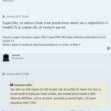
Moderátor
P
20 úno 2017 11:06
ř
í
Super.Díky za odezvu.Jinak zvuk prostě Asus neumí ani u nejdražších G
s
modelů.To je známá věc už hezkých pár let.
p
ě
v
e
Lenovo Legion 9,Lenovo Legion Slim 7,Ipad PRO M1,Naim Uniti Atom,Dali Epicon 6,LG
k
OLED TV
World Leader in horde at map Azura(statistics) in Gears of War 3
swarm
Moderátor
P
20 úno 2017 12:28
ř
í
s
bansher píše:
p
ě
Jen kdo by měl zájem ho též koupit, tak ať počítá že repro nic moc a
v
nevím jestli to byla jen moje smůla, ale dostal jsem model s Wifi -
e
k
Atheros AR956x, což je za trest - pomalá a neumí 5ghz. Už jsem
objednal intel 7260