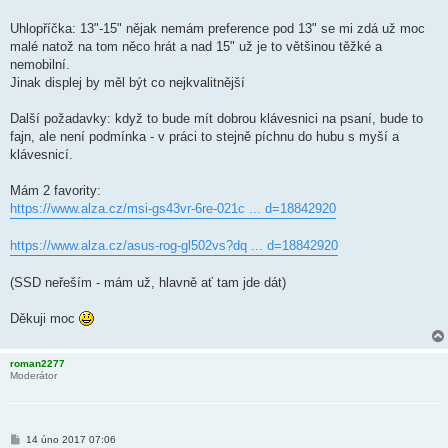
Uhlopříčka: 13"-15" nějak nemám preference pod 13" se mi zdá už moc
malé natož na tom něco hrát a nad 15" už je to většinou těžké a
nemobilní.
Jinak displej by měl být co nejkvalitnější
Další požadavky: když to bude mít dobrou klávesnici na psaní, bude to
fajn, ale není podmínka - v práci to stejně píchnu do hubu s myší a
klávesnicí.
Mám 2 favority:
https://www.alza.cz/msi-gs43vr-6re-021c ... d=18842920
https://www.alza.cz/asus-rog-gl502vs?dq ... d=18842920
(SSD neřeším - mám už, hlavně ať tam jde dát)
Děkuji moc
roman2277
Moderátor
P
14 úno 2017 07:06