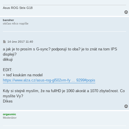
ě
v
e
Asus ROG Strix G18
k
bansher
občas něco napíše
P
14 úno 2017 11:40
ř
í
a jak je to prosím s G-sync? podporují to oba? je to znát na tom IPS
s
displeji?
p
ě
děkuji
v
e
k
EDIT:
+ teď koukám na model
https://www.alza.cz/asus-rog-gl502vm-fy ... 9299#popis
Kdy si stejně myslím, že na fullHD je 1060 akorát a 1070 zbytečnost. Co
myslíte Vy?
Díkes
orgasmic
Moderátor