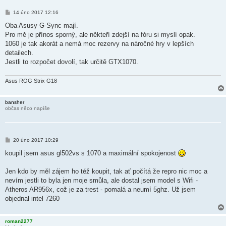
P
14 úno 2017 12:16
ř
í
Oba Asusy G-Sync mají.
s
Pro mě je přínos sporný, ale někteří zdejší na fóru si myslí opak.
p
ě
1060 je tak akorát a nemá moc rezervy na náročné hry v lepších
v
detailech.
e
k
Jestli to rozpočet dovolí, tak určitě GTX1070.
Asus ROG Strix G18
bansher
občas něco napíše
P
20 úno 2017 10:29
ř
í
koupil jsem asus gl502vs s 1070 a maximální spokojenost
s
p
ě
Jen kdo by měl zájem ho též koupit, tak ať počítá že repro nic moc a
v
nevím jestli to byla jen moje smůla, ale dostal jsem model s Wifi -
e
k
Atheros AR956x, což je za trest - pomalá a neumí 5ghz. Už jsem
objednal intel 7260
roman2277