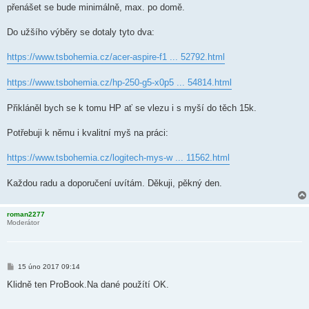
přenášet se bude minimálně, max. po domě.
Do užšího výběry se dotaly tyto dva:
https://www.tsbohemia.cz/acer-aspire-f1 ... 52792.html
https://www.tsbohemia.cz/hp-250-g5-x0p5 ... 54814.html
Přikláněl bych se k tomu HP ať se vlezu i s myší do těch 15k.
Potřebuji k němu i kvalitní myš na práci:
https://www.tsbohemia.cz/logitech-mys-w ... 11562.html
Každou radu a doporučení uvítám. Děkuji, pěkný den.
roman2277
Moderátor
P
15 úno 2017 09:14
ř
í
Klidně ten ProBook.Na dané použítí OK.
s
p
ě