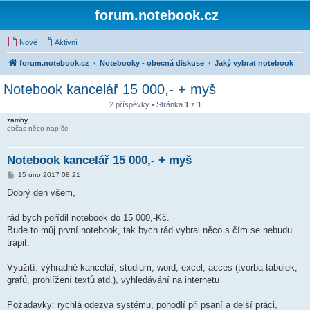
forum.notebook.cz
Nové
Aktivní
forum.notebook.cz
Notebooky - obecná diskuse
Jaký vybrat notebook
Notebook kancelář 15 000,- + myš
2 příspěvky • Stránka
1
z
1
zamby
občas něco napíše
Notebook kancelář 15 000,- + myš
P
15 úno 2017 08:21
ř
í
Dobrý den všem,
s
p
ě
rád bych pořídil notebook do 15 000,-Kč.
v
Bude to můj první notebook, tak bych rád vybral něco s čím se nebudu
e
k
trápit.
Využití: výhradně kancelář, studium, word, excel, acces (tvorba tabulek,
grafů, prohlížení textů atd.), vyhledávání na internetu
Požadavky: rychlá odezva systému, pohodlí při psaní a delší práci,