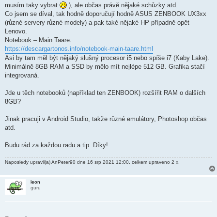
musím taky vybrat
), ale občas právě nějaké schůzky atd.
Co jsem se díval, tak hodně doporučují hodně ASUS ZENBOOK UX3xx
(různé servery různé modely) a pak také nějaké HP případně opět
Lenovo.
Notebook – Main Taare:
https://descargartonos.info/notebook-main-taare.html
Asi by tam měl být nějaký slušný procesor i5 nebo spíše i7 (Kaby Lake).
Minimálně 8GB RAM a SSD by mělo mít nejlépe 512 GB. Grafika stačí
integrovaná.
Jde u těch notebooků (například ten ZENBOOK) rozšířit RAM o dalších
8GB?
Jinak pracuji v Android Studio, takže různé emulátory, Photoshop občas
atd.
Budu rád za každou radu a tip. Díky!
Naposledy upravil(a)
AnPeter90
dne 16 srp 2021 12:00, celkem upraveno 2 x.
leon
guru