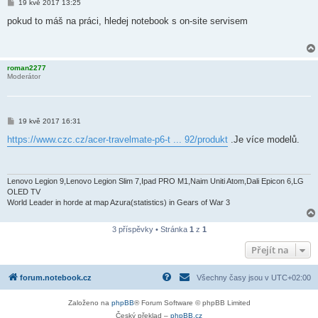
P
19 kvě 2017 13:25
ř
í
pokud to máš na práci, hledej notebook s on-site servisem
s
p
ě
v
e
roman2277
k
Moderátor
P
19 kvě 2017 16:31
ř
í
https://www.czc.cz/acer-travelmate-p6-t ... 92/produkt
.Je více modelů.
s
p
ě
v
e
Lenovo Legion 9,Lenovo Legion Slim 7,Ipad PRO M1,Naim Uniti Atom,Dali Epicon 6,LG
k
OLED TV
World Leader in horde at map Azura(statistics) in Gears of War 3
3 příspěvky • Stránka
1
z
1
Přejít na
forum.notebook.cz
Všechny časy jsou v
UTC+02:00
Založeno na
phpBB
® Forum Software © phpBB Limited
Český překlad –
phpBB.cz