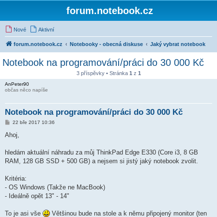
forum.notebook.cz
Nové
Aktivní
forum.notebook.cz
Notebooky - obecná diskuse
Jaký vybrat notebook
Notebook na programování/práci do 30 000 Kč
3 příspěvky • Stránka
1
z
1
AnPeter90
občas něco napíše
Notebook na programování/práci do 30 000 Kč
P
22 bře 2017 10:36
ř
í
Ahoj,
s
p
ě
hledám aktuální náhradu za můj ThinkPad Edge E330 (Core i3, 8 GB
v
RAM, 128 GB SSD + 500 GB) a nejsem si jistý jaký notebook zvolit.
e
k
Kritéria:
- OS Windows (Takže ne MacBook)
- Ideálně opět 13" - 14"
To je asi vše
Většinou bude na stole a k němu připojený monitor (ten