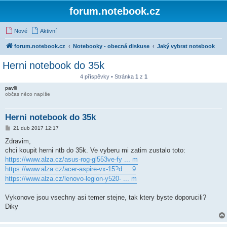
forum.notebook.cz
Nové
Aktivní
forum.notebook.cz
Notebooky - obecná diskuse
Jaký vybrat notebook
Herni notebook do 35k
4 příspěvky • Stránka
1
z
1
pavlli
občas něco napíše
Herni notebook do 35k
P
21 dub 2017 12:17
ř
í
Zdravim,
s
chci koupit herni ntb do 35k. Ve vyberu mi zatim zustalo toto:
p
ě
https://www.alza.cz/asus-rog-gl553ve-fy ... m
v
https://www.alza.cz/acer-aspire-vx-15?d ... 9
e
k
https://www.alza.cz/lenovo-legion-y520- ... m
Vykonove jsou vsechny asi temer stejne, tak ktery byste doporucili?
Diky