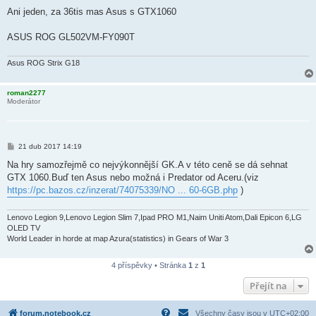
ř
í
Ani jeden, za 36tis mas Asus s GTX1060
s
p
ě
ASUS ROG GL502VM-FY090T
v
e
k
Asus ROG Strix G18
roman2277
Moderátor
P
21 dub 2017 14:19
ř
í
Na hry samozřejmě co nejvýkonnější GK.A v této ceně se dá sehnat
s
GTX 1060.Buď ten Asus nebo možná i Predator od Aceru.(viz
p
ě
https://pc.bazos.cz/inzerat/74075339/NO ... 60-6GB.php
)
v
e
k
Lenovo Legion 9,Lenovo Legion Slim 7,Ipad PRO M1,Naim Uniti Atom,Dali Epicon 6,LG
OLED TV
World Leader in horde at map Azura(statistics) in Gears of War 3
4 příspěvky • Stránka
1
z
1
Přejít na
forum.notebook.cz
Všechny časy jsou v
UTC+02:00