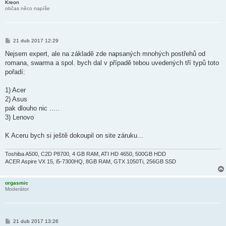
Kreon
občas něco napíše
P
21 dub 2017 12:29
ř
í
Nejsem expert, ale na základě zde napsaných mnohých postřehů od
s
romana, swarma a spol. bych dal v případě tebou uvedených tří typů toto
p
ě
pořadí:
v
e
k
1) Acer
2) Asus
pak dlouho nic .....
3) Lenovo
K Aceru bych si ještě dokoupil on site záruku...
Toshiba A500, C2D P8700, 4 GB RAM, ATI HD 4650, 500GB HDD
ACER Aspire VX 15, i5-7300HQ, 8GB RAM, GTX 1050Ti, 256GB SSD
orgasmic
Moderátor
P
21 dub 2017 13:26