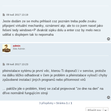
P
09 kvě 2017 13:19
ř
í
Jeste dodám ze se mohu prihlasit coz poznám treba podle zvuku
s
připojení virtuální mechaniky, oznámení atp. ale to co jsem nasel jako
p
ě
řešení tedy windows+P dvakrát sipku dolu a enter coz by melo neco
v
udělat s displejem tak to nepomaha
e
k
admin
Site Admin
P
09 kvě 2017 13:23
ř
í
přeinstalace sytému je první věc, kterou Ti doporučí i v servise, protože
s
na dálku těžko odhadovat v čem je problém a přeinstalace vyloučí chyby
p
ě
způsobené instalací jiných programů nebo přítomnost virů
v
e
k
... pakliže jde o problém, který se začal projevovat "ze dne na den" na
dříve normálně fungujícím stroji
3 příspěvky • Stránka
1
z
1
Přejít na