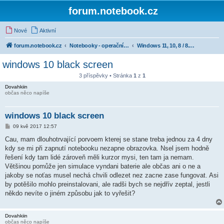
forum.notebook.cz
Nové
Aktivní
forum.notebook.cz
Notebooky - operační systémy a software
Windows 11, 10, 8 / 8.1, 7, Vista, XP i starší
windows 10 black screen
3 příspěvky • Stránka
1
z
1
Dovahkiin
občas něco napíše
windows 10 black screen
P
09 kvě 2017 12:57
ř
í
Cau, mam dlouhotrvající porvoem kterej se stane treba jednou za 4 dny
s
kdy se mi při zapnutí notebooku nezapne obrazovka. Nsel jsem hodně
p
ě
řešení kdy tam lidé zároveň měli kurzor mysi, ten tam ja nemam.
v
Většinou pomůže jen simulace vyndani baterie ale občas ani o ne a
e
k
jakoby se noťas musel nechá chvili odlezet nez zacne zase fungovat. Asi
by potěšilo mohlo preinstalovani, ale radši bych se nejdřív zeptal, jestli
někdo nevíte o jiném způsobu jak to vyřešit?
Dovahkiin
občas něco napíše