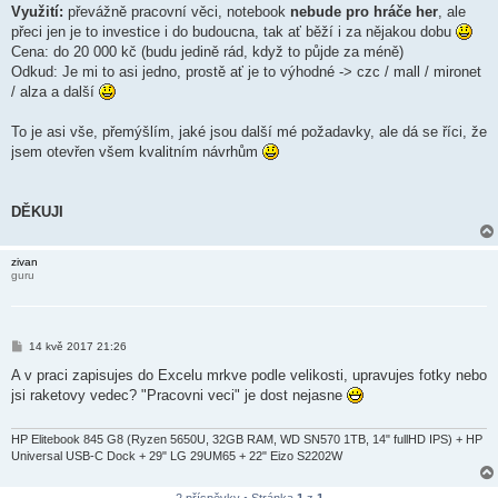
Využití:
převážně pracovní věci, notebook
nebude pro hráče her
, ale
přeci jen je to investice i do budoucna, tak ať běží i za nějakou dobu
Cena: do 20 000 kč (budu jedině rád, když to půjde za méně)
Odkud: Je mi to asi jedno, prostě ať je to výhodné -> czc / mall / mironet
/ alza a další
To je asi vše, přemýšlím, jaké jsou další mé požadavky, ale dá se říci, že
jsem otevřen všem kvalitním návrhům
DĚKUJI
zivan
guru
P
14 kvě 2017 21:26
ř
í
A v praci zapisujes do Excelu mrkve podle velikosti, upravujes fotky nebo
s
jsi raketovy vedec? "Pracovni veci" je dost nejasne
p
ě
v
e
HP Elitebook 845 G8 (Ryzen 5650U, 32GB RAM, WD SN570 1TB, 14" fullHD IPS) + HP
k
Universal USB-C Dock + 29" LG 29UM65 + 22" Eizo S2202W