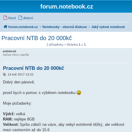
forum.notebook.cz
Nové
Aktivní
forum.notebook.cz
Notebooky - obecná diskuse
Jaký vybrat notebook
Pracovní NTB do 20 000kč
2 příspěvky • Stránka
1
z
1
prdelacek
občas něco napíše
Pracovní NTB do 20 000kč
P
14 kvě 2017 13:22
ř
í
Dobrý den pánově,
s
p
ě
prosil bych o pomoc s výběrem notebooku
v
e
k
Moje požadavky:
Výdrž:
velká
RAM:
nejlépe 8GB
Velikost:
Spíše záleží na váze, aby nebyl extrémně těžký, ale velikost
mezi cestovním až do 15.6