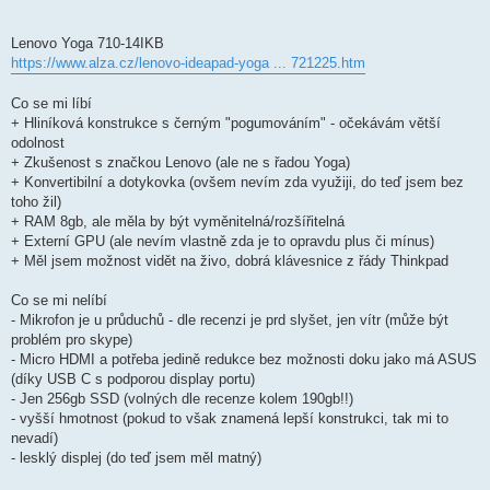
Lenovo Yoga 710-14IKB
https://www.alza.cz/lenovo-ideapad-yoga ... 721225.htm
Co se mi líbí
+ Hliníková konstrukce s černým "pogumováním" - očekávám větší
odolnost
+ Zkušenost s značkou Lenovo (ale ne s řadou Yoga)
+ Konvertibilní a dotykovka (ovšem nevím zda využiji, do teď jsem bez
toho žil)
+ RAM 8gb, ale měla by být vyměnitelná/rozšířitelná
+ Externí GPU (ale nevím vlastně zda je to opravdu plus či mínus)
+ Měl jsem možnost vidět na živo, dobrá klávesnice z řády Thinkpad
Co se mi nelíbí
- Mikrofon je u průduchů - dle recenzi je prd slyšet, jen vítr (může být
problém pro skype)
- Micro HDMI a potřeba jedině redukce bez možnosti doku jako má ASUS
(díky USB C s podporou display portu)
- Jen 256gb SSD (volných dle recenze kolem 190gb!!)
- vyšší hmotnost (pokud to však znamená lepší konstrukci, tak mi to
nevadí)
- lesklý displej (do teď jsem měl matný)