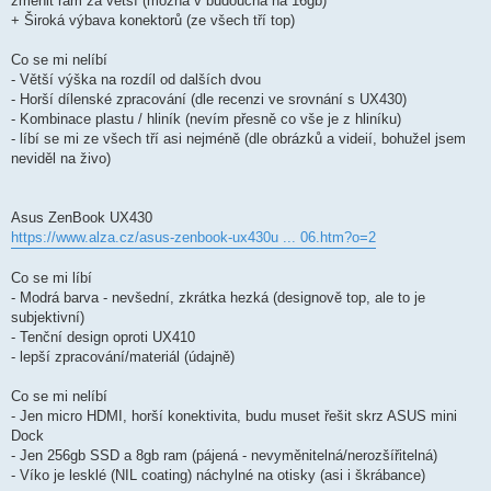
změnit ram za větší (možná v budoucna na 16gb)
+ Široká výbava konektorů (ze všech tří top)
Co se mi nelíbí
- Větší výška na rozdíl od dalších dvou
- Horší dílenské zpracování (dle recenzi ve srovnání s UX430)
- Kombinace plastu / hliník (nevím přesně co vše je z hliníku)
- líbí se mi ze všech tří asi nejméně (dle obrázků a videií, bohužel jsem
neviděl na živo)
Asus ZenBook UX430
https://www.alza.cz/asus-zenbook-ux430u ... 06.htm?o=2
Co se mi líbí
- Modrá barva - nevšední, zkrátka hezká (designově top, ale to je
subjektivní)
- Tenční design oproti UX410
- lepší zpracování/materiál (údajně)
Co se mi nelíbí
- Jen micro HDMI, horší konektivita, budu muset řešit skrz ASUS mini
Dock
- Jen 256gb SSD a 8gb ram (pájená - nevyměnitelná/nerozšířitelná)
- Víko je lesklé (NIL coating) náchylné na otisky (asi i škrábance)