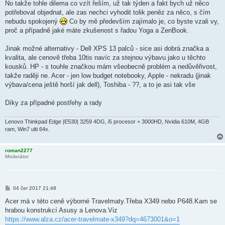
No takže tohle dilema co vzít řeším, už tak týden a fakt bych už něco
potřeboval objednat, ale zas nechci vyhodit tolik peněz za něco, s čím
nebudu spokojený
Co by mě především zajímalo je, co byste vzali vy,
proč a případně jaké máte zkušenost s řadou Yoga a ZenBook.
Jinak možné alternativy - Dell XPS 13 palců - sice asi dobrá značka a
kvalita, ale cenově třeba 10tis navíc za stejnou výbavu jako u těchto
kousků. HP - s touhle značkou mám všeobecně problém a nedůvěřivost,
takže raději ne. Acer - jen low budget notebooky, Apple - nekradu (jinak
výbava/cena ještě horší jak dell), Toshiba - ??, a to je asi tak vše
Díky za případné postřehy a rady
Lenovo Thinkpad Edge |E530| 3259 4DG, i5 procesor + 3000HD, Nvidia 610M, 4GB
ram, Win7 ulti 64x.
roman2277
Moderátor
P
04 čer 2017 21:48
ř
í
Acer má v této ceně výborné Travelmaty.Třeba X349 nebo P648.Kam se
s
hrabou konstrukcí Asusy a Lenova.Viz
p
ě
https://www.alza.cz/acer-travelmate-x349?dq=4673001&o=1
v