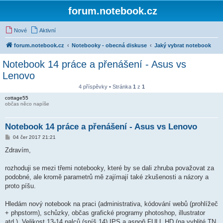
forum.notebook.cz
Nové
Aktivní
forum.notebook.cz
Notebooky - obecná diskuse
Jaký vybrat notebook
Notebook 14 práce a přenášení - Asus vs
Lenovo
4 příspěvky • Stránka
1
z
1
cottage55
občas něco napíše
Notebook 14 práce a přenášení - Asus vs Lenovo
P
04 čer 2017 21:21
ř
í
Zdravím,
s
p
ě
rozhoduji se mezi třemi notebooky, které by se dali zhruba považovat za
v
podobné, ale kromě parametrů mě zajímají také zkušenosti a názory a
e
k
proto píšu.
Hledám nový notebook na praci (administrativa, kódování webů (prohlížeč
+ phpstorm), schůzky, občas grafické programy photoshop, illustrator
atd.). Velikost 13-14 palců (spíš 14) IPS a aspoň FULL HD (na vyblité TN