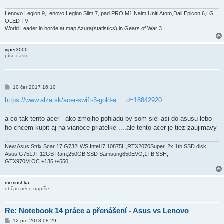
e
k
Lenovo Legion 9,Lenovo Legion Slim 7,Ipad PRO M1,Naim Uniti Atom,Dali Epicon 6,LG
OLED TV
World Leader in horde at map Azura(statistics) in Gears of War 3
viper3000
píše často
P
10 čer 2017 16:10
ř
í
https://www.alza.sk/acer-swift-3-gold-a ... d=18842920
s
p
ě
a co tak tento acer - ako zmojho pohladu by som siel asi do asusu lebo
v
ho chcem kupit aj na vianoce priatelke ....ale tento acer je tiez zaujimavy
e
k
New Asus Strix Scar 17 G732LWS,Intel i7 10875H,RTX2070Super, 2x 1tb SSD disk
Asus G751JT,12GB Ram,250GB SSD Samsung850EVO,1TB SSH,
GTX970M OC +135 /+550
mr.mushka
občas něco napíše
Re: Notebook 14 práce a přenášení - Asus vs Lenovo
P
12 pro 2018 08:29