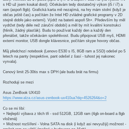
s HD už jsem koukal dost). Očekávám tedy dostatečný výkon (i5 / i7) a
ram (aspoň 8gb). Grafická karta mě nezajímá, na hry mám stolní (když je
občas ještě čas) a počítám že Intel HD zvládné grafické programy v 2D
stejně dobře jako externí). Výdrž na baterii aspoň 5h+. Především by měl
vydržet (tedy déle než záruční období) a měl by mít kvalitní konstrukci
(hliník, žádný plasťák). Budu to používat každý den a každý den
přenášet, takže očekávám spolehlivost. Budu připojovat USB myš, HDMI
externí monitor, USB dongle klávesnice, počítám skype hovory občas.
Můj předchozí notebook (Lenovo E530 s I5, 8GB ram a SSD) odešel po 5
letech na panty (respektive, pant odešel z šasí - tuhost jej nakonec
vyrvala).
Cenový limit 25-30tis max s DPH (ale budu brát na firmu)
Rozhoduji se mezi
Asus ZenBook UX410
https://www.alza.cz/asus-zenbook-ux410ua?dq=4526264&o=2
Co se mi líbí:
+ Nejlepší výbava z těch tři - ssd 512GB, 12GB ram (4gb on-board a 8gb
vložená)
+ Možnost rozšíření - Volna SATA na disk (i když asi nevyužiji) možnost -