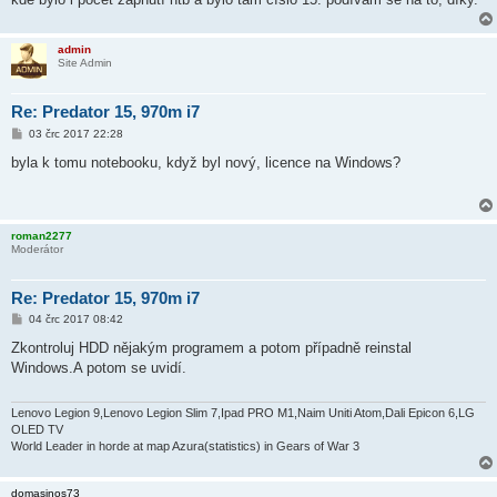
v
e
k
admin
Site Admin
Re: Predator 15, 970m i7
P
03 črc 2017 22:28
ř
í
byla k tomu notebooku, když byl nový, licence na Windows?
s
p
ě
v
e
roman2277
k
Moderátor
Re: Predator 15, 970m i7
P
04 črc 2017 08:42
ř
í
Zkontroluj HDD nějakým programem a potom případně reinstal
s
Windows.A potom se uvidí.
p
ě
v
e
Lenovo Legion 9,Lenovo Legion Slim 7,Ipad PRO M1,Naim Uniti Atom,Dali Epicon 6,LG
k
OLED TV
World Leader in horde at map Azura(statistics) in Gears of War 3
domasinos73