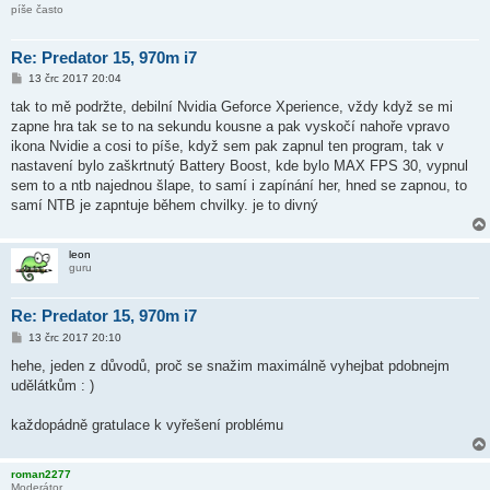
píše často
Re: Predator 15, 970m i7
P
13 črc 2017 20:04
ř
í
tak to mě podržte, debilní Nvidia Geforce Xperience, vždy když se mi
s
zapne hra tak se to na sekundu kousne a pak vyskočí nahoře vpravo
p
ě
ikona Nvidie a cosi to píše, když sem pak zapnul ten program, tak v
v
nastavení bylo zaškrtnutý Battery Boost, kde bylo MAX FPS 30, vypnul
e
k
sem to a ntb najednou šlape, to samí i zapínání her, hned se zapnou, to
samí NTB je zapntuje během chvilky. je to divný
leon
guru
Re: Predator 15, 970m i7
P
13 črc 2017 20:10
ř
í
hehe, jeden z důvodů, proč se snažim maximálně vyhejbat pdobnejm
s
udělátkům : )
p
ě
v
každopádně gratulace k vyřešení problému
e
k
roman2277
Moderátor