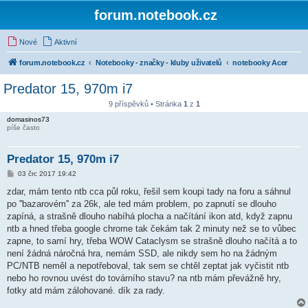
forum.notebook.cz
Nové
Aktivní
forum.notebook.cz
Notebooky - značky - kluby uživatelů
notebooky Acer
Predator 15, 970m i7
9 příspěvků • Stránka
1
z
1
domasinos73
píše často
Predator 15, 970m i7
P
03 črc 2017 19:42
ř
í
zdar, mám tento ntb cca půl roku, řešil sem koupi tady na foru a sáhnul
s
po ''bazarovém'' za 26k, ale ted mám problem, po zapnutí se dlouho
p
ě
zapíná, a strašně dlouho nabíhá plocha a načítání ikon atd, když zapnu
v
ntb a hned třeba google chrome tak čekám tak 2 minuty než se to vůbec
e
k
zapne, to samí hry, třeba WOW Cataclysm se strašně dlouho načítá a to
není žádná náročná hra, nemám SSD, ale nikdy sem ho na žádným
PC/NTB neměl a nepotřeboval, tak sem se chtěl zeptat jak vyčistit ntb
nebo ho rovnou uvést do továrního stavu? na ntb mám převážně hry,
fotky atd mám zálohované. dík za rady.