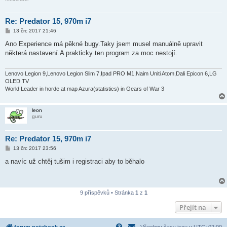
Re: Predator 15, 970m i7
P
13 črc 2017 21:46
ř
í
Ano Experience má pěkné bugy.Taky jsem musel manuálně upravit
s
některá nastavení.A prakticky ten program za moc nestojí.
p
ě
v
e
Lenovo Legion 9,Lenovo Legion Slim 7,Ipad PRO M1,Naim Uniti Atom,Dali Epicon 6,LG
k
OLED TV
World Leader in horde at map Azura(statistics) in Gears of War 3
leon
guru
Re: Predator 15, 970m i7
P
13 črc 2017 23:56
ř
í
a navíc už chtěj tušim i registraci aby to běhalo
s
p
ě
v
e
9 příspěvků • Stránka
1
z
1
k
Přejít na