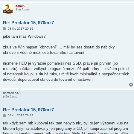
admin
Site Admin
Re: Predator 15, 970m i7
P
03 črc 2017 20:15
ř
í
jaké tam máš Windows?
s
p
ě
zkus ve Win napsat "obnovení" ... měl by ses dostat do nabídky
v
obnovení včetně možnosti továrního nastavení
e
k
nicméně HDD je výrazně pomalejší než SSD, právě při prvním (po
restartu) načítání velkých programů mezi něž patří i hry ... ovšem pokud
si notebook koupil z druhé ruky, určitě bych minimálně z bezpečnostních
důvodů, doporučoval obnovu do továrního nastavení
domasinos73
píše často
Re: Predator 15, 970m i7
P
03 črc 2017 20:32
ř
í
tak když sem ntb kupoval tak tam nebylo nic, byl to jen výstavní kus na
s
kterem byly nainstalovány jen programy z CD, při koupi zapínal program
p
ě
kde bylo i počet zapnutí ntb a bylo tam číslo 15. podívám se na to, díky.