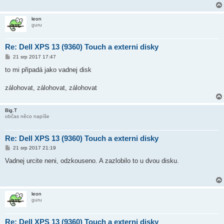
leon
guru
Re: Dell XPS 13 (9360) Touch a externi disky
P
21 srp 2017 17:47
ř
í
to mi připadá jako vadnej disk
s
p
ě
zálohovat, zálohovat, zálohovat
v
e
k
Big.T
občas něco napíše
Re: Dell XPS 13 (9360) Touch a externi disky
P
21 srp 2017 21:19
ř
í
Vadnej urcite neni, odzkouseno. A zazlobilo to u dvou disku.
s
p
ě
v
e
leon
k
guru
Re: Dell XPS 13 (9360) Touch a externi disky