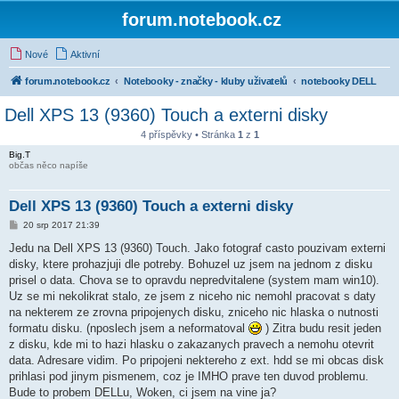
forum.notebook.cz
Nové
Aktivní
forum.notebook.cz
Notebooky - značky - kluby uživatelů
notebooky DELL
Dell XPS 13 (9360) Touch a externi disky
4 příspěvky • Stránka
1
z
1
Big.T
občas něco napíše
Dell XPS 13 (9360) Touch a externi disky
P
20 srp 2017 21:39
ř
í
Jedu na Dell XPS 13 (9360) Touch. Jako fotograf casto pouzivam externi
s
disky, ktere prohazjuji dle potreby. Bohuzel uz jsem na jednom z disku
p
ě
prisel o data. Chova se to opravdu nepredvitalene (system mam win10).
v
Uz se mi nekolikrat stalo, ze jsem z niceho nic nemohl pracovat s daty
e
k
na nekterem ze zrovna pripojenych disku, zniceho nic hlaska o nutnosti
formatu disku. (nposlech jsem a neformatoval
) Zitra budu resit jeden
z disku, kde mi to hazi hlasku o zakazanych pravech a nemohu otevrit
data. Adresare vidim. Po pripojeni nektereho z ext. hdd se mi obcas disk
prihlasi pod jinym pismenem, coz je IMHO prave ten duvod problemu.
Bude to probem DELLu, Woken, ci jsem na vine ja?