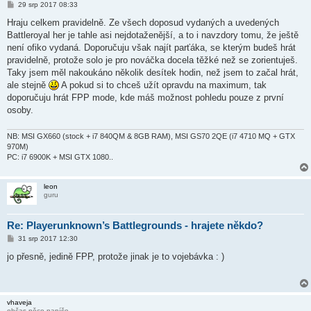
P
29 srp 2017 08:33
ř
í
Hraju celkem pravidelně. Ze všech doposud vydaných a uvedených
s
Battleroyal her je tahle asi nejdotaženější, a to i navzdory tomu, že ještě
p
ě
není ofiko vydaná. Doporučuju však najít parťáka, se kterým budeš hrát
v
pravidelně, protože solo je pro nováčka docela těžké než se zorientuješ.
e
k
Taky jsem měl nakoukáno několik desítek hodin, než jsem to začal hrát,
ale stejně
A pokud si to chceš užít opravdu na maximum, tak
doporučuju hrát FPP mode, kde máš možnost pohledu pouze z první
osoby.
NB: MSI GX660 (stock + i7 840QM & 8GB RAM), MSI GS70 2QE (i7 4710 MQ + GTX
970M)
PC: i7 6900K + MSI GTX 1080..
leon
guru
Re: Playerunknown’s Battlegrounds - hrajete někdo?
P
31 srp 2017 12:30
ř
í
jo přesně, jedině FPP, protože jinak je to vojebávka : )
s
p
ě
v
e
vhaveja
k
občas něco napíše