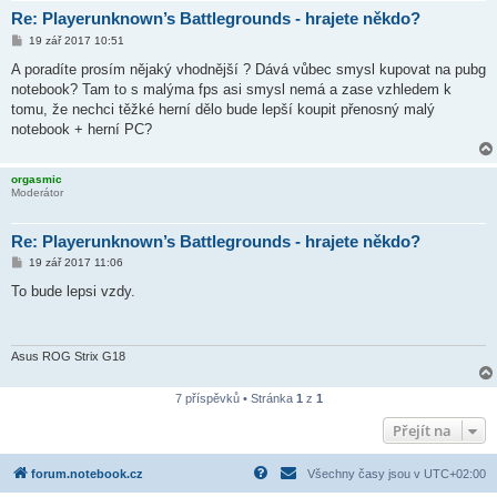
Re: Playerunknown’s Battlegrounds - hrajete někdo?
P
19 zář 2017 10:51
ř
í
A poradíte prosím nějaký vhodnější ? Dává vůbec smysl kupovat na pubg
s
notebook? Tam to s malýma fps asi smysl nemá a zase vzhledem k
p
ě
tomu, že nechci těžké herní dělo bude lepší koupit přenosný malý
v
notebook + herní PC?
e
k
orgasmic
Moderátor
Re: Playerunknown’s Battlegrounds - hrajete někdo?
P
19 zář 2017 11:06
ř
í
To bude lepsi vzdy.
s
p
ě
v
e
Asus ROG Strix G18
k
7 příspěvků • Stránka
1
z
1
Přejít na
forum.notebook.cz
Všechny časy jsou v
UTC+02:00