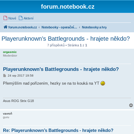
forum.notebook.cz
Nové
Aktivní
forum.notebook.cz
Notebooky - operační systémy a software
Notebooky a hry
Playerunknown’s Battlegrounds - hrajete někdo?
7 příspěvků • Stránka
1
z
1
orgasmic
Moderátor
Playerunknown’s Battlegrounds - hrajete někdo?
P
24 srp 2017 19:58
ř
í
Přemýšlím nad pořízením, hezky se na to kouká na YT
s
p
ě
v
e
Asus ROG Strix G18
k
vavroň
guru
Re: Playerunknown’s Battlegrounds - hrajete někdo?