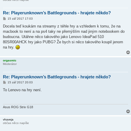
Re: Playerunknown’s Battlegrounds - hrajete někdo?
P
15 zář 2017 17:03
ř
í
Docela teď koukám na streamy z téhle hry a vzhledem k tomu, že na
s
macbook to není a na ps4 taky ne přemýšlím nad jiným notebookem do
p
ě
budoucna. Utáhne něco takového jako Lenovo IdeaPad 510
v
80SR00AHCK hry jako PUBG? Že bych si něco takového koupil jenom
e
k
na hry.
orgasmic
Moderátor
Re: Playerunknown’s Battlegrounds - hrajete někdo?
P
15 zář 2017 20:03
ř
í
To Lenovo na hry není.
s
p
ě
v
e
Asus ROG Strix G18
k
vhaveja
občas něco napíše