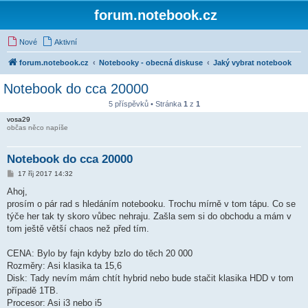
forum.notebook.cz
Nové
Aktivní
forum.notebook.cz
Notebooky - obecná diskuse
Jaký vybrat notebook
Notebook do cca 20000
5 příspěvků • Stránka
1
z
1
vosa29
občas něco napíše
Notebook do cca 20000
P
17 říj 2017 14:32
ř
í
Ahoj,
s
prosím o pár rad s hledáním notebooku. Trochu mírně v tom tápu. Co se
p
ě
týče her tak ty skoro vůbec nehraju. Zašla sem si do obchodu a mám v
v
tom ještě větší chaos než před tím.
e
k
CENA: Bylo by fajn kdyby bzlo do těch 20 000
Rozměry: Asi klasika ta 15,6
Disk: Tady nevím mám chtít hybrid nebo bude stačit klasika HDD v tom
případě 1TB.
Procesor: Asi i3 nebo i5