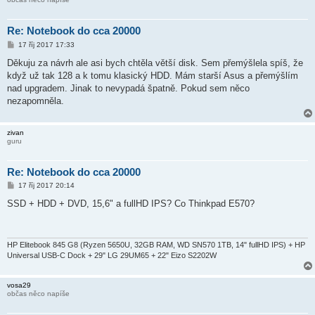
Re: Notebook do cca 20000
P
17 říj 2017 17:33
ř
í
Děkuju za návrh ale asi bych chtěla větší disk. Sem přemýšlela spíš, že
s
když už tak 128 a k tomu klasický HDD. Mám starší Asus a přemýšlím
p
ě
nad upgradem. Jinak to nevypadá špatně. Pokud sem něco
v
nezapomněla.
e
k
zivan
guru
Re: Notebook do cca 20000
P
17 říj 2017 20:14
ř
í
SSD + HDD + DVD, 15,6" a fullHD IPS? Co Thinkpad E570?
s
p
ě
v
e
HP Elitebook 845 G8 (Ryzen 5650U, 32GB RAM, WD SN570 1TB, 14" fullHD IPS) + HP
k
Universal USB-C Dock + 29" LG 29UM65 + 22" Eizo S2202W
vosa29
občas něco napíše