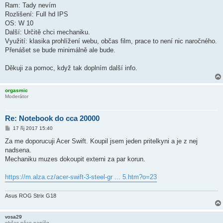
Ram: Tady nevím
Rozlišení: Full hd IPS
OS: W 10
Další: Určitě chci mechaniku.
Využití: klasika prohlížení webu, občas film, prace to není nic naročného.
Přenášet se bude minimálně ale bude.
Děkuji za pomoc, když tak doplním další info.
orgasmic
Moderátor
Re: Notebook do cca 20000
P
17 říj 2017 15:40
ř
í
Za me doporucuji Acer Swift. Koupil jsem jeden pritelkyni a je z nej
s
nadsena.
p
ě
Mechaniku muzes dokoupit externi za par korun.
v
e
k
https://m.alza.cz/acer-swift-3-steel-gr ... 5.htm?o=23
Asus ROG Strix G18
vosa29
občas něco napíše