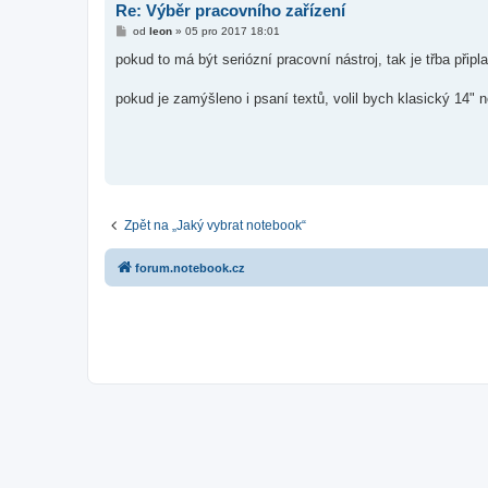
Re: Výběr pracovního zařízení
P
od
leon
»
05 pro 2017 18:01
ř
í
pokud to má být seriózní pracovní nástroj, tak je třba připlat
s
p
ě
pokud je zamýšleno i psaní textů, volil bych klasický 14" 
v
e
k
Zpět na „Jaký vybrat notebook“
forum.notebook.cz