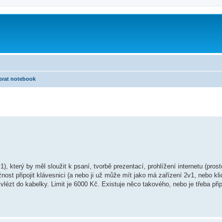
brat notebook
2v1), který by měl sloužit k psaní, tvorbě prezentací, prohlížení internetu (pro
st připojit klávesnici (a nebo ji už může mít jako má zařízení 2v1, nebo kli
zt do kabelky. Limit je 6000 Kč. Existuje něco takového, nebo je třeba připl