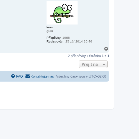
h
o
r
u
leon
guru
Příspěvky:
1068
Registrován:
25 zář 2014 20:46
N
a
2 příspěvky • Stránka
1
z
1
h
o
Přejít na
r
u
FAQ
Kontaktujte nás
Všechny časy jsou v
UTC+02:00