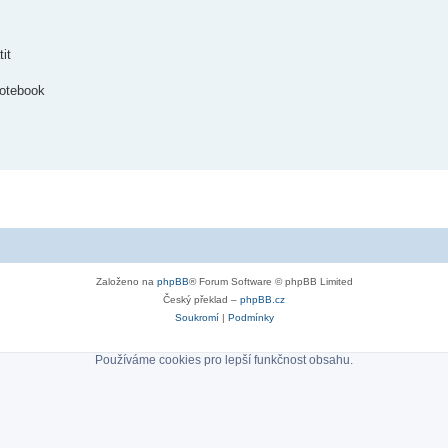
it
notebook
Založeno na
phpBB
® Forum Software © phpBB Limited
Český překlad –
phpBB.cz
Soukromí
|
Podmínky
Používáme cookies pro lepší funkčnost obsahu.