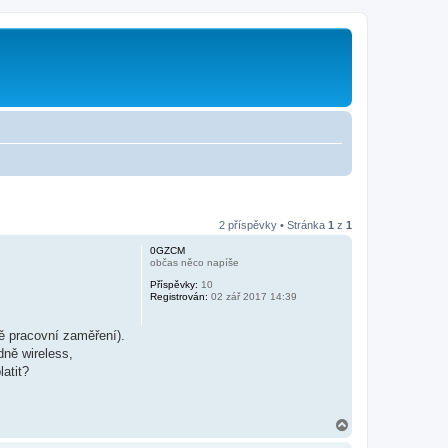
2 příspěvky • Stránka
1
z
1
0GZCM
občas něco napíše
Příspěvky:
10
Registrován:
02 zář 2017 14:39
stě pracovní zaměření).
dně wireless,
atit?
N
a