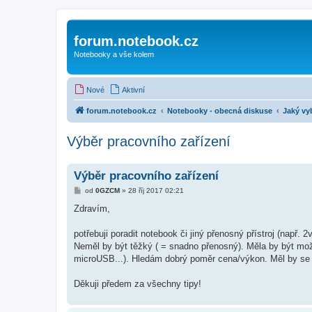
forum.notebook.cz
Notebooky a vše kolem
Nové
Aktivní
forum.notebook.cz
Notebooky - obecná diskuse
Jaký vy
Výběr pracovního zařízení
Výběr pracovního zařízení
P
od
0GZCM
»
28 říj 2017 02:21
ř
í
Zdravím,
s
p
ě
potřebuji poradit notebook či jiný přenosný přístroj (např. 
v
Neměl by být těžký ( = snadno přenosný). Měla by být možno
e
k
microUSB...). Hledám dobrý poměr cena/výkon. Měl by se vlé
Děkuji předem za všechny tipy!