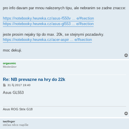
pro info davam par mnou nalezenych tipu, ale nebranim se zadne znacce:
https://notebooky.heureka.cz/asus-f550v ... e/#section
https://notebooky.heureka.cz/asus-gl553 ... e/#section
jeste prosim nejaky tip do max. 20k, se stejnymi pozadavky.
https://notebooky.heureka.cz/acer-aspir ... e/#section
moc dekuji.
orgasmic
Moderátor
Re: NB prevazne na hry do 22k
P
31 říj 2017 19:40
ř
í
Asus GL553
s
p
ě
v
e
Asus ROG Strix G18
k
twofinger
občas něco napíše