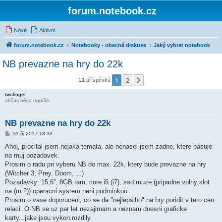
forum.notebook.cz
Nové
Aktivní
forum.notebook.cz
Notebooky - obecná diskuse
Jaký vybrat notebook
NB prevazne na hry do 22k
1
2
Další
21 příspěvků
twofinger
občas něco napíše
NB prevazne na hry do 22k
P
31 říj 2017 18:33
ř
í
Ahoj, procital jsem nejaka temata, ale nenasel jsem zadne, ktere pasuje
s
na muj pozadavek.
p
ě
Prosim o radu pri vyberu NB do max. 22k, ktery bude prevazne na hry
v
(Witcher 3, Prey, Doom, ...)
e
k
Pozadavky: 15,6”, 8GB ram, core i5 (i7), ssd muze (pripadne volny slot
na (m.2)) operacni system neni podminkou.
Prosim o vase doporuceni, co se da "nejlepsiho" na hry poridit v teto cen.
relaci. O NB se uz par let nezajimam a neznam dnesni graficke
karty...jake jsou vykon.rozdily.