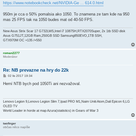
https://www.notebookcheck.net/NVIDIA-Ge ... 614.0.html
950m je cca o 50% pomalsia ako 1050. To znamena ze tam kde na 950
mas 25 FPS tak na 1050 budes mat od 40-50 FPS.
New Asus Strix Scar 17 G732LWS,Intel i7 10875H,RTX2070Super, 2x 1tb SSD disk
Asus G751JT,12GB Ram,250GB SSD Samsung850EVO,1TB SSH,
GTX970M OC +135 /+550
roman2277
Moderátor
Re: NB prevazne na hry do 22k
P
02 lis 2017 19:34
ř
í
Herní NTB bych pod 1050Ti ani nezvažoval.
s
p
ě
v
e
Lenovo Legion 9,Lenovo Legion Slim 7,Ipad PRO M1,Naim Uniti Atom,Dali Epicon 6,LG
k
OLED TV
World Leader in horde at map Azura(statistics) in Gears of War 3
twofinger
občas něco napíše