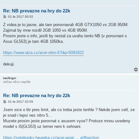
Re: NB prevazne na hry do 22k
P
01 lis 2017 00:52
ř
í
Z videa je to jasne, ale tam porovnavali 4GB GTX1050 vs 2GB 950M.
s
Zajimal by mne rozdil 2GB 1050 vs 4GB 950M.
p
ě
Prosim jeste o info, jestli by nestal za uvahu tento NB (v porovnani s
v
Asus GL553) je tam 4GB 1050ka.
e
k
https://www.alza.cz/acer-nitro-5?dq=5091822
dekuji.
twofinger
občas něco napíše
Re: NB prevazne na hry do 22k
P
01 lis 2017 02:05
ř
í
Jsem sice o litr pres limit, ale co treba jeste tenhle ? Nekde jsem cetl, ze
s
je snad i lepsi nez nitro 5...
p
ě
Muzete prosim jeste porovnat s asusem vyse? Protoze mnou uvedeny
v
model s i5(GL553) uz temer neni k sehnani.
e
k
https://notebooky.heureka.cz/acer-aspir ... e/#section