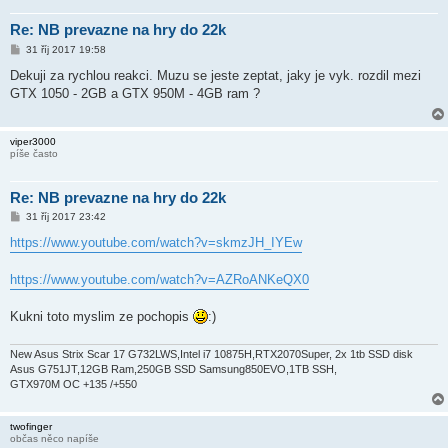
Re: NB prevazne na hry do 22k
P
31 říj 2017 19:58
ř
í
Dekuji za rychlou reakci. Muzu se jeste zeptat, jaky je vyk. rozdil mezi
s
GTX 1050 - 2GB a GTX 950M - 4GB ram ?
p
ě
v
e
viper3000
k
píše často
Re: NB prevazne na hry do 22k
P
31 říj 2017 23:42
ř
í
https://www.youtube.com/watch?v=skmzJH_IYEw
s
p
ě
https://www.youtube.com/watch?v=AZRoANKeQX0
v
e
k
Kukni toto myslim ze pochopis
:)
New Asus Strix Scar 17 G732LWS,Intel i7 10875H,RTX2070Super, 2x 1tb SSD disk
Asus G751JT,12GB Ram,250GB SSD Samsung850EVO,1TB SSH,
GTX970M OC +135 /+550
twofinger
občas něco napíše