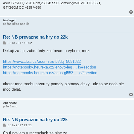
Asus G751JT,12GB Ram,250GB SSD Samsung850EVO,1TB SSH,
GTX970M OC +135 /+550
twofinger
občas něco napíše
Re: NB prevazne na hry do 22k
P
03 lis 2017 10:02
ř
í
Dekuji za tip, zatim tedy zustavam u vyberu, mezi:
s
p
ě
https://www.alza.cz/acer-nitro-5?dq=5091822
v
https://notebooky.heureka.cz/lenovo-leg ... k/#section
e
k
https://notebooky.heureka.cz/asus-gl553 ... e/#section
akorat mne trochu stvou ty pomaly plotnovy disky...ale to se neda nic
moc delat.
viper3000
píše často
Re: NB prevazne na hry do 22k
P
03 lis 2017 21:21
ř
í
Co ti poviem v recenziach sa pise ze