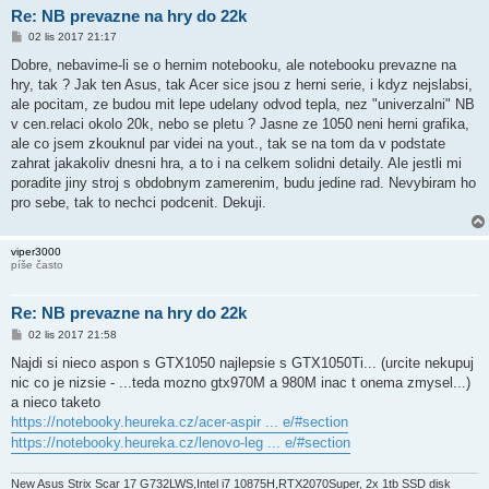
Re: NB prevazne na hry do 22k
P
02 lis 2017 21:17
ř
í
Dobre, nebavime-li se o hernim notebooku, ale notebooku prevazne na
s
hry, tak ? Jak ten Asus, tak Acer sice jsou z herni serie, i kdyz nejslabsi,
p
ě
ale pocitam, ze budou mit lepe udelany odvod tepla, nez "univerzalni" NB
v
v cen.relaci okolo 20k, nebo se pletu ? Jasne ze 1050 neni herni grafika,
e
k
ale co jsem zkouknul par videi na yout., tak se na tom da v podstate
zahrat jakakoliv dnesni hra, a to i na celkem solidni detaily. Ale jestli mi
poradite jiny stroj s obdobnym zamerenim, budu jedine rad. Nevybiram ho
pro sebe, tak to nechci podcenit. Dekuji.
viper3000
píše často
Re: NB prevazne na hry do 22k
P
02 lis 2017 21:58
ř
í
Najdi si nieco aspon s GTX1050 najlepsie s GTX1050Ti... (urcite nekupuj
s
nic co je nizsie - ...teda mozno gtx970M a 980M inac t onema zmysel...)
p
ě
a nieco taketo
v
https://notebooky.heureka.cz/acer-aspir ... e/#section
e
k
https://notebooky.heureka.cz/lenovo-leg ... e/#section
New Asus Strix Scar 17 G732LWS,Intel i7 10875H,RTX2070Super, 2x 1tb SSD disk