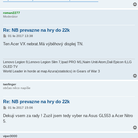
roman2277
Moderátor
Re: NB prevazne na hry do 22k
P
01 lis 2017 13:38
ř
í
Ten Acer VX nebrat.Má výběhový displej TN.
s
p
ě
v
e
Lenovo Legion 9,Lenovo Legion Slim 7,Ipad PRO M1,Naim Uniti Atom,Dali Epicon 6,LG
k
OLED TV
World Leader in horde at map Azura(statistics) in Gears of War 3
twofinger
občas něco napíše
Re: NB prevazne na hry do 22k
P
01 lis 2017 15:06
ř
í
Dekuji vsem za rady ! Zuzil jsem tedy vyber na Asus GL553 a Acer Nitro
s
5.
p
ě
v
e
viper3000
k