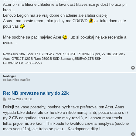
s
Acer 5 - ma hlucne chladenie a lava cast klavesnice je dost horuca pri
p
ě
hrani...
v
Lenovo Legion ma ze vraj dobre chladenie ale slabsi displej
e
k
Asus - ma horsie repro , ako jediny ma CD/DVD
ak take daco este
pouzivas
Mne osobne sa paci najviac Acer
..uz si pokukaj nejake recenzie a
uvidis...
New Asus Strix Scar 17 G732LWS,Intel i7 10875H,RTX2070Super, 2x 1tb SSD disk
Asus G751JT,12GB Ram,250GB SSD Samsung850EVO,1TB SSH,
GTX970M OC +135 /+550
twofinger
občas něco napíše
Re: NB prevazne na hry do 22k
P
04 lis 2017 11:38
ř
í
Dekuji za vase postrehy, osobne bych take preferoval ten Acer. Asus
s
vypada take dobre, ale uz ho skoro nikde nemaji s i5, pouze drazsi s i7
p
ě
(ty 2 GB na grafice jsou relativne maly rozdil), z Lenova mam trochu
v
lufta, prijde mi, ze krom Thinkpadu to kvalitou zrovna neoplyva (osobne
e
k
mam yogu 11s), ale treba se pletu... Kazdopadne diky !