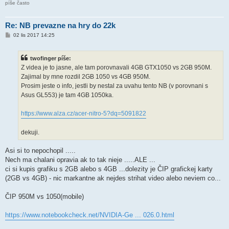
píše často
Re: NB prevazne na hry do 22k
P
02 lis 2017 14:25
ř
í
s
twofinger píše:
p
ě
Z videa je to jasne, ale tam porovnavali 4GB GTX1050 vs 2GB 950M.
v
Zajimal by mne rozdil 2GB 1050 vs 4GB 950M.
e
k
Prosim jeste o info, jestli by nestal za uvahu tento NB (v porovnani s
Asus GL553) je tam 4GB 1050ka.
https://www.alza.cz/acer-nitro-5?dq=5091822
dekuji.
Asi si to nepochopil .....
Nech ma chalani opravia ak to tak nieje .....ALE ...
ci si kupis grafiku s 2GB alebo s 4GB ...dolezity je ČIP grafickej karty
(2GB vs 4GB) - nic markantne ak nejdes strihat video alebo neviem co...
ČIP 950M vs 1050(mobile)
https://www.notebookcheck.net/NVIDIA-Ge ... 026.0.html