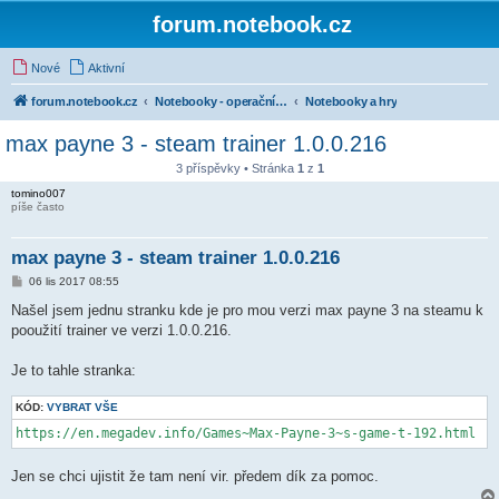
forum.notebook.cz
Nové
Aktivní
forum.notebook.cz
Notebooky - operační systémy a software
Notebooky a hry
max payne 3 - steam trainer 1.0.0.216
3 příspěvky • Stránka
1
z
1
tomino007
píše často
max payne 3 - steam trainer 1.0.0.216
P
06 lis 2017 08:55
ř
í
Našel jsem jednu stranku kde je pro mou verzi max payne 3 na steamu k
s
pooužití trainer ve verzi 1.0.0.216.
p
ě
v
Je to tahle stranka:
e
k
KÓD:
VYBRAT VŠE
https://en.megadev.info/Games~Max-Payne-3~s-game-t-192.html
Jen se chci ujistit že tam není vir. předem dík za pomoc.