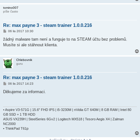
tomino007
píše často
Re: max payne 3 - steam trainer 1.0.0.216
P
06 lis 2017 10:30
ř
í
žádný malware tam není a funguje to na STEAM účtu bez problemů.
s
Musíte si ale stáhnout klienta.
p
ě
v
e
Chlebovnik
k
guru
Re: max payne 3 - steam trainer 1.0.0.216
P
06 lis 2017 14:23
ř
í
Děkujeme za informaci.
s
p
ě
v
e
• Aspire V3-571G | 15.6" FHD IPS | i5-3230M | nVidia GT 640M | 8 GB RAM | Intel 80
k
GB SSD + 1 TB HDD
ASUS VX239H | SteelSeries 6Gv2 | Logitech MX518 | Tesoro Aegis X4 | Zalman
NC2000
• ThinkPad T61p