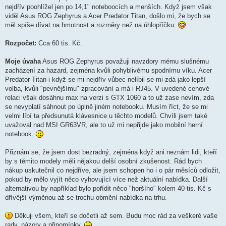
nejdřív poohlížel jen po 14,1" noteboocích a menších. Když jsem však
viděl Asus ROG Zephyrus a Acer Predator Titan, došlo mi, že bych se
měl spíše dívat na hmotnost a rozměry než na úhlopříčku.
Rozpočet:
Cca 60 tis. Kč.
Moje úvaha
Asus ROG Zephyrus považuji navzdory mému slušnému
zacházení za hazard, zejména kvůli pohyblivému spodnímu víku. Acer
Predator Titan i když se mi nejdřív vůbec nelíbil se mi zdá jako lepší
volba, kvůli "pevnějšímu" zpracování a má i RJ45. V uvedené cenové
relaci však dosáhnu max na verzi s GTX 1060 a to už zase nevím, zda
se nevyplatí sáhnout po úplně jiném notebooku. Musím říct, že se mi
velmi líbí ta předsunutá klávesnice u těchto modelů. Chvíli jsem také
uvažoval nad MSI GR63VR, ale to už mi nepřijde jako mobilní herní
notebook.
Přiznám se, že jsem dost bezradný, zejména když ani neznám lidi, kteří
by s těmito modely měli nějakou delší osobní zkušenost. Rád bych
nákup uskutečnil co nejdříve, ale jsem schopen ho i o pár měsíců odložit,
pokud by mělo vyjít něco vyhovující více než aktuální nabídka. Další
alternativou by například bylo pořídit něco "horšího" kolem 40 tis. Kč s
dřívější výměnou až se trochu obmění nabídka na trhu.
Děkuji všem, kteří se dočetli až sem. Budu moc rád za veškeré vaše
rady, názory a připomínky.