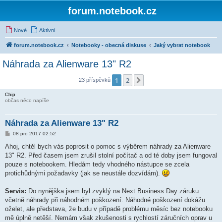
forum.notebook.cz
Nové
Aktivní
forum.notebook.cz
Notebooky - obecná diskuse
Jaký vybrat notebook
Náhrada za Alienware 13" R2
1
2
Další
23 příspěvků
Chip
občas něco napíše
Náhrada za Alienware 13" R2
P
08 pro 2017 02:52
ř
í
Ahoj, chtěl bych vás poprosit o pomoc s výběrem náhrady za Alienware
s
13" R2. Před časem jsem zrušil stolní počítač a od té doby jsem fungoval
p
ě
pouze s notebookem. Hledám tedy vhodného nástupce se zcela
v
protichůdnými požadavky (jak se neustále dozvídám).
e
k
Servis:
Do nynějška jsem byl zvyklý na Next Business Day záruku
včetně náhrady při náhodném poškození. Náhodné poškození dokážu
oželet, ale představa, že budu v případě problému měsíc bez notebooku
mě úplně netěší. Nemám však zkušenosti s rychlostí záručních oprav u