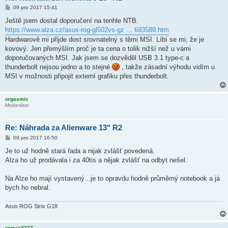
P
09 pro 2017 15:41
ř
í
Ještě jsem dostal doporučení na tenhle NTB.
s
https://www.alza.cz/asus-rog-gl502vs-gz ... 693589.htm
p
ě
Hardwarově mi přijde dost srovnatelný s těmi MSI. Líbí se mi, že je
v
kovový. Jen přemýšlím proč je ta cena o tolik nižší než u vámi
e
k
doporučovaných MSI. Jak jsem se dozvěděl USB 3.1 type-c a
thunderbolt nejsou jedno a to stejné
, takže zásadní výhodu vidím u
MSI v možnosti připojit externí grafiku přes thunderbolt.
orgasmic
Moderátor
Re: Náhrada za Alienware 13" R2
P
09 pro 2017 16:50
ř
í
Je to už hodně stará řada a nijak zvlášť povedená.
s
Alza ho už prodávala i za 40tis a nějak zvlášť na odbyt nešel.
p
ě
v
Na Alze ho mají vystavený...je to opravdu hodně průměrný notebook a já
e
k
bych ho nebral.
Asus ROG Strix G18
roman2277