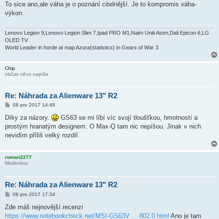
í
To sice ano,ale váha je o poznání citelnější. Je to kompromis váha-
s
výkon.
p
ě
v
e
Lenovo Legion 9,Lenovo Legion Slim 7,Ipad PRO M1,Naim Uniti Atom,Dali Epicon 6,LG
k
OLED TV
World Leader in horde at map Azura(statistics) in Gears of War 3
Chip
občas něco napíše
Re: Náhrada za Alienware 13" R2
P
08 pro 2017 14:49
ř
í
Díky za názory.
GS63 se mi líbí víc svojí tloušťkou, hmotností a
s
prostým hranatým designem. O Max-Q tam nic nepíšou. Jinak v nich
p
ě
nevidím příliš velký rozdíl.
v
e
k
roman2277
Moderátor
Re: Náhrada za Alienware 13" R2
P
08 pro 2017 17:34
ř
í
Zde máš nejnovější recenzi
s
https://www.notebookcheck.net/MSI-GS63V ... 802.0.html
Ano je tam
p