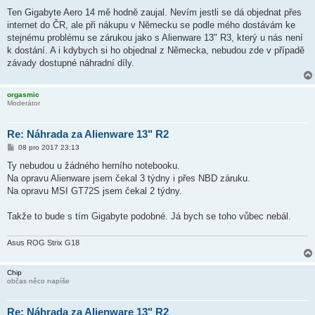
ř
í
Ten Gigabyte Aero 14 mě hodně zaujal. Nevím jestli se dá objednat přes
s
internet do ČR, ale při nákupu v Německu se podle mého dostávám ke
p
ě
stejnému problému se zárukou jako s Alienware 13" R3, který u nás není
v
k dostání. A i kdybych si ho objednal z Německa, nebudou zde v případě
e
k
závady dostupné náhradní díly.
orgasmic
Moderátor
Re: Náhrada za Alienware 13" R2
P
08 pro 2017 23:13
ř
í
Ty nebudou u žádného herního notebooku.
s
Na opravu Alienware jsem čekal 3 týdny i přes NBD záruku.
p
ě
Na opravu MSI GT72S jsem čekal 2 týdny.
v
e
k
Takže to bude s tím Gigabyte podobné. Já bych se toho vůbec nebál.
Asus ROG Strix G18
Chip
občas něco napíše
Re: Náhrada za Alienware 13" R2