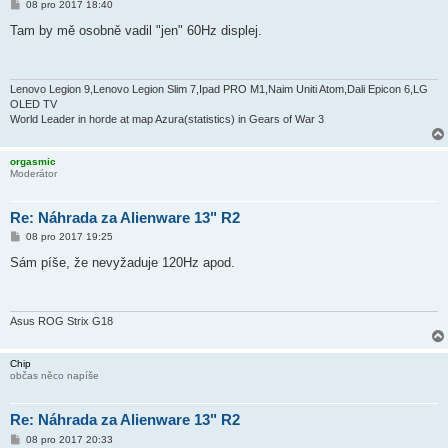
P
08 pro 2017 18:40
ř
í
Tam by mě osobně vadil "jen" 60Hz displej.
s
p
ě
v
e
Lenovo Legion 9,Lenovo Legion Slim 7,Ipad PRO M1,Naim Uniti Atom,Dali Epicon 6,LG
k
OLED TV
World Leader in horde at map Azura(statistics) in Gears of War 3
orgasmic
Moderátor
Re: Náhrada za Alienware 13" R2
P
08 pro 2017 19:25
ř
í
Sám píše, že nevyžaduje 120Hz apod.
s
p
ě
v
e
Asus ROG Strix G18
k
Chip
občas něco napíše
Re: Náhrada za Alienware 13" R2
P
08 pro 2017 20:33