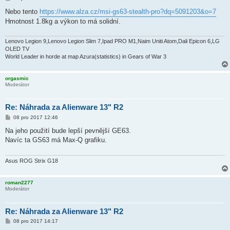
ř
í
Nebo tento
https://www.alza.cz/msi-gs63-stealth-pro?dq=5091203&o=7
s
Hmotnost 1.8kg a výkon to má solidní.
p
ě
v
e
Lenovo Legion 9,Lenovo Legion Slim 7,Ipad PRO M1,Naim Uniti Atom,Dali Epicon 6,LG
k
OLED TV
World Leader in horde at map Azura(statistics) in Gears of War 3
orgasmic
Moderátor
Re: Náhrada za Alienware 13" R2
P
08 pro 2017 12:46
ř
í
Na jeho použití bude lepší pevnější GE63.
s
Navíc ta GS63 má Max-Q grafiku.
p
ě
v
e
Asus ROG Strix G18
k
roman2277
Moderátor
Re: Náhrada za Alienware 13" R2
P
08 pro 2017 14:17
ř