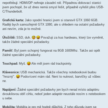
nepotřebuji. HDMI/DP nehraje zásadní roli. Případnou dokovací stanici
jsem pochopil, že už dnes nemá smysl řešit, případně vyřešit přes USB-
C/Thunderbolt.
Grafická karta:
Jako spodní hranici jsem si stanovil GTX 1060 6GB.
Raději bych samozřejmě GTX 1080, ale s ohledem na ostatní požadavky
ani nevím, zda je to možné.
Úložiště:
SSD, duh.
Považuji za kus hardwaru, který lze vyměnit,
takže žádné speciální požadavky.
Paměť:
Byl jsem schopný fungovat na 8GB 1600Mhz. Takže asi opět
žádné speciální požadavky.
Touchpad:
Myš.
Ale měl jsem rád trackpointy.
Klávesnice:
USB mechanická. Takže všechny notebookové budou
"hrozný".
Podsvícení mám rád. Není to nutnost, barvičky už vůbec
ne.
Napájení:
Žádné speciální požadavky jen bych nerad místo adaptéru
dvoukilovou obří cihlu, neboť jeden adaptér neustále nosím s notebookem
u sebe.
Mobilita:
Mobilita je pro mě hodně důležitá. Z toho důvodu jsem se