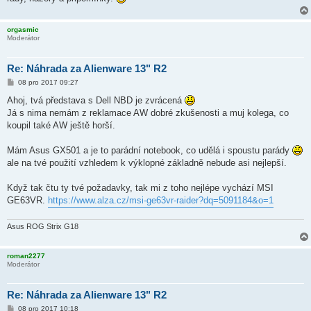
orgasmic
Moderátor
Re: Náhrada za Alienware 13" R2
P
08 pro 2017 09:27
ř
í
Ahoj, tvá představa s Dell NBD je zvrácená
s
Já s nima nemám z reklamace AW dobré zkušenosti a muj kolega, co
p
ě
koupil také AW ještě horší.
v
e
k
Mám Asus GX501 a je to parádní notebook, co udělá i spoustu parády
ale na tvé použití vzhledem k výklopné základně nebude asi nejlepší.
Když tak čtu ty tvé požadavky, tak mi z toho nejlépe vychází MSI
GE63VR.
https://www.alza.cz/msi-ge63vr-raider?dq=5091184&o=1
Asus ROG Strix G18
roman2277
Moderátor
Re: Náhrada za Alienware 13" R2
P
08 pro 2017 10:18