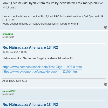
ě
Max Q.Ale neviděl bych v tom tak velký nedostatek.I tak má výkonu ve
v
FHD dost.
e
k
Lenovo Legion 9,Lenovo Legion Slim 7,Ipad PRO M1,Naim Uniti Atom,Dali Epicon 6,LG
OLED TV
World Leader in horde at map Azura(statistics) in Gears of War 3
orgasmic
Moderátor
Re: Náhrada za Alienware 13" R2
P
08 pro 2017 18:06
ř
í
Nebo koupit v Německu Gigabyte Aero 14 nebo 15
s
p
ě
https://www.notebookcheck.com/Test-Giga ... 926.0.html
v
https://www.cyberport.de/gigabyte-aero- ... 11355.html
e
k
Asus ROG Strix G18
roman2277
Moderátor
Re: Náhrada za Alienware 13" R2