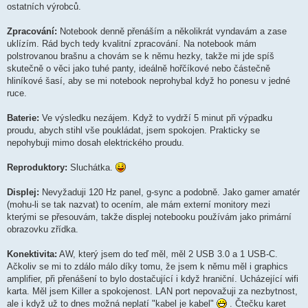
ostatních výrobců.
Zpracování:
Notebook denně přenáším a několikrát vyndavám a zase
uklízím. Rád bych tedy kvalitní zpracování. Na notebook mám
polstrovanou brašnu a chovám se k němu hezky, takže mi jde spíš
skutečně o věci jako tuhé panty, ideálně hořčíkové nebo částečně
hliníkové šasí, aby se mi notebook neprohybal když ho ponesu v jedné
ruce.
Baterie:
Ve výsledku nezájem. Když to vydrží 5 minut při výpadku
proudu, abych stihl vše poukládat, jsem spokojen. Prakticky se
nepohybuji mimo dosah elektrického proudu.
Reproduktory:
Sluchátka.
Displej:
Nevyžaduji 120 Hz panel, g-sync a podobně. Jako gamer amatér
(mohu-li se tak nazvat) to ocením, ale mám externí monitory mezi
kterými se přesouvám, takže displej notebooku používám jako primární
obrazovku zřídka.
Konektivita:
AW, který jsem do teď měl, měl 2 USB 3.0 a 1 USB-C.
Ačkoliv se mi to zdálo málo díky tomu, že jsem k němu měl i graphics
amplifier, při přenášení to bylo dostačující i když hraniční. Ucházející wifi
karta. Měl jsem Killer a spokojenost. LAN port nepovažuji za nezbytnost,
ale i když už to dnes možná neplatí "kabel je kabel"
. Čtečku karet