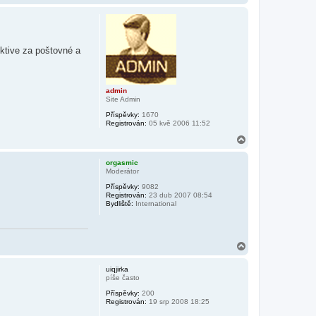
a
h
o
r
u
ektive za poštovné a
admin
Site Admin
Příspěvky:
1670
Registrován:
05 kvě 2006 11:52
N
a
h
orgasmic
o
Moderátor
r
Příspěvky:
9082
u
Registrován:
23 dub 2007 08:54
Bydliště:
International
N
a
h
uiqjirka
o
píše často
r
Příspěvky:
200
u
Registrován:
19 srp 2008 18:25