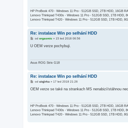
p
ě
v
e
HP ProBook 470 - Windows 11 Pro - 512GB SSD, 2TB HDD, 16GB RAM,
k
Lenovo Thinkpad T430s - Windows 11 Pro - 512GB SSD, 1TB HDD, 8G
Lenovo Thinkpad T420 - Windows 11 Pro - 512GB SSD, 1TB HDD, 8GB
Re: instalace Win po selhání HDD
P
od
orgasmic
»
15 led 2018 06:56
ř
í
U OEM verze pochybuji.
s
p
ě
v
e
Asus ROG Strix G18
k
Re: instalace Win po selhání HDD
P
od
uiqjirka
»
17 led 2018 21:26
ř
í
OEM verze se také na strankach MS nenabizí/stáhnou nedá
s
p
ě
v
e
HP ProBook 470 - Windows 11 Pro - 512GB SSD, 2TB HDD, 16GB RAM,
k
Lenovo Thinkpad T430s - Windows 11 Pro - 512GB SSD, 1TB HDD, 8G
Lenovo Thinkpad T420 - Windows 11 Pro - 512GB SSD, 1TB HDD, 8GB