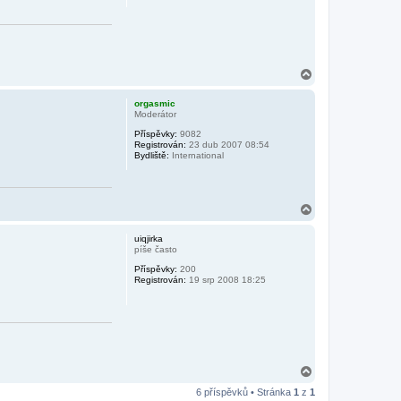
N
a
h
orgasmic
o
Moderátor
r
Příspěvky:
9082
u
Registrován:
23 dub 2007 08:54
Bydliště:
International
N
a
h
uiqjirka
o
píše často
r
Příspěvky:
200
u
Registrován:
19 srp 2008 18:25
N
a
6 příspěvků • Stránka
1
z
1
h