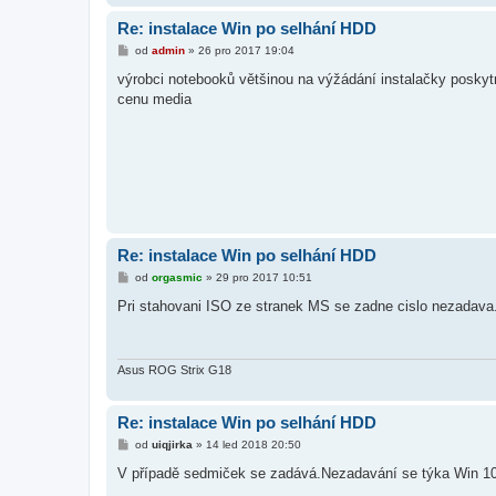
Re: instalace Win po selhání HDD
P
od
admin
»
26 pro 2017 19:04
ř
í
výrobci notebooků většinou na výžádání instalačky poskytn
s
cenu media
p
ě
v
e
k
Re: instalace Win po selhání HDD
P
od
orgasmic
»
29 pro 2017 10:51
ř
í
Pri stahovani ISO ze stranek MS se zadne cislo nezadava
s
p
ě
v
e
Asus ROG Strix G18
k
Re: instalace Win po selhání HDD
P
od
uiqjirka
»
14 led 2018 20:50
ř
í
V případě sedmiček se zadává.Nezadavání se týka Win 10
s