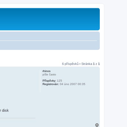
6 příspěvků • Stránka
1
z
1
rhinos
píše často
Příspěvky:
125
Registrován:
04 úno 2007 00:35
r disk
N