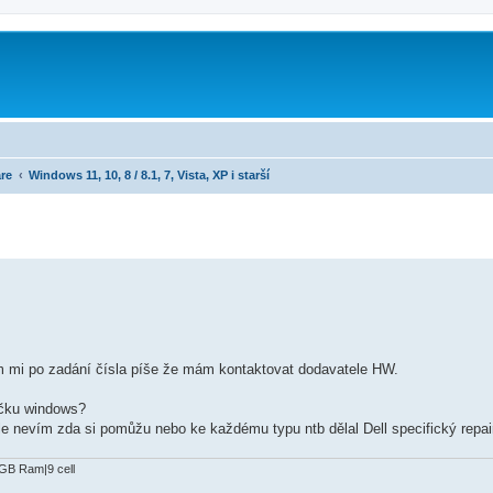
re
Windows 11, 10, 8 / 8.1, 7, Vista, XP i starší
tam mi po zadání čísla píše že mám kontaktovat dodavatele HW.
lačku windows?
ale nevím zda si pomůžu nebo ke každému typu ntb dělal Dell specifický repai
B Ram|9 cell