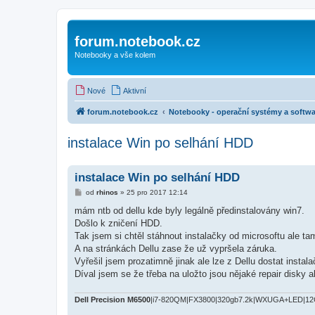
forum.notebook.cz
Notebooky a vše kolem
Nové
Aktivní
forum.notebook.cz
Notebooky - operační systémy a softwa
instalace Win po selhání HDD
instalace Win po selhání HDD
P
od
rhinos
»
25 pro 2017 12:14
ř
í
mám ntb od dellu kde byly legálně předinstalovány win7.
s
Došlo k zničení HDD.
p
ě
Tak jsem si chtěl stáhnout instalačky od microsoftu ale 
v
A na stránkách Dellu zase že už vypršela záruka.
e
k
Vyřešil jsem prozatimně jinak ale lze z Dellu dostat insta
Díval jsem se že třeba na uložto jsou nějaké repair disky 
Dell Precision M6500
|i7-820QM|FX3800|320gb7.2k|WXUGA+LED|12G