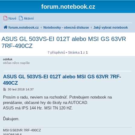
forum.notebook.cz
Nové
Aktivní
forum.notebook.cz
Notebooky - obecná diskuse
Jaký vybrat notebook
ASUS GL 503VS-EI 012T alebo MSI GS 63VR
7RF-490CZ
7 příspěvků • Stránka
1
z
1
odrifuk
občas něco napíše
ASUS GL 503VS-EI 012T alebo MSI GS 63VR 7RF-
490CZ
P
30 led 2018 14:37
ř
í
Prosím o radu, neviem sa rozhodnúť. Potrebujem notebook na
s
prenášanie, občasné hry do školy na AUTOCAD.
p
ě
ASUS má IPS 144 Hz. MSI TN 120 HZ.
v
e
k
Ďakujem.
MSI GS63VR 7RF-490CZ
XIAOMI MI 6