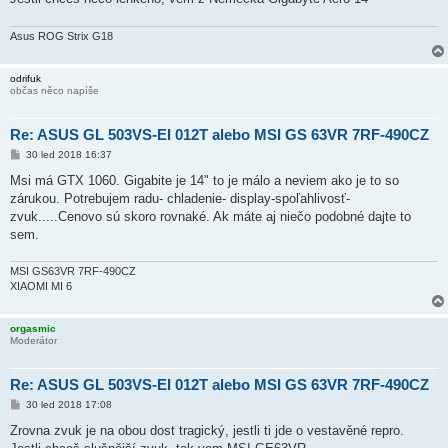
Asus ROG Strix G18
odrifuk
občas něco napíše
Re: ASUS GL 503VS-EI 012T alebo MSI GS 63VR 7RF-490CZ
P
30 led 2018 16:37
ř
í
Msi má GTX 1060. Gigabite je 14" to je málo a neviem ako je to so
s
zárukou. Potrebujem radu- chladenie- display-spoľahlivosť-
p
ě
zvuk.....Cenovo sú skoro rovnaké. Ak máte aj niečo podobné dajte to
v
sem.
e
k
MSI GS63VR 7RF-490CZ
XIAOMI MI 6
orgasmic
Moderátor
Re: ASUS GL 503VS-EI 012T alebo MSI GS 63VR 7RF-490CZ
P
30 led 2018 17:08
ř
í
Zrovna zvuk je na obou dost tragický, jestli ti jde o vestavěné repro.
s