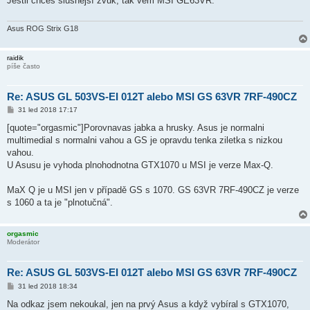
Jestli chceš slušnější zvuk, tak vem MSI GE63VR.
p
ě
v
e
Asus ROG Strix G18
k
raidik
píše často
Re: ASUS GL 503VS-EI 012T alebo MSI GS 63VR 7RF-490CZ
P
31 led 2018 17:17
ř
í
[quote="orgasmic"]Porovnavas jabka a hrusky. Asus je normalni
s
multimedial s normalni vahou a GS je opravdu tenka ziletka s nizkou
p
ě
vahou.
v
U Asusu je vyhoda plnohodnotna GTX1070 u MSI je verze Max-Q.
e
k
MaX Q je u MSI jen v případě GS s 1070. GS 63VR 7RF-490CZ je verze
s 1060 a ta je "plnotučná".
orgasmic
Moderátor
Re: ASUS GL 503VS-EI 012T alebo MSI GS 63VR 7RF-490CZ
P
31 led 2018 18:34
ř
í
Na odkaz jsem nekoukal, jen na prvý Asus a když vybíral s GTX1070,