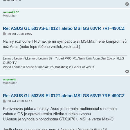
roman2277
Moderátor
Re: ASUS GL 503VS-EI 012T alebo MSI GS 63VR 7RF-490CZ
P
30 led 2018 15:07
ř
í
Na hry rozhodně TN.Jinak je mi sympatičtější MSI.Má méně kompromisů
s
než Asus.(nebo lépe řečeno vnitřek,zvuk atd.)
p
ě
v
e
Lenovo Legion 9,Lenovo Legion Slim 7,Ipad PRO M1,Naim Uniti Atom,Dali Epicon 6,LG
k
OLED TV
World Leader in horde at map Azura(statistics) in Gears of War 3
orgasmic
Moderátor
Re: ASUS GL 503VS-EI 012T alebo MSI GS 63VR 7RF-490CZ
P
30 led 2018 16:14
ř
í
Porovnavas jabka a hrusky. Asus je normalni multimedial s normalni
s
vahou a GS je opravdu tenka ziletka s nizkou vahou.
p
ě
U Asusu je vyhoda plnohodnotna GTX1070 u MSI je verze Max-Q.
v
e
k
Jestli chces neco lehkeho, vem z Nemecka Gigabyte Aero 14