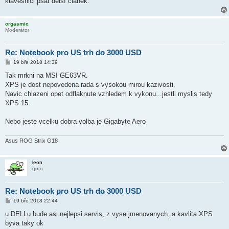
klávesnici psát delší článek.
orgasmic
Moderátor
Re: Notebook pro US trh do 3000 USD
P
19 bře 2018 14:39
ř
í
Tak mrkni na MSI GE63VR.
s
XPS je dost nepovedena rada s vysokou mirou kazivosti.
p
ě
Navic chlazeni opet odflaknute vzhledem k vykonu...jestli myslis tedy
v
XPS 15.
e
k
Nebo jeste vcelku dobra volba je Gigabyte Aero
Asus ROG Strix G18
leon
guru
Re: Notebook pro US trh do 3000 USD
P
19 bře 2018 22:44
ř
í
u DELLu bude asi nejlepsi servis, z vyse jmenovanych, a kavlita XPS
s
byva taky ok
p