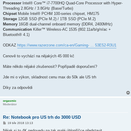
Processor
Intel® Core™ i7-7700HQ Quad-Core Processor with Hyper-
Threading 2.8GHz / 3.8GHz (Base/Turbo)
Chipset
Mobile Intel® PCHM 100-series chipset, HM175
Storage
12GB SSD (PCIe M.2) / 1TB SSD (PCIe M.2)
Memory
16GB dual-channel onboard memory (DDR4, 2400MHz)
Communication
Killer™ Wireless-AC 1535 (802.11a/b/g/n/ac +
Bluetooth® 4.1)
ODKAZ
https://www.razerzone.com/ca-en/Gaming- ... 53E52-R3U1
Cenově to vychází na nějakých 45 000 kč
Máte někdo nějaké zkušenosit? Popřípadě doporučení?
Jde mi o výkon, skladnost cenu max do 50k ale US trh
Díky za odpovědi
orgasmic
Moderátor
Re: Notebook pro US trh do 3000 USD
P
19 bře 2018 13:13
ř
í
Nějak si to 4K nedovedu na tak malé úhlopříčce představit.