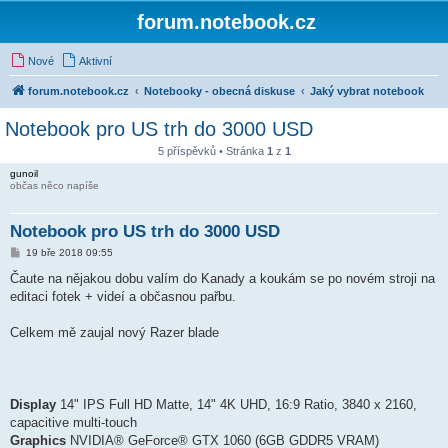
forum.notebook.cz
Nové
Aktivní
forum.notebook.cz
Notebooky - obecná diskuse
Jaký vybrat notebook
Notebook pro US trh do 3000 USD
5 příspěvků • Stránka
1
z
1
gunoil
občas něco napíše
Notebook pro US trh do 3000 USD
P
19 bře 2018 09:55
ř
í
Čaute na nějakou dobu valím do Kanady a koukám se po novém stroji na
s
editaci fotek + videí a občasnou pařbu.
p
ě
v
Celkem mě zaujal nový Razer blade
e
k
Display
14" IPS Full HD Matte, 14" 4K UHD, 16:9 Ratio, 3840 x 2160,
capacitive multi-touch
Graphics
NVIDIA® GeForce® GTX 1060 (6GB GDDR5 VRAM)