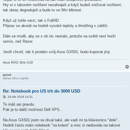
s
Hry si v takovém rozlišení nezahraješ a když budeš snižovat rozlišení,
p
ě
tak obraz degraduješ a bude to ve Win blbnout.
v
e
k
Když už tuhle verzi, tak s FullHD.
Připrav se akorát na hodně vysoké teploty a throttling v zátěži.
Dále se modli, aby se s nb nic nestalo, protože na světě není horší
servis, než Razer.
Jestli chceš, tak ti prodám svůj Asus GX501, budu kupovat jiný.
Asus ROG Strix G18
gunoil
občas něco napíše
Re: Notebook pro US trh do 3000 USD
P
19 bře 2018 14:31
ř
í
To máš asi pravdu.
s
Pak je tu další možnost Dell XPS..
p
ě
v
Na Asus GX501 jsem se díval také, ale vadí mi ta klávesnice "dole"..
e
k
Hodně často mám notebook "na koleni" a moc si nedovedu na takové