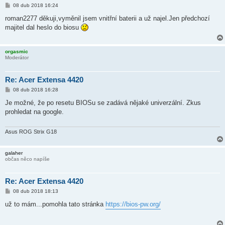
P
08 dub 2018 16:24
ř
í
roman2277 děkuji,vyměnil jsem vnitřní baterii a už najel.Jen předchozí
s
majitel dal heslo do biosu
p
ě
v
e
orgasmic
k
Moderátor
Re: Acer Extensa 4420
P
08 dub 2018 16:28
ř
í
Je možné, že po resetu BIOSu se zadává nějaké univerzální. Zkus
s
prohledat na google.
p
ě
v
e
Asus ROG Strix G18
k
galaher
občas něco napíše
Re: Acer Extensa 4420
P
08 dub 2018 18:13
ř
í
už to mám...pomohla tato stránka
https://bios-pw.org/
s
p
ě