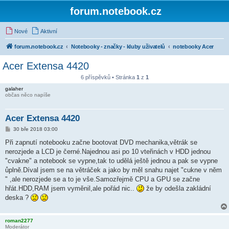
forum.notebook.cz
Nové
Aktivní
forum.notebook.cz
Notebooky - značky - kluby uživatelů
notebooky Acer
Acer Extensa 4420
6 příspěvků • Stránka
1
z
1
galaher
občas něco napíše
Acer Extensa 4420
P
30 bře 2018 03:00
ř
í
Při zapnutí notebooku začne bootovat DVD mechanika,větrák se
s
nerozjede a LCD je černé.Najednou asi po 10 vteřinách v HDD jednou
p
ě
"cvakne" a notebook se vypne,tak to udělá ještě jednou a pak se vypne
v
ůplně.Díval jsem se na větráček a jako by měl snahu najet "cukne v něm
e
k
" ,ale nerozjede se a to je vše.Samozřejmě CPU a GPU se začne
hřát.HDD,RAM jsem vyměnil,ale pořád nic..
že by odešla zakládní
deska ?
roman2277
Moderátor