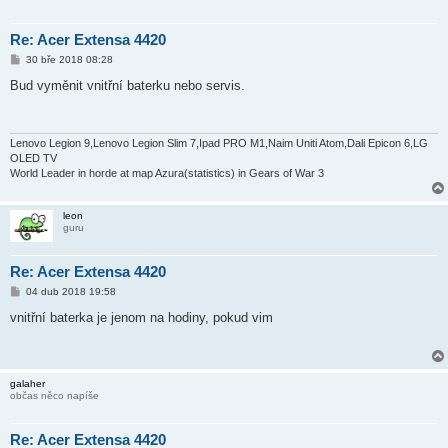
Re: Acer Extensa 4420
P
30 bře 2018 08:28
ř
í
Bud vyměnit vnitřní baterku nebo servis.
s
p
ě
v
e
Lenovo Legion 9,Lenovo Legion Slim 7,Ipad PRO M1,Naim Uniti Atom,Dali Epicon 6,LG
k
OLED TV
World Leader in horde at map Azura(statistics) in Gears of War 3
leon
guru
Re: Acer Extensa 4420
P
04 dub 2018 19:58
ř
í
vnitřní baterka je jenom na hodiny, pokud vim
s
p
ě
v
e
galaher
k
občas něco napíše
Re: Acer Extensa 4420