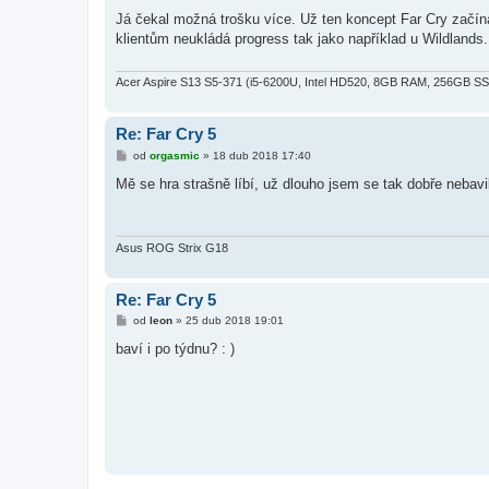
ř
í
Já čekal možná trošku více. Už ten koncept Far Cry začín
s
klientům neukládá progress tak jako například u Wildlands.
p
ě
v
e
Acer Aspire S13 S5-371 (i5-6200U, Intel HD520, 8GB RAM, 256GB S
k
Re: Far Cry 5
P
od
orgasmic
»
18 dub 2018 17:40
ř
í
Mě se hra strašně líbí, už dlouho jsem se tak dobře nebav
s
p
ě
v
e
Asus ROG Strix G18
k
Re: Far Cry 5
P
od
leon
»
25 dub 2018 19:01
ř
í
baví i po týdnu? : )
s
p
ě
v
e
k