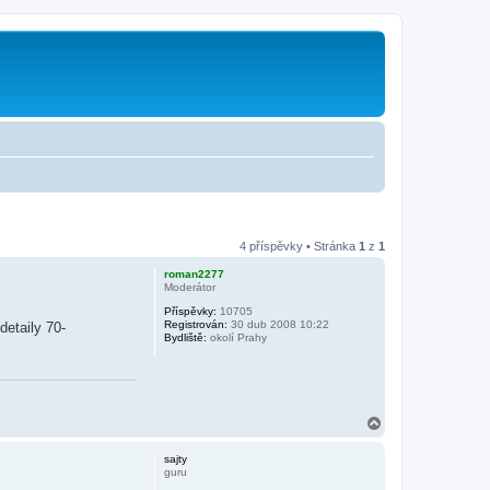
4 příspěvky • Stránka
1
z
1
roman2277
Moderátor
Příspěvky:
10705
Registrován:
30 dub 2008 10:22
detaily 70-
Bydliště:
okolí Prahy
N
a
h
sajty
o
guru
r