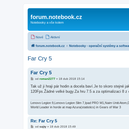
forum.notebook.cz
Notebooky a vše kolem
Nové
Aktivní
forum.notebook.cz
Notebooky - operační systémy a softwa
Far Cry 5
Far Cry 5
P
od
roman2277
»
18 dub 2018 15:14
ř
í
Tak už ji hraji pár hodin a docela baví.Je to skoro stejné
s
120Fps.Žádné velké bugy.Za hru 7.5 a za optimalizaci 8 z
p
ě
v
e
Lenovo Legion 9,Lenovo Legion Slim 7,Ipad PRO M1,Naim Uniti Atom,
k
World Leader in horde at map Azura(statistics) in Gears of War 3
Re: Far Cry 5
P
od
sajty
»
18 dub 2018 15:49