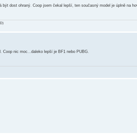
á být dost ohraný. Coop jsem čekal lepší, ten současný model je úplně na h
SD)
il. Coop nic moc...daleko lepší je BF1 nebo PUBG.