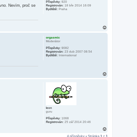
Příspěvky:
920
u
ovno. Nevím, proč se
Registrován:
18 bře 2014 16:09
Bydliště:
Praha
N
a
h
orgasmic
o
Moderátor
r
Příspěvky:
9082
u
Registrován:
23 dub 2007 08:54
Bydliště:
International
N
a
h
o
r
u
leon
guru
Příspěvky:
1068
Registrován:
25 zář 2014 20:46
N
a
4 příspěvky • Stránka
1
z
1