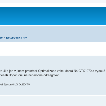
re
Notebooky a hry
 jako 4ka jen v jiném prostředí.Optimalizace velmi dobrá.Na GTX1070 a vysoké 
 deseti.Doporučuji na nenáročné odreagování.
Dali Epicon 6,LG OLED TV