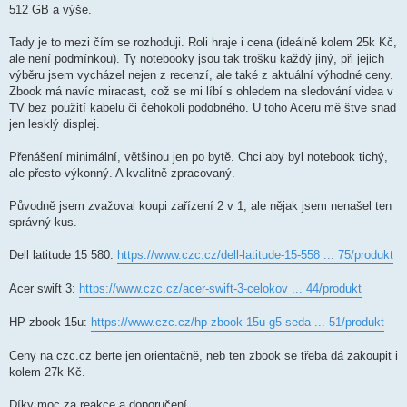
512 GB a výše.
Tady je to mezi čím se rozhoduji. Roli hraje i cena (ideálně kolem 25k Kč,
ale není podmínkou). Ty notebooky jsou tak trošku každý jiný, při jejich
výběru jsem vycházel nejen z recenzí, ale také z aktuální výhodné ceny.
Zbook má navíc miracast, což se mi líbí s ohledem na sledování videa v
TV bez použití kabelu či čehokoli podobného. U toho Aceru mě štve snad
jen lesklý displej.
Přenášení minimální, většinou jen po bytě. Chci aby byl notebook tichý,
ale přesto výkonný. A kvalitně zpracovaný.
Původně jsem zvažoval koupi zařízení 2 v 1, ale nějak jsem nenašel ten
správný kus.
Dell latitude 15 580:
https://www.czc.cz/dell-latitude-15-558 ... 75/produkt
Acer swift 3:
https://www.czc.cz/acer-swift-3-celokov ... 44/produkt
HP zbook 15u:
https://www.czc.cz/hp-zbook-15u-g5-seda ... 51/produkt
Ceny na czc.cz berte jen orientačně, neb ten zbook se třeba dá zakoupit i
kolem 27k Kč.
Díky moc za reakce a doporučení.