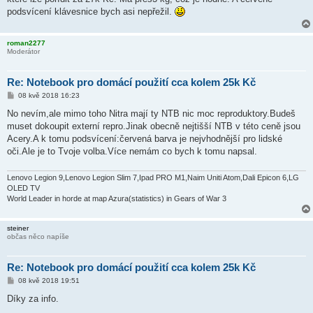
v
podsvícení klávesnice bych asi nepřežil.
e
k
roman2277
Moderátor
Re: Notebook pro domácí použití cca kolem 25k Kč
P
08 kvě 2018 16:23
ř
í
No nevím,ale mimo toho Nitra mají ty NTB nic moc reproduktory.Budeš
s
muset dokoupit externí repro.Jinak obecně nejtišší NTB v této ceně jsou
p
ě
Acery.A k tomu podsvícení:červená barva je nejvhodnější pro lidské
v
oči.Ale je to Tvoje volba.Více nemám co bych k tomu napsal.
e
k
Lenovo Legion 9,Lenovo Legion Slim 7,Ipad PRO M1,Naim Uniti Atom,Dali Epicon 6,LG
OLED TV
World Leader in horde at map Azura(statistics) in Gears of War 3
steiner
občas něco napíše
Re: Notebook pro domácí použití cca kolem 25k Kč
P
08 kvě 2018 19:51
ř
í
Díky za info.
s