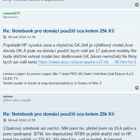
roman2277
Moderátor
Re: Notebook pro domácí použití cca kolem 25k Kč
P
08 kvě 2018 12:38
ř
í
Popořadě:HP vysoká cena a zbytečná GK,Dell je výběhový model,Acer
s
docela OK.A jinak na domácí použití bych volil jen 17 palcové modely.Ale
p
ě
bude obtížné sehnat model bez dedikované GK.(skoro nemožné) Na filmy
v
bych asi volil tento
https://www.alza.cz/acer-aspire-v17-nit ... 66.htm?o=1
e
k
Lenovo Legion 9,Lenovo Legion Slim 7,Ipad PRO M1,Naim Uniti Atom,Dali Epicon 6,LG
OLED TV
World Leader in horde at map Azura(statistics) in Gears of War 3
steiner
občas něco napíše
Re: Notebook pro domácí použití cca kolem 25k Kč
P
08 kvě 2018 12:55
ř
í
17palcový notebook asi nechci. Měl jsem ho, přešel jsem na 15,6 palce a
s
jsem spokojený. BTW, ten doporučený NTBK je ještě dražší než to HP,
p
ě
které lze pořídit za 27k Kč. Má přes3 kg, což je hodně. A červené