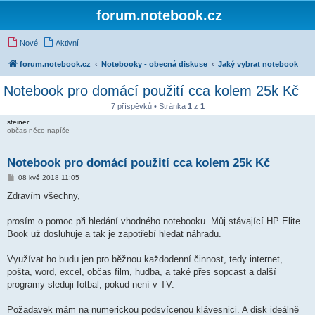
forum.notebook.cz
Nové
Aktivní
forum.notebook.cz
Notebooky - obecná diskuse
Jaký vybrat notebook
Notebook pro domácí použití cca kolem 25k Kč
7 příspěvků • Stránka
1
z
1
steiner
občas něco napíše
Notebook pro domácí použití cca kolem 25k Kč
P
08 kvě 2018 11:05
ř
í
Zdravím všechny,
s
p
ě
prosím o pomoc při hledání vhodného notebooku. Můj stávající HP Elite
v
Book už dosluhuje a tak je zapotřebí hledat náhradu.
e
k
Využívat ho budu jen pro běžnou každodenní činnost, tedy internet,
pošta, word, excel, občas film, hudba, a také přes sopcast a další
programy sleduji fotbal, pokud není v TV.
Požadavek mám na numerickou podsvícenou klávesnici. A disk ideálně