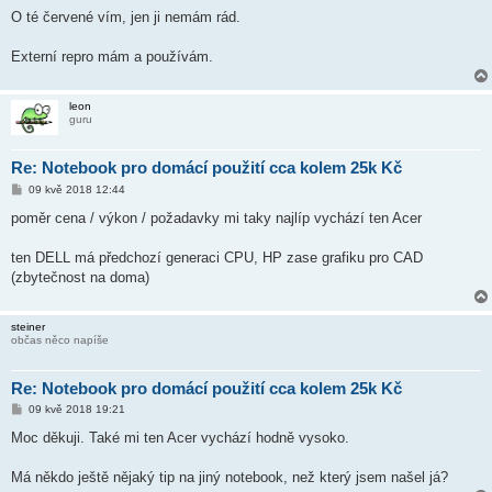
p
ě
O té červené vím, jen ji nemám rád.
v
e
k
Externí repro mám a používám.
leon
guru
Re: Notebook pro domácí použití cca kolem 25k Kč
P
09 kvě 2018 12:44
ř
í
poměr cena / výkon / požadavky mi taky najlíp vychází ten Acer
s
p
ě
ten DELL má předchozí generaci CPU, HP zase grafiku pro CAD
v
(zbytečnost na doma)
e
k
steiner
občas něco napíše
Re: Notebook pro domácí použití cca kolem 25k Kč
P
09 kvě 2018 19:21
ř
í
Moc děkuji. Také mi ten Acer vychází hodně vysoko.
s
p
ě
Má někdo ještě nějaký tip na jiný notebook, než který jsem našel já?
v