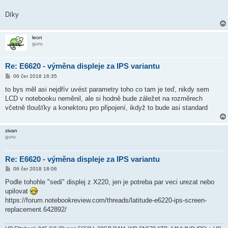
Díky
leon
guru
Re: E6620 - výměna displeje za IPS variantu
P
06 čer 2018 16:35
ř
í
to bys měl asi nejdřív uvést parametry toho co tam je teď, nikdy sem
s
LCD v notebooku neměnil, ale si hodně bude záležet na rozměrech
p
ě
včetně tloušťky a konektoru pro připojení, ikdyž to bude asi standard
v
e
k
zivan
guru
Re: E6620 - výměna displeje za IPS variantu
P
06 čer 2018 18:06
ř
í
Podle tohohle "sedi" displej z X220, jen je potreba par veci urezat nebo
s
upilovat
p
ě
https://forum.notebookreview.com/threads/latitude-e6220-ips-screen-
v
replacement.642892/
e
k