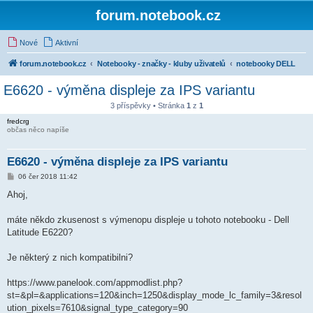
forum.notebook.cz
Nové
Aktivní
forum.notebook.cz
Notebooky - značky - kluby uživatelů
notebooky DELL
E6620 - výměna displeje za IPS variantu
3 příspěvky • Stránka
1
z
1
fredcrg
občas něco napíše
E6620 - výměna displeje za IPS variantu
P
06 čer 2018 11:42
ř
í
Ahoj,
s
p
ě
máte někdo zkusenost s výmenopu displeje u tohoto notebooku - Dell
v
Latitude E6220?
e
k
Je některý z nich kompatibilni?
https://www.panelook.com/appmodlist.php?
st=&pl=&applications=120&inch=1250&display_mode_lc_family=3&resol
ution_pixels=7610&signal_type_category=90