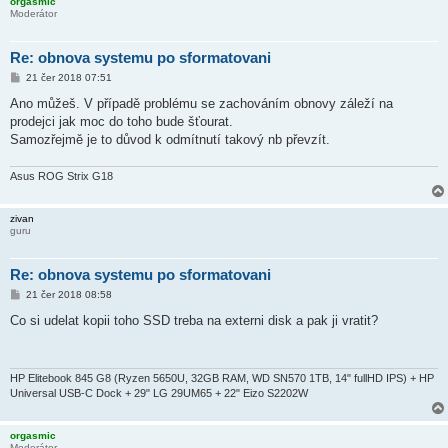
orgasmic
Moderátor
Re: obnova systemu po sformatovani
P
21 čer 2018 07:51
ř
í
Ano můžeš. V případě problému se zachováním obnovy záleží na
s
prodejci jak moc do toho bude šťourat.
p
ě
Samozřejmě je to důvod k odmítnutí takový nb převzít.
v
e
k
Asus ROG Strix G18
zivan
guru
Re: obnova systemu po sformatovani
P
21 čer 2018 08:58
ř
í
Co si udelat kopii toho SSD treba na externi disk a pak ji vratit?
s
p
ě
v
e
HP Elitebook 845 G8 (Ryzen 5650U, 32GB RAM, WD SN570 1TB, 14" fullHD IPS) + HP
k
Universal USB-C Dock + 29" LG 29UM65 + 22" Eizo S2202W
orgasmic
Moderátor