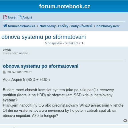
forum.notebook.cz
Nové
Aktivní
forum.notebook.cz
Notebooky - značky - kluby uživatelů
notebooky Acer
obnova systemu po sformatovani
5 příspěvků • Stránka
1
z
1
etyjojo
občas něco napíše
obnova systemu po sformatovani
P
20 čer 2018 20:31
ř
í
Acer Aspire 5 (SSD + HDD )
s
p
ě
Budem moct obnovit komplet system (ako po zakupeni) z recovery
v
partition (ktora je na HDD) ak sformatujem SSD kde je instalovany
e
k
system?
Planujem nahodit iny OS ako predinstalovany Win10 avsak som v lehote
14 dni na vratenie tovaru a neviem,ci by ho potom zobrali spat ak sa
obnova nepodari. Ako to funguje?