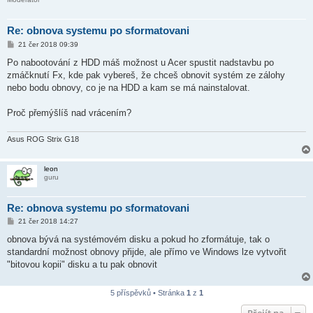
Re: obnova systemu po sformatovani
P
21 čer 2018 09:39
ř
í
Po nabootování z HDD máš možnost u Acer spustit nadstavbu po
s
zmáčknutí Fx, kde pak vybereš, že chceš obnovit systém ze zálohy
p
ě
nebo bodu obnovy, co je na HDD a kam se má nainstalovat.
v
e
k
Proč přemýšlíš nad vrácením?
Asus ROG Strix G18
leon
guru
Re: obnova systemu po sformatovani
P
21 čer 2018 14:27
ř
í
obnova bývá na systémovém disku a pokud ho zformátuje, tak o
s
standardní možnost obnovy přijde, ale přímo ve Windows lze vytvořit
p
ě
"bitovou kopii" disku a tu pak obnovit
v
e
k
5 příspěvků • Stránka
1
z
1