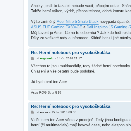
ř
í
Ahojky. jestli to tazateli nebude vadit, připojím dotaz. S
s
Takže herní výkon, výdrž, přenositelnost, dobrá konstrukc
p
ě
v
Výše zmíněný
Acer Nitro 5 Shale Black
nevypadá špatně. 
e
k
ASUS TUF Gaming FX504GE
a
Dell Inspiron 15 Gaming (
Můj favorit je Asus. Co na to odborníci ? Jak kdo řeší rekl
Díky za veškeré rady a informace. Klidně beru i jiné návrh
Re: Herní notebook pro vysokoškoláka
P
od
orgasmic
»
14 črc 2018 21:17
ř
í
Všechno to jsou multimediály, tedy žádné herní notebooky.
s
Chlazení a vše ostatní bude podobné.
p
ě
v
Já bych bral ten Acer.
e
k
Asus ROG Strix G18
Re: Herní notebook pro vysokoškoláka
P
od
maxa
»
15 črc 2018 09:58
ř
í
Viděl jsem ten Acer včera v prodejně. Tedy jinou konfigurac
s
herní (či multimedialy) mají kovové case, nebo alespon plo
p
ě