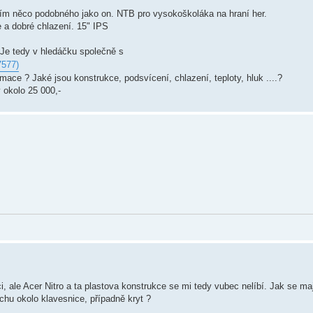
háním něco podobného jako on. NTB pro vysokoškoláka na hraní her.
e a dobré chlazení. 15" IPS
Je tedy v hledáčku společně s
7577)
amace ? Jaké jsou konstrukce, podsvícení, chlazení, teploty, hluk ....?
y okolo 25 000,-
i, ale Acer Nitro a ta plastova konstrukce se mi tedy vubec nelíbí. Jak se ma
chu okolo klavesnice, případně kryt ?