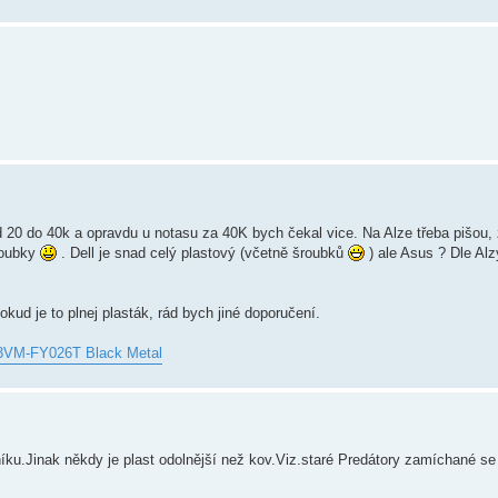
 20 do 40k a opravdu u notasu za 40K bych čekal vice. Na Alze třeba pišou, 
roubky
. Dell je snad celý plastový (včetně šroubků
) ale Asus ? Dle Alz
kud je to plnej plasták, rád bych jiné doporučení.
VM-FY026T Black Metal
níku.Jinak někdy je plast odolnější než kov.Viz.staré Predátory zamíchané s