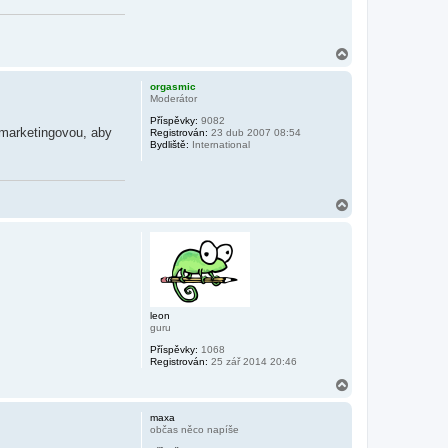
N
a
h
orgasmic
o
Moderátor
r
Příspěvky:
9082
u
 marketingovou, aby
Registrován:
23 dub 2007 08:54
Bydliště:
International
N
a
h
o
r
u
leon
guru
Příspěvky:
1068
Registrován:
25 zář 2014 20:46
N
a
h
maxa
o
občas něco napíše
r