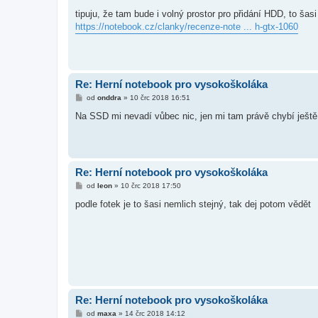
p
ě
tipuju, že tam bude i volný prostor pro přidání HDD, to š
v
https://notebook.cz/clanky/recenze-note ... h-gtx-1060
e
k
Re: Herní notebook pro vysokoškoláka
P
od
onddra
»
10 črc 2018 16:51
ř
í
Na SSD mi nevadí vůbec nic, jen mi tam právě chybí ješt
s
p
ě
v
e
k
Re: Herní notebook pro vysokoškoláka
P
od
leon
»
10 črc 2018 17:50
ř
í
podle fotek je to šasi nemlich stejný, tak dej potom vědět
s
p
ě
v
e
k
Re: Herní notebook pro vysokoškoláka
P
od
maxa
»
14 črc 2018 14:12