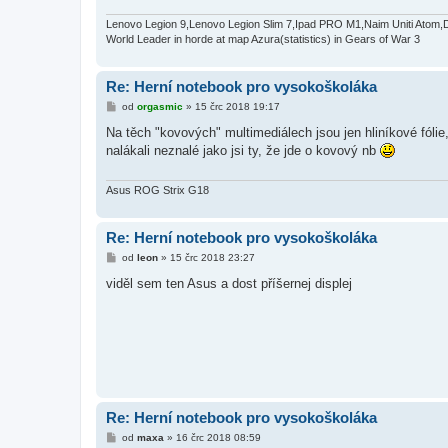
v
e
Lenovo Legion 9,Lenovo Legion Slim 7,Ipad PRO M1,Naim Uniti Atom,
k
World Leader in horde at map Azura(statistics) in Gears of War 3
Re: Herní notebook pro vysokoškoláka
P
od
orgasmic
»
15 črc 2018 19:17
ř
í
Na těch "kovových" multimediálech jsou jen hliníkové fólie
s
nalákali neznalé jako jsi ty, že jde o kovový nb
p
ě
v
e
Asus ROG Strix G18
k
Re: Herní notebook pro vysokoškoláka
P
od
leon
»
15 črc 2018 23:27
ř
í
viděl sem ten Asus a dost příšernej displej
s
p
ě
v
e
k
Re: Herní notebook pro vysokoškoláka
P
od
maxa
»
16 črc 2018 08:59