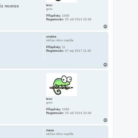
leon
viz recenze
guru
Příspěvky:
1068
Registrován:
25 zář 2014 20:46
N
a
h
onddra
o
občas něco napíše
r
Příspěvky:
11
u
Registrován:
07 srp 2017 11:30
N
a
h
o
r
u
leon
guru
Příspěvky:
1068
Registrován:
25 zář 2014 20:46
N
a
h
maxa
o
občas něco napíše
r