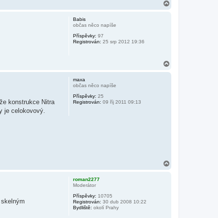
N
a
h
Babis
o
občas něco napíše
r
Příspěvky:
97
u
Registrován:
25 srp 2012 19:36
N
a
h
maxa
o
občas něco napíše
r
Příspěvky:
25
u
že konstrukce Nitra
Registrován:
09 říj 2011 09:13
y je celokovový.
N
a
h
roman2277
o
Moderátor
r
Příspěvky:
10705
u
e skelným
Registrován:
30 dub 2008 10:22
Bydliště:
okolí Prahy