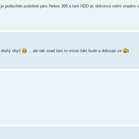
asi je podezřele podobné jako Helios 300 a tam HDD je, dokonce velmi snadno 
ě druhý obyč
... ale tak snad tam to místo fakt bude a dokoupí se
)