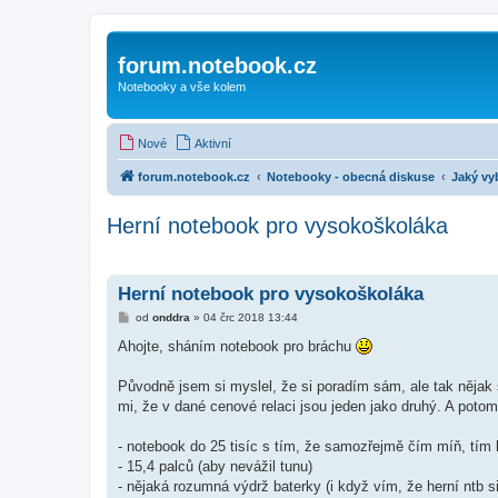
forum.notebook.cz
Notebooky a vše kolem
Nové
Aktivní
forum.notebook.cz
Notebooky - obecná diskuse
Jaký vy
Herní notebook pro vysokoškoláka
Herní notebook pro vysokoškoláka
P
od
onddra
»
04 črc 2018 13:44
ř
í
Ahojte, sháním notebook pro bráchu
s
p
ě
Původně jsem si myslel, že si poradím sám, ale tak nějak 
v
mi, že v dané cenové relaci jsou jeden jako druhý. A poto
e
k
- notebook do 25 tisíc s tím, že samozřejmě čím míň, tím 
- 15,4 palců (aby nevážil tunu)
- nějaká rozumná výdrž baterky (i když vím, že herní ntb s