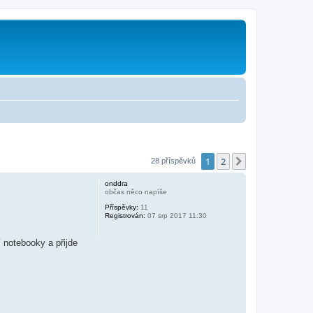
1
2
Další
28 příspěvků
onddra
občas něco napíše
Příspěvky:
11
Registrován:
07 srp 2017 11:30
 notebooky a přijde