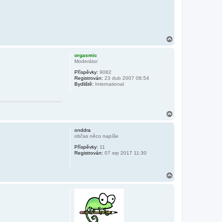
N
a
h
orgasmic
o
Moderátor
r
Příspěvky:
9082
u
Registrován:
23 dub 2007 08:54
Bydliště:
International
N
a
h
onddra
o
občas něco napíše
r
Příspěvky:
11
u
Registrován:
07 srp 2017 11:30
N
a
h
o
r
u