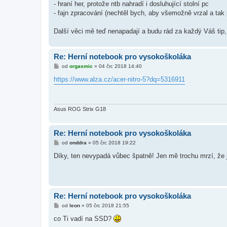
- hraní her, protože ntb nahradí i dosluhující stolní pc
- fajn zpracování (nechtěl bych, aby všemožně vrzal a tak
Další věci mě teď nenapadají a budu rád za každý Váš tip
Re: Herní notebook pro vysokoškoláka
P
od
orgasmic
»
04 črc 2018 14:40
ř
í
https://www.alza.cz/acer-nitro-5?dq=5316911
s
p
ě
v
e
Asus ROG Strix G18
k
Re: Herní notebook pro vysokoškoláka
P
od
onddra
»
05 črc 2018 19:22
ř
í
Díky, ten nevypadá vůbec špatně! Jen mě trochu mrzí, že
s
p
ě
v
e
k
Re: Herní notebook pro vysokoškoláka
P
od
leon
»
05 črc 2018 21:55
ř
í
co Ti vadí na SSD?
s