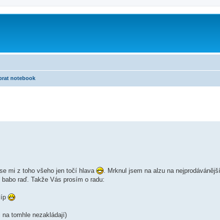
brat notebook
se mi z toho všeho jen točí hlava
. Mrknul jsem na alzu na nejprodávánější
m babo raď. Takže Vás prosím o radu:
líp
i na tomhle nezakládají)