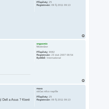
Příspěvky:
25
u
Registrován:
09 říj 2011 09:13
N
a
h
orgasmic
o
Moderátor
r
Příspěvky:
9082
u
Registrován:
23 dub 2007 08:54
Bydliště:
International
N
a
h
maxa
o
občas něco napíše
r
Příspěvky:
25
u
jí Dell a Asus ? Které
Registrován:
09 říj 2011 09:13