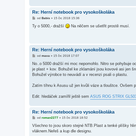
v
e
k
Re: Herní notebook pro vysokoškoláka
P
od
Babis
»
15 črc 2018 15:36
ř
í
Ty o 5000,- dražší
Na něčem se ušetřit prostě musí.
s
p
ě
v
e
k
Re: Herní notebook pro vysokoškoláka
P
od
maxa
»
15 črc 2018 17:07
ř
í
No..o 5000 dražší mi moc nepomohlo. Nitro se pohybuje od
s
je plast + kov. Bohužel ke zklamání jsou kovové asi jen š
p
ě
Bohužel výrobce to neuvádí a v recenzi psali o plastu.
v
e
k
Zatím tíhnu k Asusu už jen kvůli váze a tlouštce. Ovšem po
Edit: hledáček zamířil ještě sem
ASUS ROG STRIX GL503
Re: Herní notebook pro vysokoškoláka
P
od
roman2277
»
15 črc 2018 18:52
ř
í
Všechno to jsou skoro stejné NTB.Plast a tenké plíšky hli
s
vláknem.Neřeš a kup dle designu.
p
ě