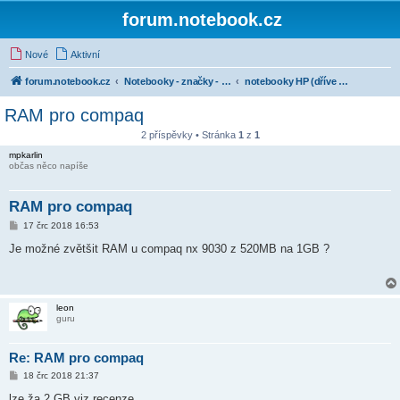
forum.notebook.cz
Nové
Aktivní
forum.notebook.cz
Notebooky - značky - kluby uživatelů
notebooky HP (dříve Hewlett-Packard)
RAM pro compaq
2 příspěvky • Stránka
1
z
1
mpkarlin
občas něco napíše
RAM pro compaq
P
17 črc 2018 16:53
ř
í
Je možné zvětšit RAM u compaq nx 9030 z 520MB na 1GB ?
s
p
ě
v
e
leon
k
guru
Re: RAM pro compaq
P
18 črc 2018 21:37
ř
í
lze ža 2 GB viz recenze