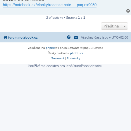
s
https://notebook.cz/clanky/recenze-note ... paq-nx9030
p
ě
v
e
2 příspěvky • Stránka
1
z
1
k
Přejít na
forum.notebook.cz
Všechny časy jsou v
UTC+02:00
Založeno na
phpBB
® Forum Software © phpBB Limited
Český překlad –
phpBB.cz
Soukromí
|
Podmínky
Používáme cookies pro lepší funkčnost obsahu.