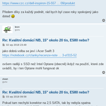
https://www.czc.cz/dell-inspiron-15-557 ... 09/produkt
Předem díky za každý podnět, rád bych byl zase roky spokojený jako
doteď
leon
guru
Re: Kvalitní domácí NB, 15" okolo 20 tis, E580 nebo?
P
02 srp 2018 23:49
ř
í
jako dobrá volba se jeví i Acer Swift 3
s
https://notebook.cz/clanky/recenze-note ... 3-sf315-52
p
ě
v
ovšem raději s SSD než Intel Optane (obecně) ikdyž na použití, které zde
e
k
uvádíš, by i ten Optane mohl fungovat ok
zivan
guru
Re: Kvalitní domácí NB, 15" okolo 20 tis, E580 nebo?
P
03 srp 2018 09:58
ř
í
Pokud tam nechybi konektor na 2,5 SATA, tak by nebyla spatna
s