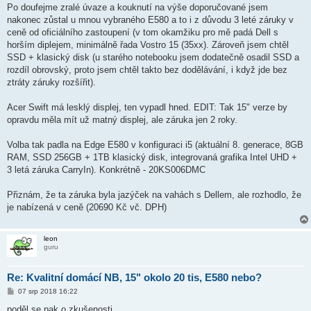
ě
Po doufejme zralé úvaze a kouknutí na výše doporučované jsem
v
nakonec zůstal u mnou vybraného E580 a to i z důvodu 3 leté záruky v
e
k
ceně od oficiálního zastoupení (v tom okamžiku pro mě padá Dell s
horším diplejem, minimálně řada Vostro 15 (35xx). Zároveň jsem chtěl
SSD + klasický disk (u starého notebooku jsem dodatečně osadil SSD a
rozdíl obrovský, proto jsem chtěl takto bez dodělávání, i když jde bez
ztráty záruky rozšířit).
Acer Swift má lesklý displej, ten vypadl hned. EDIT: Tak 15" verze by
opravdu měla mít už matný displej, ale záruka jen 2 roky.
Volba tak padla na Edge E580 v konfiguraci i5 (aktuální 8. generace, 8GB
RAM, SSD 256GB + 1TB klasický disk, integrovaná grafika Intel UHD +
3 letá záruka CarryIn). Konkrétně - 20KS006DMC
Přiznám, že ta záruka byla jazýček na vahách s Dellem, ale rozhodlo, že
je nabízená v ceně (20690 Kč vč. DPH)
leon
guru
Re: Kvalitní domácí NB, 15" okolo 20 tis, E580 nebo?
P
07 srp 2018 16:22
ř
í
poděl se pak o zkušenosti