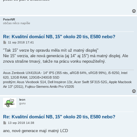
s
p
ě
v
e
PeterNR
k
občas něco napíše
Re: Kvalitní domácí NB, 15" okolo 20 tis, E580 nebo?
P
11 srp 2018 17:41
ř
í
"Tak 15" verze by opravdu měla mít už matný displej"
s
Nie 15" verzia, ale nová generácia (aj 14" aj 15") má matný displej. Ale
p
ě
znova strašne tmavý, takže na prácu vonku nepoužiteľný.
v
e
k
Asus Zenbook UX410UA - 14" IPS (355 nits, aRGB 64%, sRGB 99%), i5-8250, Intel
620, 12GB RAM, 120GB+240GB SSD
predtým: Asus Vivobook S14, Dell Inspiron 13z, Acer Swift SF315-52G, Apple Macbook
Air 13" (2011), Fujitsu-Siemens Amilo Pro V3205
leon
guru
Re: Kvalitní domácí NB, 15" okolo 20 tis, E580 nebo?
P
13 srp 2018 14:38
ř
í
ano, nové generace mají matný LCD
s