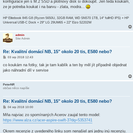
konfigurace jen s M.2 SSD a plotnovy disk si dokoupit. Jen teda koukam,
p
ě
ze je potreba koukat i na barvu - zlata, modra...
v
e
k
HP Elitebook 845 G8 (Ryzen 5650U, 32GB RAM, WD SN570 1TB, 14" fullHD IPS) + HP
Universal USB-C Dock + 29" LG 29UM65 + 22" Eizo S2202W
admin
Site Admin
Re: Kvalitní domácí NB, 15" okolo 20 tis, E580 nebo?
P
03 srp 2018 12:43
ř
í
co koukám na fotky, tak je tam kablík a ten by měl jít případně objednat
s
jako náhradní díl v servise
p
ě
v
e
PeterNR
k
občas něco napíše
Re: Kvalitní domácí NB, 15" okolo 20 tis, E580 nebo?
P
04 srp 2018 10:00
ř
í
Mňa najviac zo spomínaných Acerov zaujal tento model:
s
https://www.alza.cz/acer-aspire-swift-3?dq=5353741
p
ě
v
Okrem recenzie z uvedeného linku som nenašiel ani jednu inú recenziu.
e