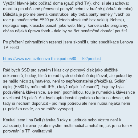
Využití hlavně jako počítač doma (gauč před TV), chci si ale zachovat
mobilitu pro občasné přenesení po bytě nebo i v brašně (párkrát do roka).
Důležitá je pro mě pevná konstrukce, aby třeba panty neměly "vakl" po
roce (u současného E520 po 8 letech absolutně bez vaklu). Nehraju,
neprogramuju, klasické použití jako web, filmy, kancelářské programy,
občas nějaká úprava fotek - dalo by se říct nenáročné domácí použití.
Po přečtení zahraničních rezenzí jsem skončil u této specifikace Lenova
TP E580
https://www.czc.cz/lenovo-thinkpad-e580 ... 52/produkt
Rád bych SSD pro systém i klasický plotnový disk jako úložiště
dokumentů, hudby, filmů (nerad bych dodatečně doplňoval, ale pokud by
se našlo něco zajímavého, není to nepřekonatelná překážka). Solidní
diplej (E580 by mělo mít IPS, i když nějak "očesané"). Fajn by byla
podsvětlená klávesnice, ale není podmínkou, tou je numerická klávesnice
a velikost 15 palců. Asi bych upřednostnil grafickou kartu na desce, ale
tady si nechám doporučit - pro mojí potřebu ale není nutná nějaká herní
(+ položka navíc, co se může vysypat).
Koukal jsem i na Dell (záruka 3 roky u Letitude nebo Vostro není k
zahození), Inspiron je ale myslím multimediál a netuším, jak je na tom v
porovnání s TP kvalitativně