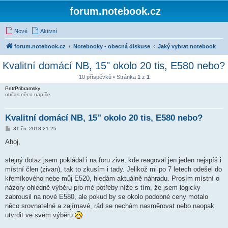
forum.notebook.cz
Nové
Aktivní
forum.notebook.cz
Notebooky - obecná diskuse
Jaký vybrat notebook
Kvalitní domácí NB, 15" okolo 20 tis, E580 nebo?
10 příspěvků • Stránka
1
z
1
PetrPribramsky
občas něco napíše
Kvalitní domácí NB, 15" okolo 20 tis, E580 nebo?
P
31 črc 2018 21:25
ř
í
Ahoj,
s
p
ě
stejný dotaz jsem pokládal i na foru zive, kde reagoval jen jeden nejspíš i
v
místní člen (zivan), tak to zkusím i tady. Jelikož mi po 7 letech odešel do
e
k
křemíkového nebe můj E520, hledám aktuálně náhradu. Prosím místní o
názory ohledně výběru pro mé potřeby níže s tím, že jsem logicky
zabrousil na nové E580, ale pokud by se okolo podobné ceny motalo
něco srovnatelné a zajímavé, rád se nechám nasměrovat nebo naopak
utvrdit ve svém výběru