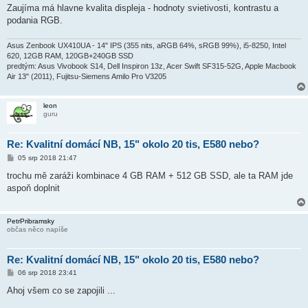
k
Zaujíma má hlavne kvalita displeja - hodnoty svietivosti, kontrastu a
podania RGB.
Asus Zenbook UX410UA - 14" IPS (355 nits, aRGB 64%, sRGB 99%), i5-8250, Intel
620, 12GB RAM, 120GB+240GB SSD
predtým: Asus Vivobook S14, Dell Inspiron 13z, Acer Swift SF315-52G, Apple Macbook
Air 13" (2011), Fujitsu-Siemens Amilo Pro V3205
leon
guru
Re: Kvalitní domácí NB, 15" okolo 20 tis, E580 nebo?
P
05 srp 2018 21:47
ř
í
trochu mě zaráži kombinace 4 GB RAM + 512 GB SSD, ale ta RAM jde
s
aspoň doplnit
p
ě
v
e
PetrPribramsky
k
občas něco napíše
Re: Kvalitní domácí NB, 15" okolo 20 tis, E580 nebo?
P
06 srp 2018 23:41
ř
í
Ahoj všem co se zapojili ...
s
p