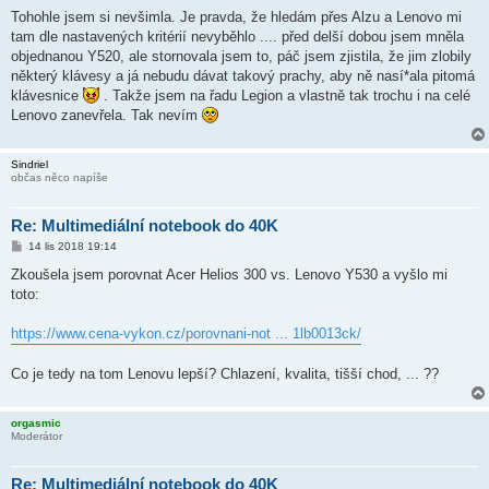
ř
í
Tohohle jsem si nevšimla. Je pravda, že hledám přes Alzu a Lenovo mi
s
tam dle nastavených kritérií nevyběhlo .... před delší dobou jsem mněla
p
ě
objednanou Y520, ale stornovala jsem to, páč jsem zjistila, že jim zlobily
v
některý klávesy a já nebudu dávat takový prachy, aby ně nasí*ala pitomá
e
k
klávesnice
. Takže jsem na řadu Legion a vlastně tak trochu i na celé
Lenovo zanevřela. Tak nevím
Sindriel
občas něco napíše
Re: Multimediální notebook do 40K
P
14 lis 2018 19:14
ř
í
Zkoušela jsem porovnat Acer Helios 300 vs. Lenovo Y530 a vyšlo mi
s
toto:
p
ě
v
https://www.cena-vykon.cz/porovnani-not ... 1lb0013ck/
e
k
Co je tedy na tom Lenovu lepší? Chlazení, kvalita, tišší chod, ... ??
orgasmic
Moderátor
Re: Multimediální notebook do 40K