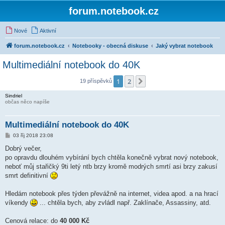
forum.notebook.cz
Nové
Aktivní
forum.notebook.cz
Notebooky - obecná diskuse
Jaký vybrat notebook
Multimediální notebook do 40K
1
2
Další
19 příspěvků
Sindriel
občas něco napíše
Multimediální notebook do 40K
P
03 říj 2018 23:08
ř
í
Dobrý večer,
s
po opravdu dlouhém vybírání bych chtěla konečně vybrat nový notebook,
p
ě
neboť můj stařičký 9ti letý ntb brzy kromě modrých smrtí asi brzy zakusí
v
smrt definitivní
e
k
Hledám notebook přes týden převážně na internet, videa apod. a na hrací
víkendy
... chtěla bych, aby zvládl např. Zaklínače, Assassiny, atd.
Cenová relace: do
40 000 Kč