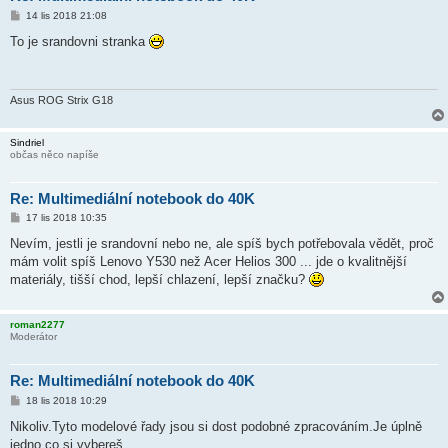
P
14 lis 2018 21:08
ř
í
To je srandovni stranka
s
p
ě
v
e
Asus ROG Strix G18
k
Sindriel
občas něco napíše
Re: Multimediální notebook do 40K
P
17 lis 2018 10:35
ř
í
Nevím, jestli je srandovní nebo ne, ale spíš bych potřebovala vědět, proč
s
mám volit spíš Lenovo Y530 než Acer Helios 300 ... jde o kvalitnější
p
ě
materiály, tišší chod, lepší chlazení, lepší značku?
v
e
k
roman2277
Moderátor
Re: Multimediální notebook do 40K
P
18 lis 2018 10:29
ř
í
Nikoliv.Tyto modelové řady jsou si dost podobné zpracováním.Je úplně
s
jedno co si vybereš.
p