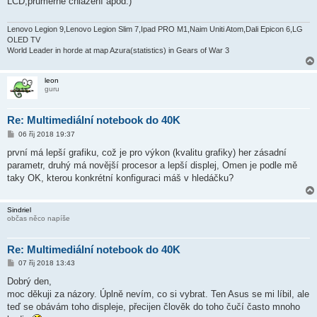
LCD,průměrné chlazení apod.)
p
ě
v
e
Lenovo Legion 9,Lenovo Legion Slim 7,Ipad PRO M1,Naim Uniti Atom,Dali Epicon 6,LG
k
OLED TV
World Leader in horde at map Azura(statistics) in Gears of War 3
leon
guru
Re: Multimediální notebook do 40K
P
06 říj 2018 19:37
ř
í
první má lepší grafiku, což je pro výkon (kvalitu grafiky) her zásadní
s
parametr, druhý má novější procesor a lepší displej, Omen je podle mě
p
ě
taky OK, kterou konkrétní konfiguraci máš v hledáčku?
v
e
k
Sindriel
občas něco napíše
Re: Multimediální notebook do 40K
P
07 říj 2018 13:43
ř
í
Dobrý den,
s
moc děkuji za názory. Úplně nevím, co si vybrat. Ten Asus se mi líbil, ale
p
ě
teď se obávám toho displeje, přecijen člověk do toho čučí často mnoho
v