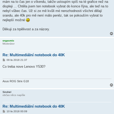
ě
mám na to čas jen o víkendu, takže ustoupím spíš na té grafice než na
v
displeji ... Chtěla jsem ten notebook vybrat do konce října, ale teď na to
e
k
nebyl vůbec čas. Už si ze mě kvůli mé nerozhodnosti všichni dělají
srandu, ale 40k pro mě není málo peněz, tak se pokouším vybrat to
nejlepší možné
Děkuji za trpělivost a za názory.
orgasmic
Moderátor
Re: Multimediální notebook do 40K
P
09 lis 2018 21:37
ř
í
Co treba nove Lenovo Y530?
s
p
ě
v
e
Asus ROG Strix G18
k
Sindriel
občas něco napíše
Re: Multimediální notebook do 40K
P
10 lis 2018 00:09