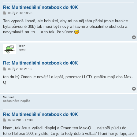
Re: Multimediální notebook do 40K
P
08 říj 2018 18:23
ř
í
Ten vypadá libově, ale bohužel, aby mi na něj táta přidal (moje hranice
s
byla původně 30k) tak musí být nový a hlavně z oficiálního obchodu a
p
ě
nevymluvíš mu to ... a to tak, že vůbec
v
e
k
leon
guru
Re: Multimediální notebook do 40K
P
09 říj 2018 21:32
ř
í
ten druhý Omen je novější a lepší, procesor i LCD. grafiku mají oba Max-
s
Q
p
ě
v
e
Sindriel
k
občas něco napíše
Re: Multimediální notebook do 40K
P
09 lis 2018 17:30
ř
í
Hmm, tak Asus vyřadil displej a Omen ten Max-Q ... nejspíš půjdu do
s
toho Heliose 300, myslíte, že je to tedy dobrá volba? Hraní her je fajn, ale
p