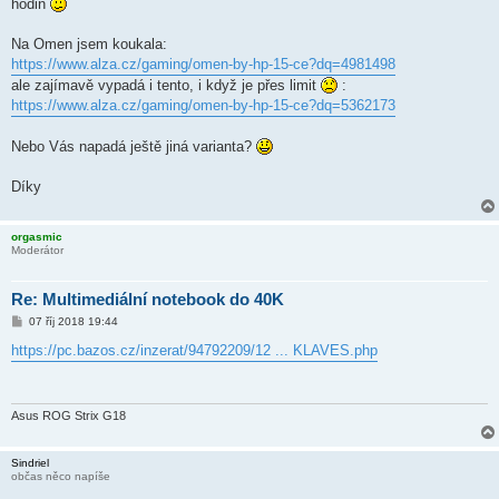
hodin
e
k
Na Omen jsem koukala:
https://www.alza.cz/gaming/omen-by-hp-15-ce?dq=4981498
ale zajímavě vypadá i tento, i když je přes limit
:
https://www.alza.cz/gaming/omen-by-hp-15-ce?dq=5362173
Nebo Vás napadá ještě jiná varianta?
Díky
orgasmic
Moderátor
Re: Multimediální notebook do 40K
P
07 říj 2018 19:44
ř
í
https://pc.bazos.cz/inzerat/94792209/12 ... KLAVES.php
s
p
ě
v
e
Asus ROG Strix G18
k
Sindriel
občas něco napíše