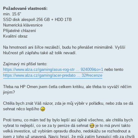
Požadované vlastnosti:
min. 15.6"
SSD disk alespoň 256 GB + HDD 1TB
Numerická klávesnice
Přijatelné chlazení
Kvalitní obraz
Na hmotnosti ani šířce nezáleží, budu ho přenášet minimálně. Vyšší
hlučnost při zápřahu také až tolik nevadí.
Zajímavý mi přišel tento:
https://www.alza.cz/gaming/asus-rog-str ... 924009&o=1
nebo tento
https://www.alza.cz/gaming/acer-predato ... 32#recenze
Třeba na HP Omen jsem četla celkem kritiku, ale třeba to vyváží něčím
jiným?
Chtěla bych znát Váš názor, zda je můj výběr v pořádku, nebo zda se dá
sehnat něco lepšího
Proti tomu, co mám teď by bylo lepší asi úplně všechno, ale chtěla bych
vybrat to nejlepší, co se za ty peníze dá sehnat
je to má první takto
velká investice, už vybírám opravdu dlouho, nedokážu se rozhodnout a
jsem z toho už unavená. Navíc hrozí, že můj zatím fungující ntb za chvíli