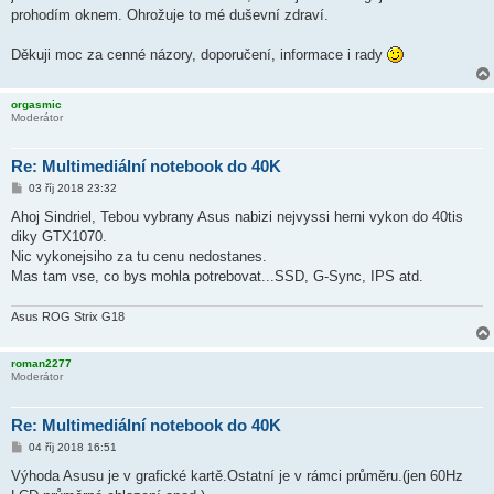
prohodím oknem. Ohrožuje to mé duševní zdraví.
Děkuji moc za cenné názory, doporučení, informace i rady
orgasmic
Moderátor
Re: Multimediální notebook do 40K
P
03 říj 2018 23:32
ř
í
Ahoj Sindriel, Tebou vybrany Asus nabizi nejvyssi herni vykon do 40tis
s
diky GTX1070.
p
ě
Nic vykonejsiho za tu cenu nedostanes.
v
Mas tam vse, co bys mohla potrebovat...SSD, G-Sync, IPS atd.
e
k
Asus ROG Strix G18
roman2277
Moderátor
Re: Multimediální notebook do 40K
P
04 říj 2018 16:51
ř
í
Výhoda Asusu je v grafické kartě.Ostatní je v rámci průměru.(jen 60Hz
s