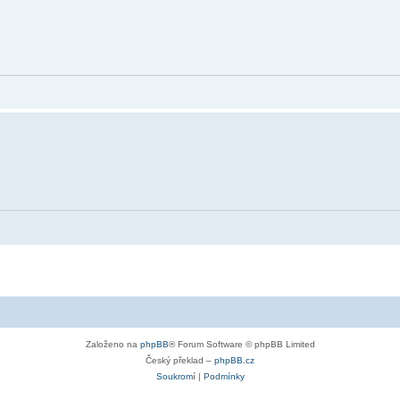
Založeno na
phpBB
® Forum Software © phpBB Limited
Český překlad –
phpBB.cz
Soukromí
|
Podmínky