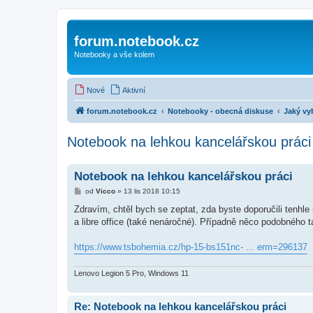
forum.notebook.cz
Notebooky a vše kolem
Nové
Aktivní
forum.notebook.cz
Notebooky - obecná diskuse
Jaký vy
Notebook na lehkou kancelářskou práci
Notebook na lehkou kancelářskou práci
P
od
Vicco
»
13 lis 2018 10:15
ř
í
Zdravím, chtěl bych se zeptat, zda byste doporučili tenhle
s
a libre office (také nenáročné). Případně něco podobného t
p
ě
v
https://www.tsbohemia.cz/hp-15-bs151nc- ... erm=296137
e
k
Lenovo Legion 5 Pro, Windows 11
Re: Notebook na lehkou kancelářskou práci