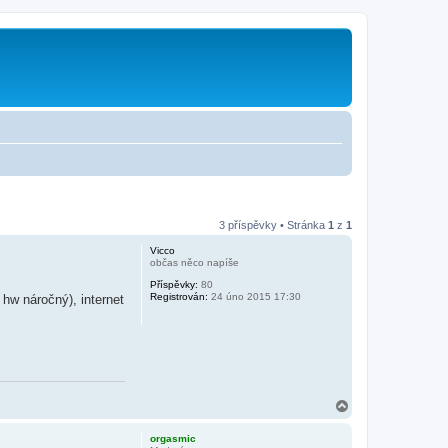
3 příspěvky • Stránka
1
z
1
Vicco
občas něco napíše
Příspěvky:
80
Registrován:
24 úno 2015 17:30
 hw náročný), internet
N
a
h
orgasmic
o