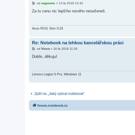
P
od
orgasmic
»
13 lis 2018 12:42
ř
í
Za tu cenu nic lepšího nového neseženeš.
s
p
ě
v
e
Asus ROG Strix G18
k
Re: Notebook na lehkou kancelářskou práci
P
od
Vicco
»
16 lis 2018 11:26
ř
í
Dobře, děkuju!
s
p
ě
v
e
Lenovo Legion 5 Pro, Windows 11
k
Zpět na „Jaký vybrat notebook“
forum.notebook.cz