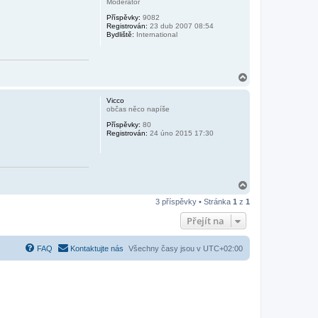
Moderátor
r
Příspěvky:
9082
u
Registrován:
23 dub 2007 08:54
Bydliště:
International
N
a
h
Vicco
o
občas něco napíše
r
Příspěvky:
80
u
Registrován:
24 úno 2015 17:30
N
a
3 příspěvky • Stránka
1
z
1
h
o
Přejít na
r
u
FAQ
Kontaktujte nás
Všechny časy jsou v
UTC+02:00