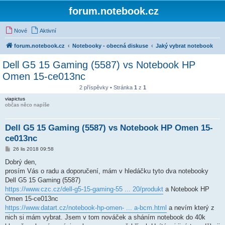
forum.notebook.cz
Nové
Aktivní
forum.notebook.cz
Notebooky - obecná diskuse
Jaký vybrat notebook
Dell G5 15 Gaming (5587) vs Notebook HP
Omen 15-ce013nc
2 příspěvky • Stránka
1
z
1
viapictus
občas něco napíše
Dell G5 15 Gaming (5587) vs Notebook HP Omen 15-
ce013nc
P
26 lis 2018 09:58
ř
í
Dobrý den,
s
prosím Vás o radu a doporučení, mám v hledáčku tyto dva notebooky
p
ě
Dell G5 15 Gaming (5587)
v
https://www.czc.cz/dell-g5-15-gaming-55 ... 20/produkt
a Notebook HP
e
k
Omen 15-ce013nc
https://www.datart.cz/notebook-hp-omen- ... a-bcm.html
a nevím který z
nich si mám vybrat. Jsem v tom nováček a sháním notebook do 40k