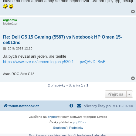
hlavně na hraní a práci a aby se moc nepřehříval. Uvítám i jiný typ, děkuji
orgasmic
Moderátor
Re: Dell G5 15 Gaming (5587) vs Notebook HP Omen 15-
ce013nc
P
26 lis 2018 12:15
ř
í
Ja bych nevzal ani jeden, ale tenhle
s
https://www.czc.cz/lenovo-legion-y530-1 ... pwQAvD_BwE
p
ě
v
e
Asus ROG Strix G18
k
2 příspěvky • Stránka
1
z
1
Přejít na
forum.notebook.cz
Všechny časy jsou v
UTC+02:00
Založeno na
phpBB
® Forum Software © phpBB Limited
Český překlad –
phpBB.cz
Soukromí
|
Podmínky
Používáme cookies pro lepší funkčnost obsahu.