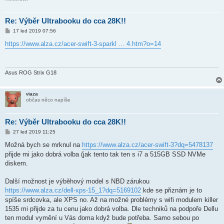
Re: Výběr Ultrabooku do cca 28K!!
P
17 led 2019 07:56
ř
í
https://www.alza.cz/acer-swift-3-sparkl ... 4.htm?o=14
s
p
ě
v
e
Asus ROG Strix G18
k
viaza
občas něco napíše
Re: Výběr Ultrabooku do cca 28K!!
P
27 led 2019 11:25
ř
í
Možná bych se mrknul na
https://www.alza.cz/acer-swift-3?dq=5478137
s
přijde mi jako dobrá volba (jak tento tak ten s i7 a 515GB SSD NVMe
p
ě
diskem.
v
e
k
Další možnost je výběhový model s NBD zárukou
https://www.alza.cz/dell-xps-15_1?dq=5169102
kde se přiznám je to
spíše srdcovka, ale XPS no. Až na možné problémy s wifi modulem killer
1535 mi přijde za tu cenu jako dobrá volba. Dle techniků na podpoře Dellu
ten modul vymění u Vás doma když bude potřeba. Samo sebou po