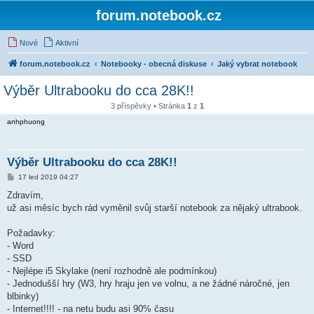
forum.notebook.cz
Nové
Aktivní
forum.notebook.cz
Notebooky - obecná diskuse
Jaký vybrat notebook
Výběr Ultrabooku do cca 28K!!
3 příspěvky • Stránka
1
z
1
anhphuong
Výběr Ultrabooku do cca 28K!!
P
17 led 2019 04:27
ř
í
Zdravím,
s
už asi měsíc bych rád vyměnil svůj starší notebook za nějaký ultrabook.
p
ě
v
Požadavky:
e
k
- Word
- SSD
- Nejlépe i5 Skylake (není rozhodně ale podmínkou)
- Jednodušší hry (W3, hry hraju jen ve volnu, a ne žádné náročné, jen
blbinky)
- Internet!!!! - na netu budu asi 90% času