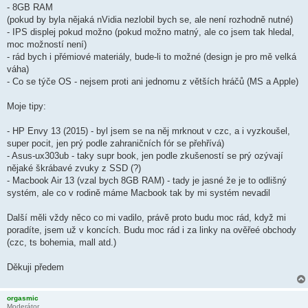
- 8GB RAM
(pokud by byla nějaká nVidia nezlobil bych se, ale není rozhodně nutné)
- IPS displej pokud možno (pokud možno matný, ale co jsem tak hledal,
moc možností není)
- rád bych i přémiové materiály, bude-li to možné (design je pro mě velká
váha)
- Co se týče OS - nejsem proti ani jednomu z větších hráčů (MS a Apple)
Moje tipy:
- HP Envy 13 (2015) - byl jsem se na něj mrknout v czc, a i vyzkoušel,
super pocit, jen prý podle zahraničních fór se přehřívá)
- Asus-ux303ub - taky supr book, jen podle zkušeností se prý ozývají
nějaké škrábavé zvuky z SSD (?)
- Macbook Air 13 (vzal bych 8GB RAM) - tady je jasné že je to odlišný
systém, ale co v rodině máme Macbook tak by mi systém nevadil
Další měli vždy něco co mi vadilo, právě proto budu moc rád, když mi
poradíte, jsem už v koncích. Budu moc rád i za linky na ověřeé obchody
(czc, ts bohemia, mall atd.)
Děkuji předem
orgasmic
Moderátor