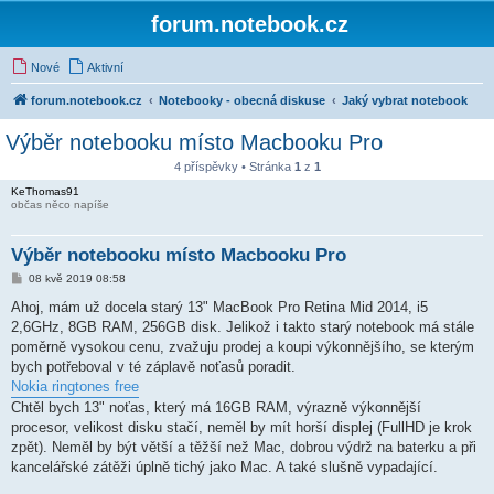
forum.notebook.cz
Nové
Aktivní
forum.notebook.cz
Notebooky - obecná diskuse
Jaký vybrat notebook
Výběr notebooku místo Macbooku Pro
4 příspěvky • Stránka
1
z
1
KeThomas91
občas něco napíše
Výběr notebooku místo Macbooku Pro
P
08 kvě 2019 08:58
ř
í
Ahoj, mám už docela starý 13" MacBook Pro Retina Mid 2014, i5
s
2,6GHz, 8GB RAM, 256GB disk. Jelikož i takto starý notebook má stále
p
ě
poměrně vysokou cenu, zvažuju prodej a koupi výkonnějšího, se kterým
v
bych potřeboval v té záplavě noťasů poradit.
e
k
Nokia ringtones free
Chtěl bych 13" noťas, který má 16GB RAM, výrazně výkonnější
procesor, velikost disku stačí, neměl by mít horší displej (FullHD je krok
zpět). Neměl by být větší a těžší než Mac, dobrou výdrž na baterku a při
kancelářské zátěži úplně tichý jako Mac. A také slušně vypadající.