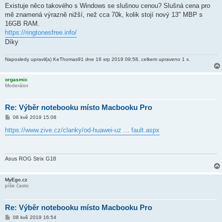
Existuje něco takového s Windows se slušnou cenou? Slušná cena pro
mě znamená výrazně nižší, než cca 70k, kolik stojí nový 13" MBP s
16GB RAM.
https://ringtonesfree.info/
Díky
Naposledy upravil(a)
KeThomas91
dne 16 srp 2019 09:58, celkem upraveno 1 x.
orgasmic
Moderátor
Re: Výběr notebooku místo Macbooku Pro
P
08 kvě 2019 15:08
ř
í
https://www.zive.cz/clanky/od-huawei-uz ... fault.aspx
s
p
ě
v
e
Asus ROG Strix G18
k
MyEgo.cz
píše často
Re: Výběr notebooku místo Macbooku Pro
P
08 kvě 2019 16:54