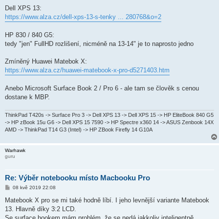
ř
í
Dell XPS 13:
s
https://www.alza.cz/dell-xps-13-s-tenky ... 280768&o=2
p
ě
v
HP 830 / 840 G5:
e
k
tedy "jen" FullHD rozlišení, nicméně na 13-14" je to naprosto jedno
Zmíněný Huawei Matebok X:
https://www.alza.cz/huawei-matebook-x-pro-d5271403.htm
Anebo Microsoft Surface Book 2 / Pro 6 - ale tam se člověk s cenou
dostane k MBP.
ThinkPad T420s -> Surface Pro 3 -> Dell XPS 13 -> Dell XPS 15 -> HP EliteBook 840 G5
-> HP zBook 15u G6 -> Dell XPS 15 7590 -> HP Spectre x360 14 -> ASUS Zenbook 14X
AMD -> ThinkPad T14 G3 (Intel) -> HP ZBook Firefly 14 G10A
Warhawk
guru
Re: Výběr notebooku místo Macbooku Pro
P
08 kvě 2019 22:08
ř
í
Matebook X pro se mi také hodně líbí. I jeho levnější variante Matebook
s
13. Hlavně díky 3:2 LCD.
p
ě
Se surface bookem mám problém, že se nedá jakkoliv inteligentně