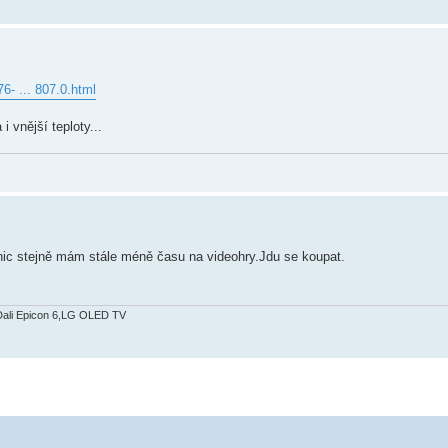
- ... 807.0.html
 vnější teploty...
nic stejně mám stále méně času na videohry.Jdu se koupat.
Dali Epicon 6,LG OLED TV