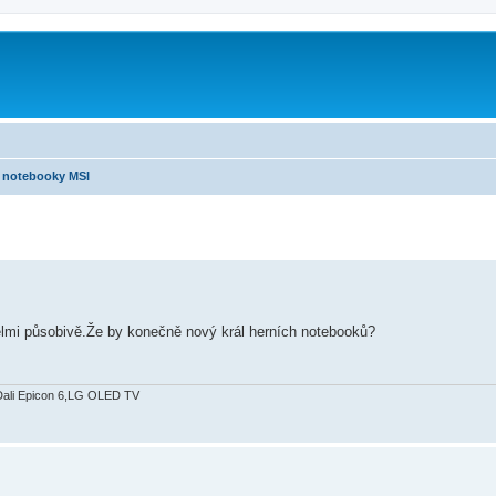
notebooky MSI
lmi působivě.Že by konečně nový král herních notebooků?
Dali Epicon 6,LG OLED TV