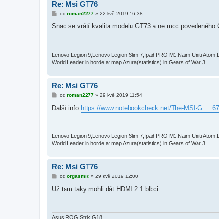
Re: Msi GT76
P
od
roman2277
»
22 kvě 2019 16:38
ř
í
Snad se vrátí kvalita modelu GT73 a ne moc povedeného 
s
p
ě
v
e
Lenovo Legion 9,Lenovo Legion Slim 7,Ipad PRO M1,Naim Uniti Atom,
k
World Leader in horde at map Azura(statistics) in Gears of War 3
Re: Msi GT76
P
od
roman2277
»
29 kvě 2019 11:54
ř
í
Další info
https://www.notebookcheck.net/The-MSI-G ... 67
s
p
ě
v
e
Lenovo Legion 9,Lenovo Legion Slim 7,Ipad PRO M1,Naim Uniti Atom,
k
World Leader in horde at map Azura(statistics) in Gears of War 3
Re: Msi GT76
P
od
orgasmic
»
29 kvě 2019 12:00
ř
í
Už tam taky mohli dát HDMI 2.1 blbci.
s
p
ě
v
e
Asus ROG Strix G18