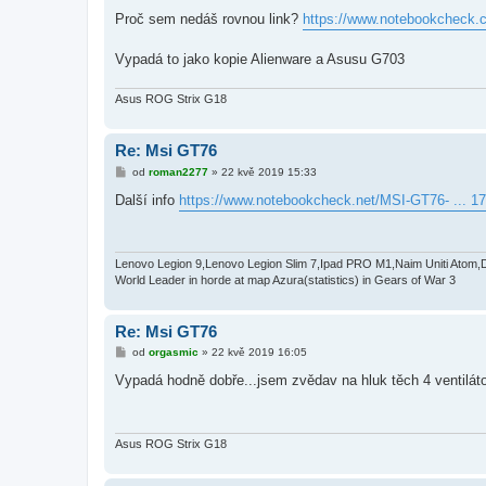
ř
í
Proč sem nedáš rovnou link?
https://www.notebookcheck.c
s
p
ě
Vypadá to jako kopie Alienware a Asusu G703
v
e
k
Asus ROG Strix G18
Re: Msi GT76
P
od
roman2277
»
22 kvě 2019 15:33
ř
í
Další info
https://www.notebookcheck.net/MSI-GT76- ... 17
s
p
ě
v
e
Lenovo Legion 9,Lenovo Legion Slim 7,Ipad PRO M1,Naim Uniti Atom,
k
World Leader in horde at map Azura(statistics) in Gears of War 3
Re: Msi GT76
P
od
orgasmic
»
22 kvě 2019 16:05
ř
í
Vypadá hodně dobře...jsem zvědav na hluk těch 4 ventilát
s
p
ě
v
e
Asus ROG Strix G18
k