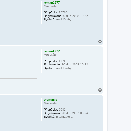
h
roman2277
o
Moderátor
r
Příspěvky:
10705
u
Registrován:
30 dub 2008 10:22
Bydliště:
okolí Prahy
N
a
h
roman2277
o
Moderátor
r
Příspěvky:
10705
u
Registrován:
30 dub 2008 10:22
Bydliště:
okolí Prahy
N
a
h
orgasmic
o
Moderátor
r
Příspěvky:
9082
u
Registrován:
23 dub 2007 08:54
Bydliště:
International