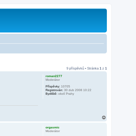
9 příspěvků • Stránka
1
z
1
roman2277
Moderátor
Příspěvky:
10705
Registrován:
30 dub 2008 10:22
Bydliště:
okolí Prahy
N
a
h
orgasmic
o
Moderátor
r