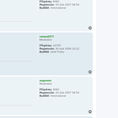
Příspěvky:
9082
u
Registrován:
23 dub 2007 08:54
Bydliště:
International
N
a
h
roman2277
o
Moderátor
r
Příspěvky:
10705
u
Registrován:
30 dub 2008 10:22
Bydliště:
okolí Prahy
N
a
h
orgasmic
o
Moderátor
r
Příspěvky:
9082
u
Registrován:
23 dub 2007 08:54
Bydliště:
International
N
a