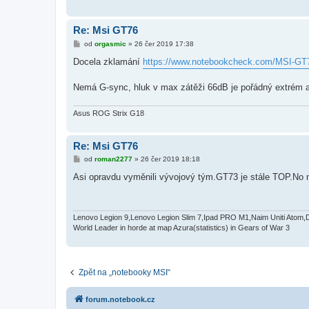
k
Re: Msi GT76
P
od
orgasmic
»
26 čer 2019 17:38
ř
í
Docela zklamání
https://www.notebookcheck.com/MSI-GT76
s
p
ě
Nemá G-sync, hluk v max zátěži 66dB je pořádný extrém a i
v
e
k
Asus ROG Strix G18
Re: Msi GT76
P
od
roman2277
»
26 čer 2019 18:18
ř
í
Asi opravdu vyměnili vývojový tým.GT73 je stále TOP.No 
s
p
ě
v
e
Lenovo Legion 9,Lenovo Legion Slim 7,Ipad PRO M1,Naim Uniti Atom,
k
World Leader in horde at map Azura(statistics) in Gears of War 3
Zpět na „notebooky MSI“
forum.notebook.cz