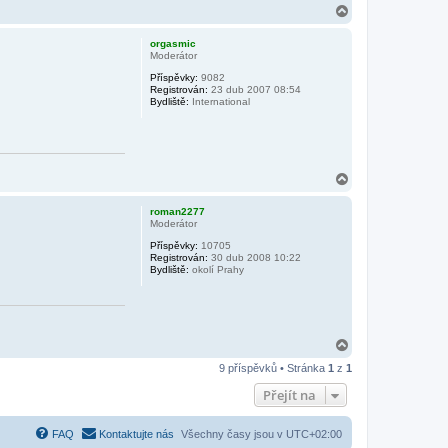
N
a
h
orgasmic
o
Moderátor
r
Příspěvky:
9082
u
Registrován:
23 dub 2007 08:54
Bydliště:
International
N
a
h
roman2277
o
Moderátor
r
Příspěvky:
10705
u
Registrován:
30 dub 2008 10:22
Bydliště:
okolí Prahy
N
a
9 příspěvků • Stránka
1
z
1
h
o
Přejít na
r
u
FAQ
Kontaktujte nás
Všechny časy jsou v
UTC+02:00