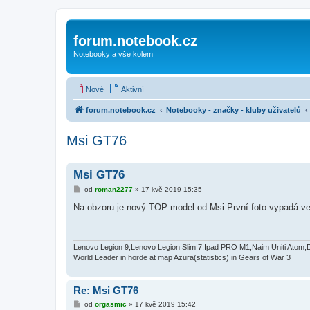
forum.notebook.cz
Notebooky a vše kolem
Nové
Aktivní
forum.notebook.cz
Notebooky - značky - kluby uživatelů
Msi GT76
Msi GT76
P
od
roman2277
»
17 kvě 2019 15:35
ř
í
Na obzoru je nový TOP model od Msi.První foto vypadá ve
s
p
ě
v
e
Lenovo Legion 9,Lenovo Legion Slim 7,Ipad PRO M1,Naim Uniti Atom,
k
World Leader in horde at map Azura(statistics) in Gears of War 3
Re: Msi GT76
P
od
orgasmic
»
17 kvě 2019 15:42