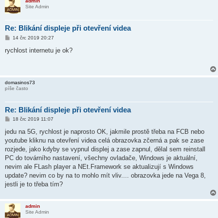
admin
Site Admin
Re: Blikání displeje při otevření videa
P
14 črc 2019 20:27
ř
í
rychlost internetu je ok?
s
p
ě
v
e
domasinos73
k
píše často
Re: Blikání displeje při otevření videa
P
18 črc 2019 11:07
ř
í
jedu na 5G, rychlost je naprosto OK, jakmile prostě třeba na FCB nebo
s
youtube kliknu na otevření videa celá obrazovka zčerná a pak se zase
p
ě
rozjede, jako kdyby se vypnul displej a zase zapnul, dělal sem reinstall
v
PC do továrního nastavení, všechny ovladače, Windows je aktuální,
e
k
nevim ale FLash player a NEt.Framework se aktualizují s Windows
update? nevim co by na to mohlo mít vliv.... obrazovka jede na Vega 8,
jestli je to třeba tím?
admin
Site Admin