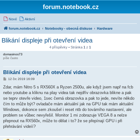
forum.notebook.cz
Nové
Aktivní
forum.notebook.cz
Notebooky - obecná diskuse
Hardware
Blikání displeje při otevření videa
4 příspěvky • Stránka
1
z
1
domasinos73
píše často
Blikání displeje při otevření videa
P
12 črc 2019 16:09
ř
í
Zdar, mám Nitro 5 s RX560X a Ryzen 2500u, ale když jsem např na fcb
s
nebo youtube a kliknu na play videa tak nejdřív obrazovka blikne a pak
p
ě
se teprv otevře video, 1sec černá obrazovka a pak to jede, nevíte někdo
v
čím to může být? ovladače mám aktuální jak na GPU tak mám aktuální
e
k
Windows, dokonce sem zkoušel i reset ntb do továrního nastavení, ale
problem se vůbec nevyřešil. Monitor 1 mi zobrazuje VEGA 8 a nelze
přepnout na RX560x, může to dělat i to? že se přepínají GPU i při
přehrávání videíí?