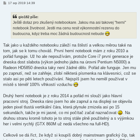
P
17 srp 2019 14:39
ř
í
s
gio182 píše:
p
ě
Ještě dotaz pro zkušený notebookare. Jakou ma asi takovej "herni"
v
notebook životnost. Jestli ma cenu resit výkonnostní rezervu do
e
k
budoucna, kdyz treba moc žádná budoucnost nebude
Tak jako u každého notebooku záleží na štěstí a velkou měrou také na
tom, jak se k tomu chováš. První herní notebook mám z roku 2010 a
pořád funguje. Už ho ale nepoužívám, protože Core i7 první generace je
dneska dost slabota (výkon jednoho jádra na úrovni Pentium N5000) a
Radeon HD5850 dneska taky není žádné dělo. Pořád ale funguje. Jen mu
po zapnutí, než se zahřeje, zlobí některá písmenka na klávesnici, což se
stalo asi po pěti letech používání. Nejspíš jsem ho neměl používat v
místě s téměř 100% vlhkostí vzduchu
Druhý herní notebook je z roku 2014 a pořád mi slouží jako hlavní
pracovní stroj. Dneska ráno jsem ho ale zapnul a na displeji se objevila
jeden pixel tlustá vertikální čára, která plynule zmizela asi po 15
sekundách, takže je mi jasné, co mi počítač začal naznačovat
. Na
druhou stranu kromě tohoto je to stroj stále plně použitelný a s výjimkou
her i velmi rychlý (GTX 860M už nedá všechno na full-HD).
Celkově se dá říct, že když si koupíš dobrý mainstream grafický čip, tak