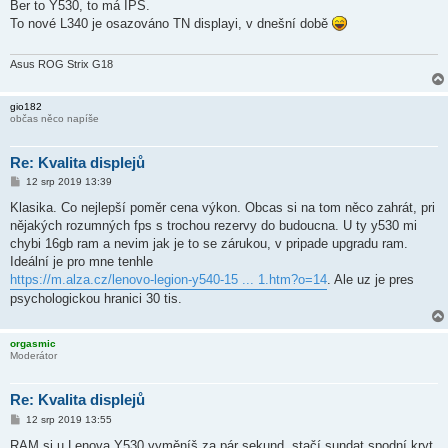
í
Ber to Y530, to má IPS.
s
To nové L340 je osazováno TN displayi, v dnešní době
p
ě
v
e
Asus ROG Strix G18
k
gio182
občas něco napíše
Re: Kvalita displejů
P
12 srp 2019 13:39
ř
í
Klasika. Co nejlepší poměr cena výkon. Obcas si na tom něco zahrát, pri
s
nějakých rozumných fps s trochou rezervy do budoucna. U ty y530 mi
p
ě
chybi 16gb ram a nevim jak je to se zárukou, v pripade upgradu ram.
v
Ideální je pro mne tenhle
e
k
https://m.alza.cz/lenovo-legion-y540-15 ... 1.htm?o=14
. Ale uz je pres
psychologickou hranici 30 tis.
orgasmic
Moderátor
Re: Kvalita displejů
P
12 srp 2019 13:55
ř
í
RAM si u Lenova Y530 vyměníš za pár sekund, stačí sundat spodní kryt.