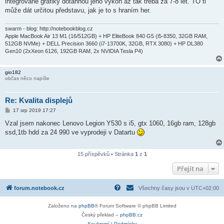
integrované grafiky dotáhnou jeho výkon až tak třeba za 7-8 let. TO ti
může dát určitou představu, jak je to s hraním her.
swarm - blog: http://notebookblog.cz
Apple MacBook Air 13 M1 (16/512GB) + HP EliteBook 840 G5 (i5-8350, 32GB RAM,
512GB NVMe) + DELL Precision 3660 (i7-13700K, 32GB, RTX 3080) + HP DL380
Gen10 (2xXeon 6126, 192GB RAM, 2x NVIDIA Tesla P4)
gio182
občas něco napíše
Re: Kvalita displejů
P
17 srp 2019 17:27
ř
í
Vzal jsem nakonec Lenovo Legion Y530 s i5, gtx 1060, 16gb ram, 128gb
s
ssd,1tb hdd za 24 990 ve vyprodeji v Datartu
p
ě
v
e
15 příspěvků • Stránka
1
z
1
k
Přejít na
forum.notebook.cz
Všechny časy jsou v
UTC+02:00
Založeno na
phpBB
® Forum Software © phpBB Limited
Český překlad –
phpBB.cz
Soukromí
|
Podmínky