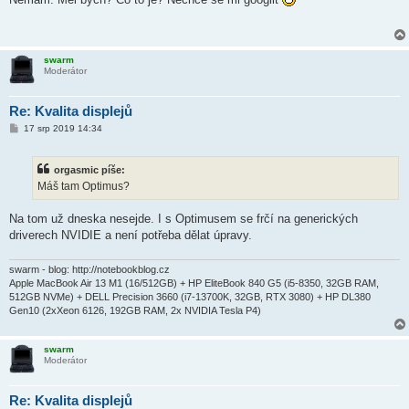
s
p
ě
v
e
swarm
k
Moderátor
Re: Kvalita displejů
P
17 srp 2019 14:34
ř
í
s
orgasmic píše:
p
ě
Máš tam Optimus?
v
e
k
Na tom už dneska nesejde. I s Optimusem se frčí na generických
driverech NVIDIE a není potřeba dělat úpravy.
swarm - blog: http://notebookblog.cz
Apple MacBook Air 13 M1 (16/512GB) + HP EliteBook 840 G5 (i5-8350, 32GB RAM,
512GB NVMe) + DELL Precision 3660 (i7-13700K, 32GB, RTX 3080) + HP DL380
Gen10 (2xXeon 6126, 192GB RAM, 2x NVIDIA Tesla P4)
swarm
Moderátor
Re: Kvalita displejů