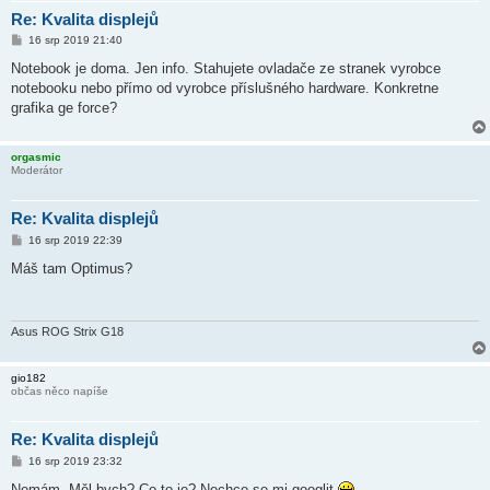
Re: Kvalita displejů
P
16 srp 2019 21:40
ř
í
Notebook je doma. Jen info. Stahujete ovladače ze stranek vyrobce
s
notebooku nebo přímo od vyrobce příslušného hardware. Konkretne
p
ě
grafika ge force?
v
e
k
orgasmic
Moderátor
Re: Kvalita displejů
P
16 srp 2019 22:39
ř
í
Máš tam Optimus?
s
p
ě
v
e
Asus ROG Strix G18
k
gio182
občas něco napíše
Re: Kvalita displejů
P
16 srp 2019 23:32
ř
í
Nemám. Měl bych? Co to je? Nechce se mi googlit