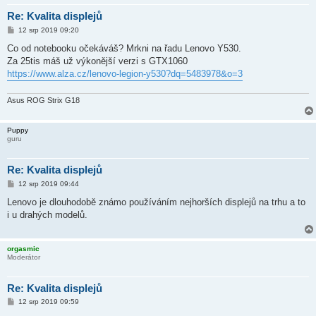
Re: Kvalita displejů
P
12 srp 2019 09:20
ř
í
Co od notebooku očekáváš? Mrkni na řadu Lenovo Y530.
s
Za 25tis máš už výkonější verzi s GTX1060
p
ě
https://www.alza.cz/lenovo-legion-y530?dq=5483978&o=3
v
e
k
Asus ROG Strix G18
Puppy
guru
Re: Kvalita displejů
P
12 srp 2019 09:44
ř
í
Lenovo je dlouhodobě známo používáním nejhorších displejů na trhu a to
s
i u drahých modelů.
p
ě
v
e
orgasmic
k
Moderátor
Re: Kvalita displejů
P
12 srp 2019 09:59
ř