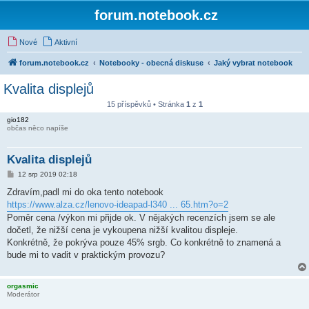
forum.notebook.cz
Nové
Aktivní
forum.notebook.cz
Notebooky - obecná diskuse
Jaký vybrat notebook
Kvalita displejů
15 příspěvků • Stránka
1
z
1
gio182
občas něco napíše
Kvalita displejů
P
12 srp 2019 02:18
ř
í
Zdravím,padl mi do oka tento notebook
s
https://www.alza.cz/lenovo-ideapad-l340 ... 65.htm?o=2
p
ě
Poměr cena /výkon mi přijde ok. V nějakých recenzích jsem se ale
v
dočetl, že nižší cena je vykoupena nižší kvalitou displeje.
e
k
Konkrétně, že pokrýva pouze 45% srgb. Co konkrétně to znamená a
bude mi to vadit v praktickým provozu?
orgasmic
Moderátor