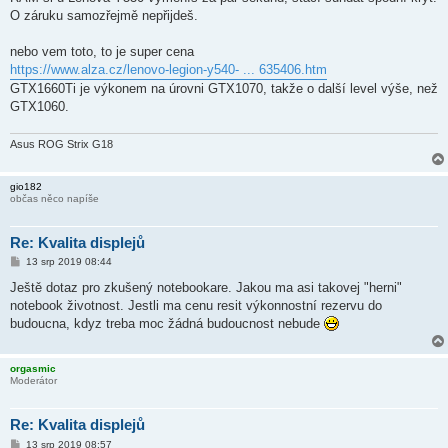
s
O záruku samozřejmě nepřijdeš.
p
ě
v
nebo vem toto, to je super cena
e
k
https://www.alza.cz/lenovo-legion-y540- ... 635406.htm
GTX1660Ti je výkonem na úrovni GTX1070, takže o další level výše, než
GTX1060.
Asus ROG Strix G18
gio182
občas něco napíše
Re: Kvalita displejů
P
13 srp 2019 08:44
ř
í
Ještě dotaz pro zkušený notebookare. Jakou ma asi takovej "herni"
s
notebook životnost. Jestli ma cenu resit výkonnostní rezervu do
p
ě
budoucna, kdyz treba moc žádná budoucnost nebude
v
e
k
orgasmic
Moderátor
Re: Kvalita displejů
P
13 srp 2019 08:57