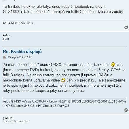
ř
í
To ti nikdo neřekne, ale když dnes koupíš notebook na úrovni
s
GTX1660Ti, tak si pohodlně zahraješ ve fullHD po dobu dvouleté záruky.
p
ě
v
e
Asus ROG Strix G18
k
kultus
guru
Re: Kvalita displejů
P
15 srp 2019 07:13
ř
í
Ja mam doma "herni" asus G74SX uz temer osm let., takze tak
vse
s
(krome menene DVD) funkcni, ale hry na nem nehraji asi 3 roky. GTA5 na
p
ě
fullHD taktak. Na druhou stranu ho dost vytezuji upravou RAWu a
v
masochistickyma upravama videa
Jen pro predstavu, ale samozrejme
e
k
je to spis vyjimka takovy drzak...herni notebook ma moralne smysl 2-3
roky podle toho co koupis a jaky si narocny hrac.
Asus G74SX + Asus UX390UA + Legion 5 17", i7 10750H/16GB/GTX1660Ti/1,5TBNVMe
+ HP Elitebook 845 G8 + HP Zbook 15 Fury G8
gio182
občas něco napíše