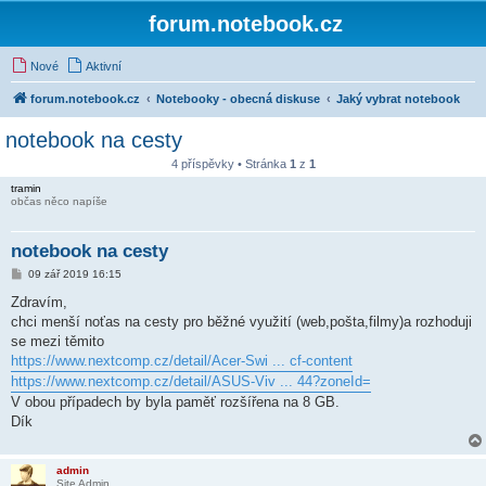
forum.notebook.cz
Nové
Aktivní
forum.notebook.cz
Notebooky - obecná diskuse
Jaký vybrat notebook
notebook na cesty
4 příspěvky • Stránka
1
z
1
tramin
občas něco napíše
notebook na cesty
P
09 zář 2019 16:15
ř
í
Zdravím,
s
chci menší noťas na cesty pro běžné využití (web,pošta,filmy)a rozhoduji
p
ě
se mezi těmito
v
https://www.nextcomp.cz/detail/Acer-Swi ... cf-content
e
k
https://www.nextcomp.cz/detail/ASUS-Viv ... 44?zoneId=
V obou případech by byla paměť rozšířena na 8 GB.
Dík
admin
Site Admin