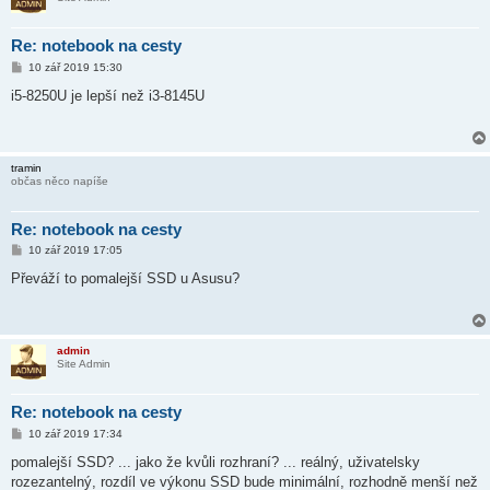
Re: notebook na cesty
P
10 zář 2019 15:30
ř
í
i5-8250U je lepší než i3-8145U
s
p
ě
v
e
tramin
k
občas něco napíše
Re: notebook na cesty
P
10 zář 2019 17:05
ř
í
Převáží to pomalejší SSD u Asusu?
s
p
ě
v
e
admin
k
Site Admin
Re: notebook na cesty
P
10 zář 2019 17:34
ř
í
pomalejší SSD? ... jako že kvůli rozhraní? ... reálný, uživatelsky
s
rozezantelný, rozdíl ve výkonu SSD bude minimální, rozhodně menší než
p