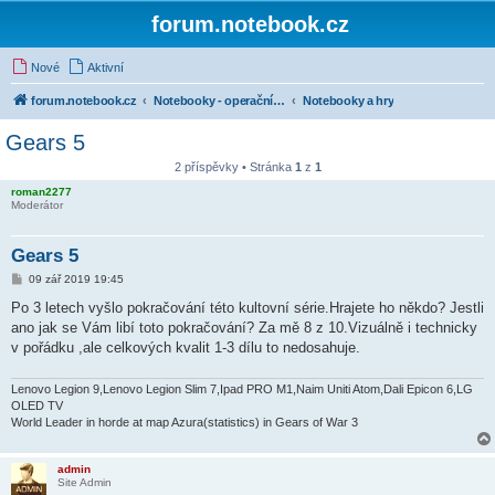
forum.notebook.cz
Nové
Aktivní
forum.notebook.cz
Notebooky - operační systémy a software
Notebooky a hry
Gears 5
2 příspěvky • Stránka
1
z
1
roman2277
Moderátor
Gears 5
P
09 zář 2019 19:45
ř
í
Po 3 letech vyšlo pokračování této kultovní série.Hrajete ho někdo? Jestli
s
ano jak se Vám libí toto pokračování? Za mě 8 z 10.Vizuálně i technicky
p
ě
v pořádku ,ale celkových kvalit 1-3 dílu to nedosahuje.
v
e
k
Lenovo Legion 9,Lenovo Legion Slim 7,Ipad PRO M1,Naim Uniti Atom,Dali Epicon 6,LG
OLED TV
World Leader in horde at map Azura(statistics) in Gears of War 3
admin
Site Admin