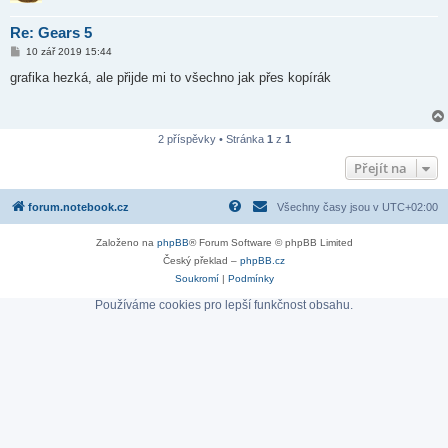
Re: Gears 5
P
10 zář 2019 15:44
ř
í
grafika hezká, ale přijde mi to všechno jak přes kopírák
s
p
ě
v
e
2 příspěvky • Stránka
1
z
1
k
Přejít na
forum.notebook.cz
Všechny časy jsou v
UTC+02:00
Založeno na
phpBB
® Forum Software © phpBB Limited
Český překlad –
phpBB.cz
Soukromí
|
Podmínky
Používáme cookies pro lepší funkčnost obsahu.