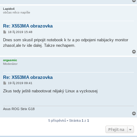
Lapido4
občas něco napíše
Re: X553MA obrazovka
P
18 říj 2019 15:48
ř
í
Dnes som skusil pripojit notebook k tv a po odpojeni nabijacky monitor
s
zhasol,ale tv ide dalej. Takze nechapem.
p
ě
v
e
orgasmic
k
Moderátor
Re: X553MA obrazovka
P
19 říj 2019 09:41
ř
í
Zkus tedy ještě nabootovat nějaký Linux a vyzkousej
s
p
ě
v
e
Asus ROG Strix G18
k
5 příspěvků • Stránka
1
z
1
Přejít na