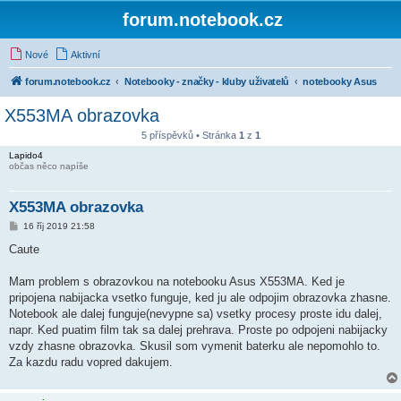
forum.notebook.cz
Nové
Aktivní
forum.notebook.cz
Notebooky - značky - kluby uživatelů
notebooky Asus
X553MA obrazovka
5 příspěvků • Stránka
1
z
1
Lapido4
občas něco napíše
X553MA obrazovka
P
16 říj 2019 21:58
ř
í
Caute
s
p
ě
Mam problem s obrazovkou na notebooku Asus X553MA. Ked je
v
pripojena nabijacka vsetko funguje, ked ju ale odpojim obrazovka zhasne.
e
k
Notebook ale dalej funguje(nevypne sa) vsetky procesy proste idu dalej,
napr. Ked puatim film tak sa dalej prehrava. Proste po odpojeni nabijacky
vzdy zhasne obrazovka. Skusil som vymenit baterku ale nepomohlo to.
Za kazdu radu vopred dakujem.