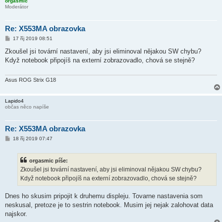
orgasmic
Moderátor
Re: X553MA obrazovka
P
17 říj 2019 08:51
ř
í
Zkoušel jsi tovární nastavení, aby jsi eliminoval nějakou SW chybu?
s
Když notebook připojíš na externí zobrazovadlo, chová se stejně?
p
ě
v
e
Asus ROG Strix G18
k
Lapido4
občas něco napíše
Re: X553MA obrazovka
P
18 říj 2019 07:47
ř
í
s
orgasmic píše:
p
ě
Zkoušel jsi tovární nastavení, aby jsi eliminoval nějakou SW chybu?
v
Když notebook připojíš na externí zobrazovadlo, chová se stejně?
e
k
Dnes ho skusim pripojit k druhemu displeju. Tovarne nastavenia som
neskusal, pretoze je to sestrin notebook. Musim jej nejak zalohovat data
najskor.