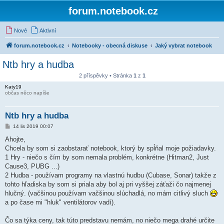
forum.notebook.cz
Nové
Aktivní
forum.notebook.cz
Notebooky - obecná diskuse
Jaký vybrat notebook
Ntb hry a hudba
2 příspěvky • Stránka
1
z
1
Katy19
občas něco napíše
Ntb hry a hudba
P
14 lis 2019 00:07
ř
í
Ahojte,
s
Chcela by som si zaobstarať notebook, ktorý by spĺňal moje požiadavky.
p
ě
1 Hry - niečo s čím by som nemala problém, konkrétne (Hitman2, Just
v
Cause3, PUBG ...)
e
k
2 Hudba - používam programy na vlastnú hudbu (Cubase, Sonar) takže z
tohto hľadiska by som si priala aby bol aj pri vyššej záťaži čo najmenej
hlučný. (vačšinou používam vačšinou slúchadlá, no mám citlivý sluch
a po čase mi "hluk" ventilátorov vadí).
Čo sa týka ceny, tak túto predstavu nemám, no niečo mega drahé určite