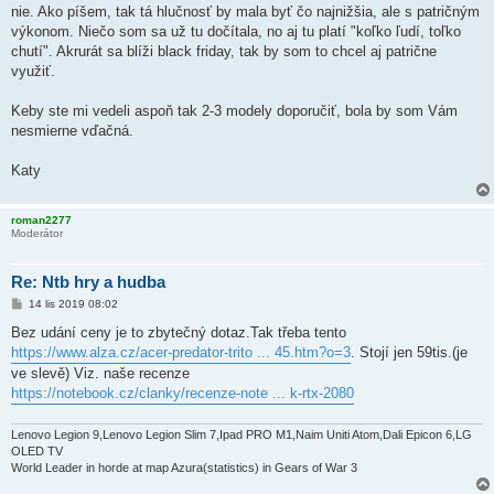
nie. Ako píšem, tak tá hlučnosť by mala byť čo najnižšia, ale s patričným
výkonom. Niečo som sa už tu dočítala, no aj tu platí "koľko ľudí, toľko
chutí". Akrurát sa blíži black friday, tak by som to chcel aj patrične
využiť.
Keby ste mi vedeli aspoň tak 2-3 modely doporučiť, bola by som Vám
nesmierne vďačná.
Katy
roman2277
Moderátor
Re: Ntb hry a hudba
P
14 lis 2019 08:02
ř
í
Bez udání ceny je to zbytečný dotaz.Tak třeba tento
s
https://www.alza.cz/acer-predator-trito ... 45.htm?o=3
. Stojí jen 59tis.(je
p
ě
ve slevě) Viz. naše recenze
v
https://notebook.cz/clanky/recenze-note ... k-rtx-2080
e
k
Lenovo Legion 9,Lenovo Legion Slim 7,Ipad PRO M1,Naim Uniti Atom,Dali Epicon 6,LG
OLED TV
World Leader in horde at map Azura(statistics) in Gears of War 3