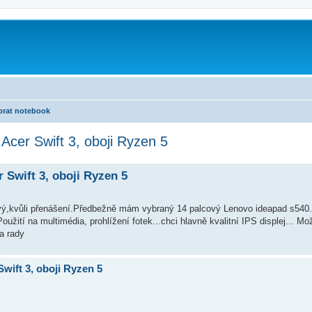
brat notebook
cer Swift 3, oboji Ryzen 5
Swift 3, oboji Ryzen 5
ový,kvůli přenášení.Předbežně mám vybraný 14 palcový Lenovo ideapad s540..
Použití na multimédia, prohlížení fotek...chci hlavně kvalitní IPS displej... M
za rady
wift 3, oboji Ryzen 5