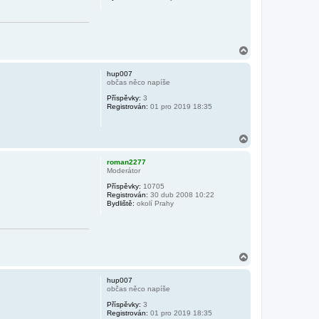
N
a
h
hup007
o
občas něco napíše
r
Příspěvky:
3
u
Registrován:
01 pro 2019 18:35
N
a
h
roman2277
o
Moderátor
r
Příspěvky:
10705
u
Registrován:
30 dub 2008 10:22
Bydliště:
okolí Prahy
N
a
h
hup007
o
občas něco napíše
r
Příspěvky:
3
u
Registrován:
01 pro 2019 18:35