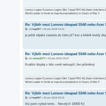
p
ě
v
e
Lenovo Legion 9,Lenovo Legion Slim 7,Ipad PRO M1,Naim Uniti Atom,
k
World Leader in horde at map Azura(statistics) in Gears of War 3
Re: Výběr mezi Lenovo ideapad S540 nebo Acer S
P
od
hup007
»
02 pro 2019 14:14
ř
í
je ještě nějaká varianta do čeho jít? kov a klidně lesklý dis
s
p
ě
v
e
k
Re: Výběr mezi Lenovo ideapad S540 nebo Acer S
P
od
roman2277
»
02 pro 2019 16:37
ř
í
Kvalitní displej v této ceně nekoupíš.Jen průměrný.
s
p
ě
v
e
Lenovo Legion 9,Lenovo Legion Slim 7,Ipad PRO M1,Naim Uniti Atom,
k
World Leader in horde at map Azura(statistics) in Gears of War 3
Re: Výběr mezi Lenovo ideapad S540 nebo Acer S
P
od
hup007
»
02 pro 2019 20:12
ř
í
Asi jsem vybral tento... Necelých 19000 Kč
s