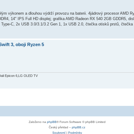
ělým výkonem a dlouhou výdrží provozu na baterii. 4jádrový procesor AMD 
i DDR4, 14" IPS Full HD displej; grafika AMD Radeon RX 540 2GB GDDR5, d
 Type-C, 2x USB 3.0/3.1/3.2 Gen 1, 1x USB 2.0, čtečka otisků prstů, čtečka
wift 3, oboji Ryzen 5
Dali Epicon 6,LG OLED TV
Založeno na
phpBB
® Forum Software © phpBB Limited
Český překlad –
phpBB.cz
Soukromí
|
Podmínky