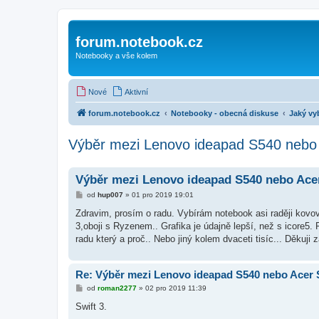
forum.notebook.cz
Notebooky a vše kolem
Nové
Aktivní
forum.notebook.cz
Notebooky - obecná diskuse
Jaký vy
Výběr mezi Lenovo ideapad S540 nebo A
Výběr mezi Lenovo ideapad S540 nebo Acer 
P
od
hup007
»
01 pro 2019 19:01
ř
í
Zdravim, prosím o radu. Vybírám notebook asi raději kov
s
3,oboji s Ryzenem.. Grafika je údajně lepší, než s icore5. 
p
ě
radu který a proč.. Nebo jiný kolem dvaceti tisíc... Děkuji 
v
e
k
Re: Výběr mezi Lenovo ideapad S540 nebo Acer S
P
od
roman2277
»
02 pro 2019 11:39
ř
í
Swift 3.
s