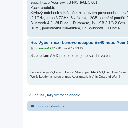
Specifikace Acer Swift 3 NX.HF0EC.001
p
ě
Popis produktu
v
Stylový notebook v krásném hliníkovém provedení se skv
e
k
(2.1GHz, turbo 3.7GHz, 8 vláken), 12GB operační pamět
Bluetooth 4.2, Wi-Fi ac, HD kamera, 1x USB 3.1/3.2 Gen 1
HDMI, podsvícená klávesnice, OS Windows 10 Home.
Re: Výběr mezi Lenovo ideapad S540 nebo Acer S
P
od
roman2277
»
02 pro 2019 23:19
ř
í
Sice je tam AMD procesor,ale je to solidní volba.
s
p
ě
v
e
Lenovo Legion 9,Lenovo Legion Slim 7,Ipad PRO M1,Naim Uniti Atom,
k
World Leader in horde at map Azura(statistics) in Gears of War 3
Zpět na „Jaký vybrat notebook“
forum.notebook.cz