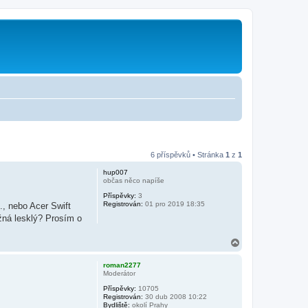
6 příspěvků • Stránka
1
z
1
hup007
občas něco napíše
Příspěvky:
3
Registrován:
01 pro 2019 18:35
, nebo Acer Swift
ožná lesklý? Prosím o
N
a
h
roman2277
o
Moderátor
r
Příspěvky:
10705
u
Registrován:
30 dub 2008 10:22
Bydliště:
okolí Prahy