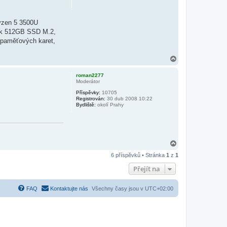
Ryzen 5 3500U
isk 512GB SSD M.2,
 paměťových karet,
N
a
h
roman2277
o
Moderátor
r
Příspěvky:
10705
u
Registrován:
30 dub 2008 10:22
Bydliště:
okolí Prahy
N
a
6 příspěvků • Stránka
1
z
1
h
o
Přejít na
r
u
FAQ
Kontaktujte nás
Všechny časy jsou v
UTC+02:00